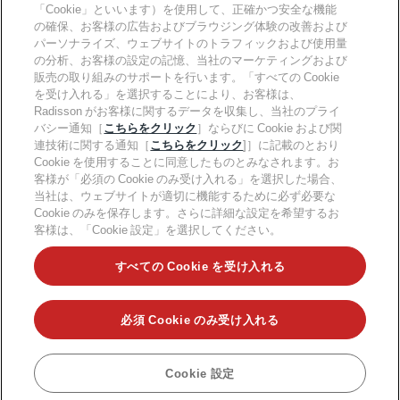
「Cookie」といいます）を使用して、正確かつ安全な機能
キャリアRHG
プライバシー通知
ヘルプ
ファミリーフレンドリーホテル
の確保、お客様の広告およびブラウジング体験の改善および
採用情報PPHE
法的通知
健康と安全
パーソナライズ、ウェブサイトのトラフィックおよび使用量
採用情報EHL
Radisson Rewardsの利用規約
の分析、お客様の設定の記憶、当社のマーケティングおよび
消費者アラート
The Club by RHG
ソーシャルメディア
サイト使用許諾契約書
販売の取り組みのサポートを行います。「すべての Cookie
連絡先
能力開発の機会
を受け入れる」を選択することにより、お客様は、
デジタルアクセシビリティ
よくある質問
責任あるビジネス
Radisson Hotels ブランド
Radisson がお客様に関するデータを収集し、当社のプライ
現代奴隷制に関する声明
サイトマップ
バシー通知［
こちらをクリック
］ならびに Cookie および関
調達
連技術に関する通知［
こちらをクリック
]］に記載のとおり
Cookie を使用することに同意したものとみなされます。お
客様が「必須の Cookie のみ受け入れる」を選択した場合、
当社は、ウェブサイトが適切に機能するために必ず必要な
Cookie のみを保存します。さらに詳細な設定を希望するお
客様は、「Cookie 設定」を選択してください。
人気のお得な情報をお見逃しなく
すべての Cookie を受け入れる
必須 Cookie のみ受け入れる
©2026Radisson Hotel Group.
All rights reserved.RHG Radisson Hotel
Group、Radisson、Radisson RED、Radisson Blu、Radisson
Collection、Radisson Individuals、Park Plaza、Park Inn、Country Inn &
Suites、Prize by Radisson、Radisson Rewards、および Radisson
Cookie 設定
予約
Meetings は Radisson Hotel Group の登録商標です。