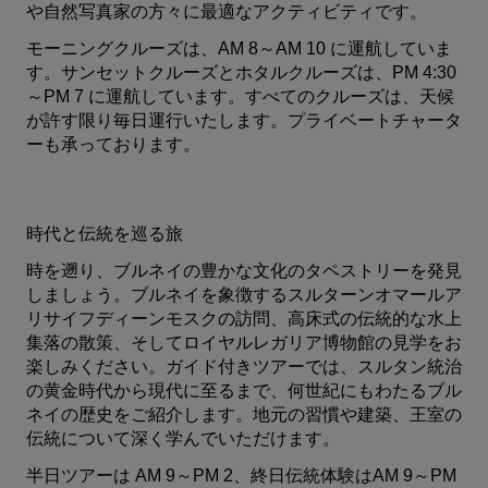
や自然写真家の方々に最適なアクティビティです。
モーニングクルーズは、AM 8～AM 10 に運航していま
す。サンセットクルーズとホタルクルーズは、PM 4:30
～PM 7 に運航しています。すべてのクルーズは、天候
が許す限り毎日運行いたします。プライベートチャータ
ーも承っております。
時代と伝統を巡る旅
時を遡り、ブルネイの豊かな文化のタペストリーを発見
しましょう。ブルネイを象徴するスルターンオマールア
リサイフディーンモスクの訪問、高床式の伝統的な水上
集落の散策、そしてロイヤルレガリア博物館の見学をお
楽しみください。ガイド付きツアーでは、スルタン統治
の黄金時代から現代に至るまで、何世紀にもわたるブル
ネイの歴史をご紹介します。地元の習慣や建築、王室の
伝統について深く学んでいただけます。
半日ツアーは AM 9～PM 2、終日伝統体験はAM 9～PM