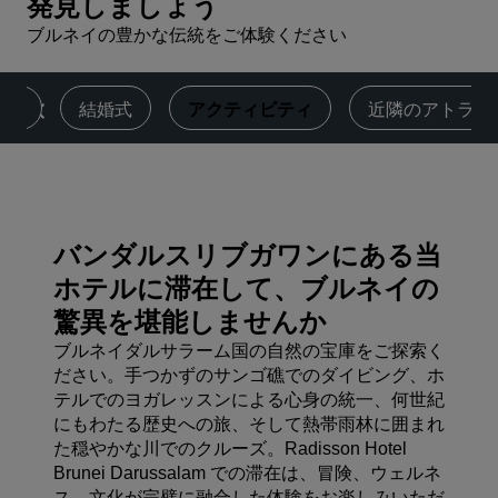
発見しましょう
ブルネイの豊かな伝統をご体験ください
ネス
結婚式
アクティビティ
近隣のアトラク
バンダルスリブガワンにある当
ホテルに滞在して、ブルネイの
驚異を堪能しませんか
ブルネイダルサラーム国の自然の宝庫をご探索く
ださい。手つかずのサンゴ礁でのダイビング、ホ
テルでのヨガレッスンによる心身の統一、何世紀
にもわたる歴史への旅、そして熱帯雨林に囲まれ
た穏やかな川でのクルーズ。Radisson Hotel
Brunei Darussalam での滞在は、冒険、ウェルネ
ス、文化が完璧に融合した体験をお楽しみいただ