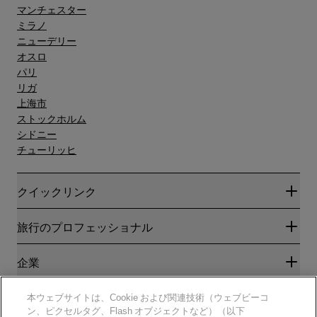
マンチェスター
ミラノ
ニューデリー
オスロ
パリ
リガ
上海市
ストックホルム
シドニー
チューリッヒ
クイックリンク
Radisson Rewards
旅行のプロフェッショナル
ベストオンライン料金保証
ブログ
パートナー
企業
目的地
旅行代理店
新規および今後予定されているホテル
Radisson Hotel Group
法務
本ウェブサイトは、Cookie および関連技術（ウェブビーコ
ラディソンホテルアプリ
メディア
ン、ピクセルタグ、Flash オブジェクトなど）（以下
スポーツ認定ホテル