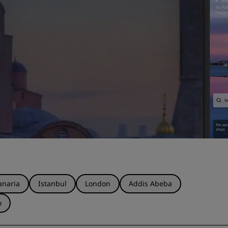
anaria
Istanbul
London
Addis Abeba
o