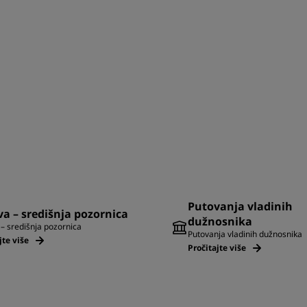
Putovanja vladinih
a – središnja pozornica
dužnosnika
– središnja pozornica
Putovanja vladinih dužnosnika
jte više
Pročitajte više