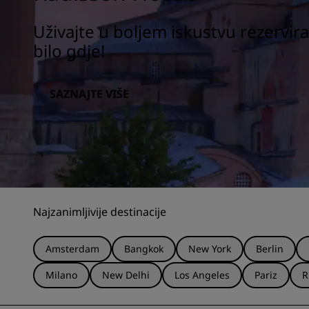
Uživajte u boljem iskustvu rezerviran
bilo gdje!
SAZNAJTE VIŠE
Najzanimljivije destinacije
Amsterdam
Bangkok
New York
Berlin
Milano
New Delhi
Los Angeles
Pariz
R