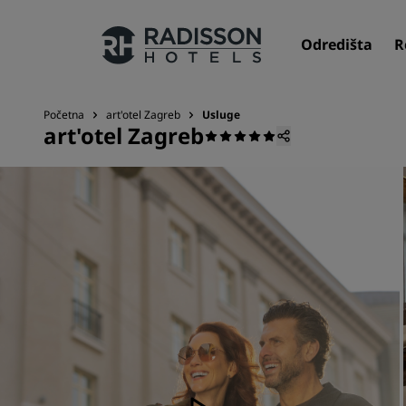
Odredišta
R
Početna
art'otel Zagreb
Usluge
art'otel Zagreb
Naši brendovi
Brendovi Radisson Hotels