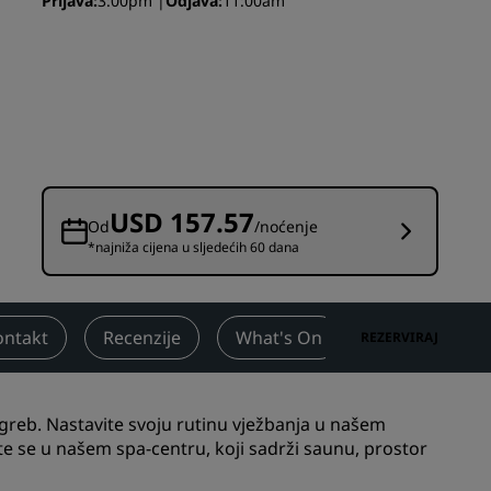
Prijava
3:00pm
Odjava
11:00am
Prostori za vjenčanja
Održivi smještaji
Boravci sportskih timova
Poslovni putnik
Hoteli u centru grada
Posjetite naš blog
USD 157.57
Od
/noćenje
*najniža cijena u sljedećih 60 dana
Radisson Rewards
Otkrijte program Radisson
Rewards
ontakt
Recenzije
What's On
REZERVIRAJ
Pogodnosti
Kako iskoristiti bodove
agreb. Nastavite svoju rutinu vježbanja u našem
Kako zaraditi bodove
e se u našem spa-centru, koji sadrži saunu, prostor
Bookers and Planners