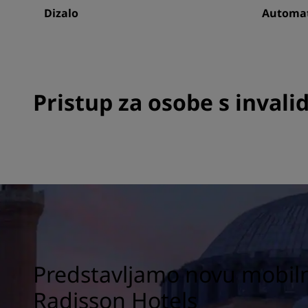
Dizalo
Automat
Pristup za osobe s invali
Predstavljamo novu mobiln
Radisson Hotels