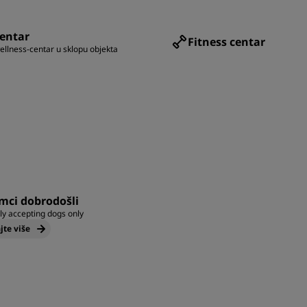
entar
Fitness centar
wellness-centar u sklopu objekta
mci dobrodošli
ly accepting dogs only
jte više