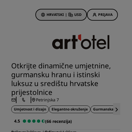
HRVATSKI
|
USD
PRIJAVA
Rewards
vacije
Hotelske ponude
Otkrijte naše ponude
Otkrijte dinamične umjetnine,
Prvi je put uvijek posebno
gurmansku hranu i istinski
rice
Ponude dana
luksuz u središtu hrvatske
Rezervirajte unaprijed
prijestolnice
Pogledajte naše pakete
Petrinjska 7
Umjetnost i dizajn
Elegantno okruženje
Gurmanska kuhinja
Ideje za putovanja
4.5
(66 recenzija)
s
Hoteli prilagođeni obiteljima
stanke
Rad Pets