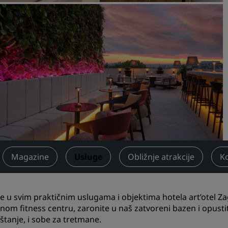
Zatražite cijenu
Odredišta za događanja
Industrijska rješenja
Pretraži letove
Pretraži letove
Objedovanje
Potražite restoran
Magazine
Usluge
Obližnje atrakcije
K
Digitalne usluge
Aplikacija Radisson Hotels
te u svim praktičnim uslugama i objektima hotela art’otel Z
om fitness centru, zaronite u naš zatvoreni bazen i opustit
štanje, i sobe za tretmane.