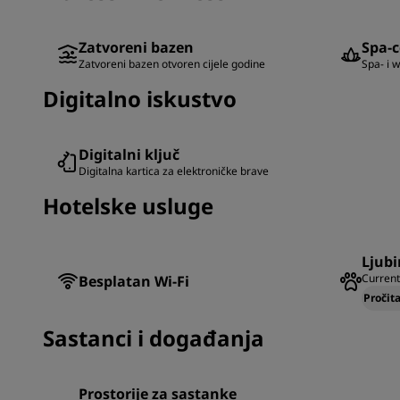
Zatvoreni bazen
Spa-c
Zatvoreni bazen otvoren cijele godine
Spa- i 
Digitalno iskustvo
Digitalni ključ
Digitalna kartica za elektroničke brave
Hotelske usluge
Ljubi
Current
Besplatan Wi-Fi
Pročita
Sastanci i događanja
Prostorije za sastanke