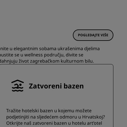
PRIDRUŽITE SE
POGLEDAJTE VIŠE
sjednite u elegantnim sobama ukrašenima djelima
stite se u wellness području, divite se
udahnjuju život zagrebačkom kulturnom bilu.
Zatvoreni bazen
Tražite hotelski bazen u kojemu možete
podjetinjiti na sljedećem odmoru u Hrvatskoj?
Otkrijte naš zatvoreni bazen u hotelu art’otel