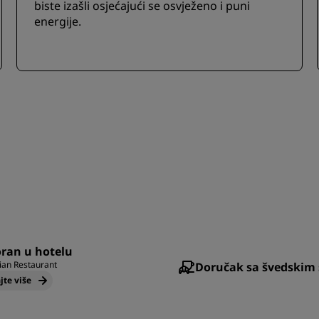
biste izašli osjećajući se osvježeno i puni
energije.
ran u hotelu
ian Restaurant
Doručak sa švedskim
jte više