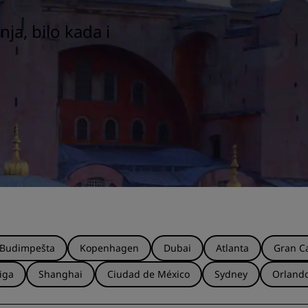
ja, bilo kada i
Budimpešta
Kopenhagen
Dubai
Atlanta
Gran C
iga
Shanghai
Ciudad de México
Sydney
Orland