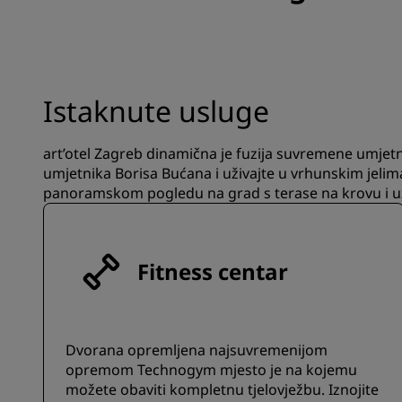
Istaknute usluge
art’otel Zagreb dinamična je fuzija suvremene umjetno
umjetnika Borisa Bućana i uživajte u vrhunskim jelim
panoramskom pogledu na grad s terase na krovu i uži
Fitness centar
Dvorana opremljena najsuvremenijom
opremom Technogym mjesto je na kojemu
možete obaviti kompletnu tjelovježbu. Iznojite