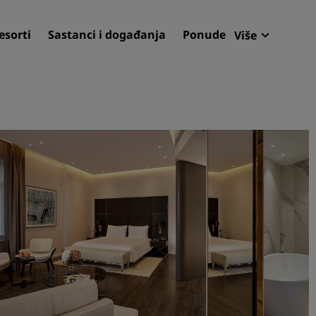
esorti
Sastanci i događanja
Ponude
Više
Radisson 
Moje rezer
Pronađite svoj hotel
Odredišta
Resorti
Apartmani s uslugom soba
Hoteli u zračnoj luci
Novi i budući hoteli
Sastanke i događanja
Otkrijte Radisson Meeting
Rezervirajte prostor za sa