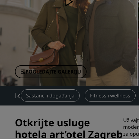
Povezani brendovi u Kini
POGLEDAJTE GALERIJU
anje
Sastanci i događanja
Fitness i wellness
Otkrijte usluge
Uživaj
modern
hotela art’otel Zagreb
za opu