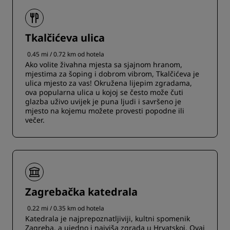
Tkalčićeva ulica
0.45 mi / 0.72 km od hotela
Ako volite živahna mjesta sa sjajnom hranom,
mjestima za šoping i dobrom vibrom, Tkalčićeva je
ulica mjesto za vas! Okružena lijepim zgradama,
ova popularna ulica u kojoj se često može čuti
glazba uživo uvijek je puna ljudi i savršeno je
mjesto na kojemu možete provesti popodne ili
večer.
Zagrebačka katedrala
0.22 mi / 0.35 km od hotela
Katedrala je najprepoznatljiviji, kultni spomenik
Zagreba, a ujedno i najviša zgrada u Hrvatskoj. Ovaj