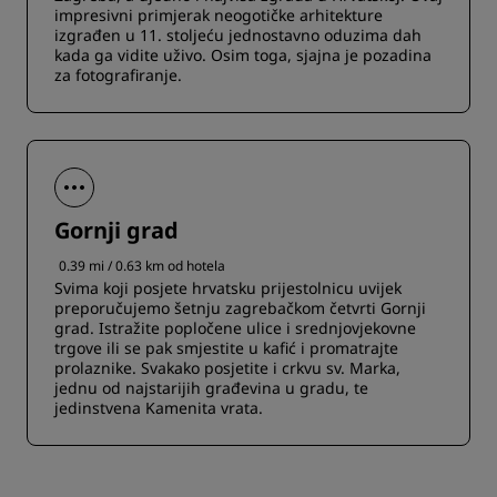
impresivni primjerak neogotičke arhitekture
izgrađen u 11. stoljeću jednostavno oduzima dah
kada ga vidite uživo. Osim toga, sjajna je pozadina
za fotografiranje.
Gornji grad
0.39 mi / 0.63 km od hotela
Svima koji posjete hrvatsku prijestolnicu uvijek
preporučujemo šetnju zagrebačkom četvrti Gornji
grad. Istražite popločene ulice i srednjovjekovne
trgove ili se pak smjestite u kafić i promatrajte
prolaznike. Svakako posjetite i crkvu sv. Marka,
jednu od najstarijih građevina u gradu, te
jedinstvena Kamenita vrata.