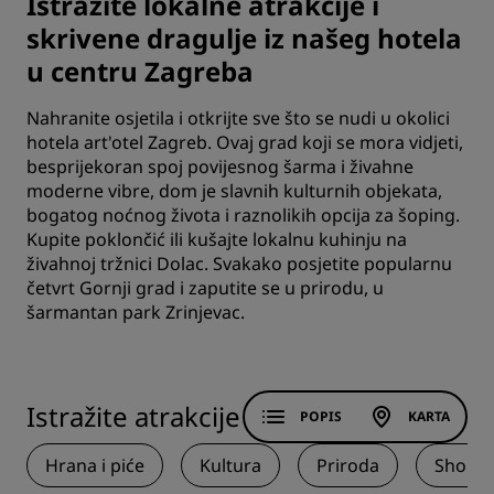
Istražite lokalne atrakcije i
skrivene dragulje iz našeg hotela
u centru Zagreba
Nahranite osjetila i otkrijte sve što se nudi u okolici
hotela art'otel Zagreb. Ovaj grad koji se mora vidjeti,
besprijekoran spoj povijesnog šarma i živahne
moderne vibre, dom je slavnih kulturnih objekata,
bogatog noćnog života i raznolikih opcija za šoping.
Kupite poklončić ili kušajte lokalnu kuhinju na
živahnoj tržnici Dolac. Svakako posjetite popularnu
četvrt Gornji grad i zaputite se u prirodu, u
šarmantan park Zrinjevac.
Istražite atrakcije
POPIS
KARTA
Hrana i piće
Kultura
Priroda
Shopp