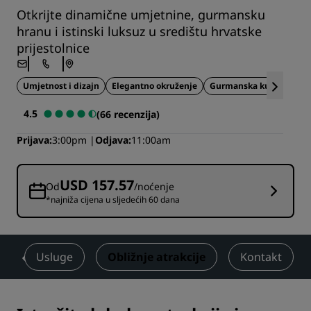
Otkrijte dinamične umjetnine, gurmansku
hranu i istinski luksuz u središtu hrvatske
prijestolnice
Umjetnost i dizajn
Elegantno okruženje
Gurmanska kuhinja
4.5
(66 recenzija)
Prijava
3:00pm
Odjava
11:00am
USD 157.57
Od
/noćenje
*najniža cijena u sljedećih 60 dana
e
Usluge
Obližnje atrakcije
Kontakt