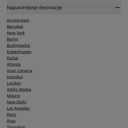
Najzanimljivije destinacije
Amsterdam
Bangkok
New York
Berlin
Budimpešta
Kopenhagen
Dubai
Atlanta
Gran Canaria
Istanbul
London
Addis Abeba
Milano
New Delhi
Los Angeles
Pariz
Riga
Shanghai