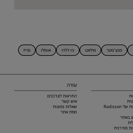
מנצ'סטר
מילאנו
ניו דלהי
אוסלו
פריז
עזרה
ת
התראות לצרכנים
ית
איש קשר
תנאים והתניות של Radisson
שאלות נפוצות
מפת אתר
 באתר
ית
ת מודרנית