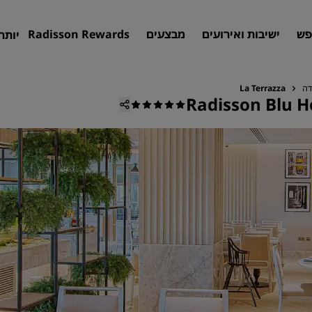
פש
ישיבות ואירועים
מבצעים
Radisson Rewards
יותר
דה
La Terrazza
Radisson Blu H
חיפוש מלון
יעדים
אתרי נופש
דירות שירות
מלונות בשדה תעופה
מלונות חדשים ושיתווספו בקרוב
פגישות ואירועים
גלו את Radisson Meetings
הזמינו מקום לפגישה