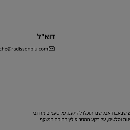
דוא"ל
iche@radissonblu.com
לון בקורניש שבאבו דאבי, שבו תוכלו להתענג על טעמים מרחבי
ות וסלטים, על רקע המטרופולין ההומה הנשקף