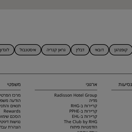
קופנהגן
דובאי
דבלין
גראן קנריה
איסטנבול
לונדון
סיעות
ארגוני
משפטי
Radisson Hotel Group
מרכז הפרטיו
מדיה
הודעה משפט
קריירות ב-RHG
קריירות ב-PPHE
Rewards
קריירות ב-EHL
הסכם שימוש
The Club by RHG
נגישות דיגיטל
הזדמנויות פיתוח
הצהרת עבדו