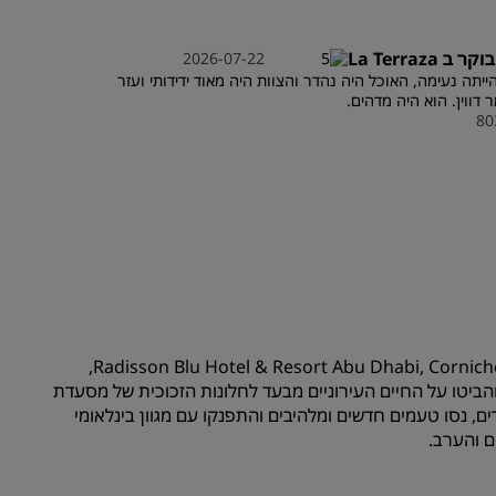
הצטרפות
 La Terraza
2026-07-22
ייתה נעימה, האוכל היה נהדר והצוות היה מאוד ידידותי ועזר
 דווין. הוא היה מדהים.
80
היכנסו למסעדת La Terrazza המוארת והמזמינה במלון Radisson Blu Hotel & Resort Abu Dhabi, Corniche,
 והביטו על החיים העירוניים מבעד לחלונות הזכוכית של מסעדת
, נסו טעמים חדשים ומלהיבים והתפנקו עם מגוון בינלאומי
 והערב.