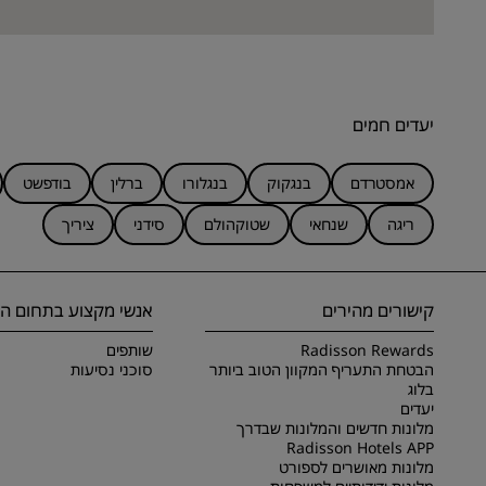
יעדים חמים
אמסטרדם
בנגקוק
בנגלורו
ברלין
בודפשט
ריגה
שנחאי
שטוקהולם
סידני
ציריך
קישורים מהירים
אנשי מקצוע בתחום הנ
Radisson Rewards
שותפים
הבטחת התעריף המקוון הטוב ביותר
סוכני נסיעות
בלוג
יעדים
מלונות חדשים והמלונות שבדרך
Radisson Hotels APP
מלונות מאושרים לספורט