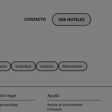
CONTACTO
VER HOTELES
aria
Estambul
Londres
Mánchester
ión legal
Ayuda
 privacidad
Avisos al consumidor
l
Contacto