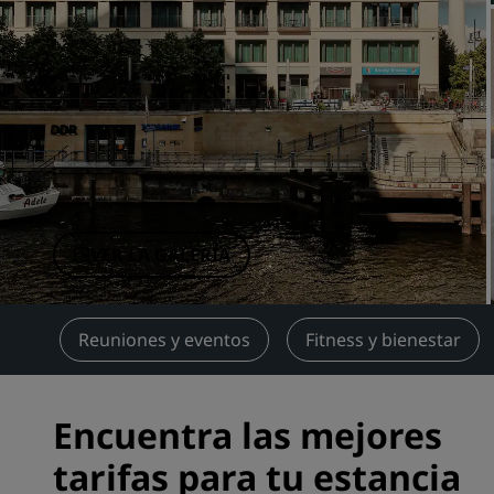
Marcas afiliadas en China
VER LA GALERÍA
ión
Reuniones y eventos
Fitness y bienestar
Encuentra las mejores
tarifas para tu estancia