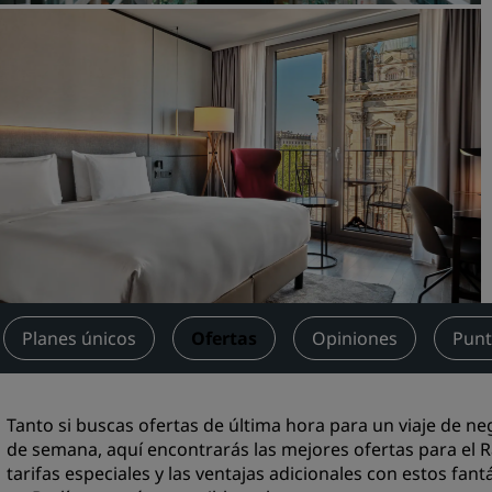
Reserva un espacio de reu
Solicita un presupuesto
Destinos para eventos
Soluciones sectoriales
Buscar vuelos
Buscar vuelos
Restaurantes
Buscar restaurantes
Planes únicos
Ofertas
Opiniones
Punt
Servicios digitales
Tanto si buscas ofertas de última hora para un viaje de n
Aplicación de Radisson Hot
de semana, aquí encontrarás las mejores ofertas para el Ra
tarifas especiales y las ventajas adicionales con estos fan