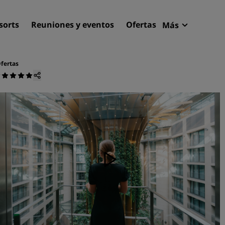
sorts
Reuniones y eventos
Ofertas
Más
Radisson R
Mis reserva
fertas
Encuentra tu hotel
Destinos
Resorts
Apartahoteles
Hoteles en el aeropuerto
Hoteles nuevos y de próxi
apertura
Reuniones y eventos
Descubre Radisson Meetin