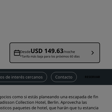
niones
Espacios para celebración de
bodas
Estancias sostenibles
Estancias para equipos
deportivos
Viajeros de negocios
Hoteles en el centro de la ciudad
USD 149.63
Desde
/noche
Visita nuestro blog
*Tarifa más baja para los próximos 60 días
Radisson Rewards
os de interés cercanos
Contacto
RESERVAR
Descubre Radisson Rewards
Ventajas
Cómo utilizar los puntos
egocios como si estás planeando una escapada de fin
els
disson Collection Hotel, Berlin. Aprovecha las
Cómo obtener puntos
tásticos paquetes de hotel, que harán que tu estancia
Bookers and Planners