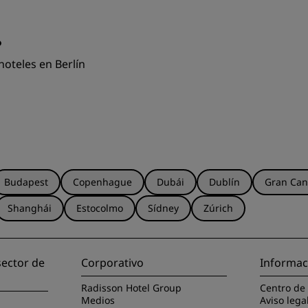
?
hoteles en Berlín
Budapest
Copenhague
Dubái
Dublín
Gran Can
Shanghái
Estocolmo
Sídney
Zúrich
sector de
Corporativo
Informac
Radisson Hotel Group
Centro de
Medios
Aviso lega