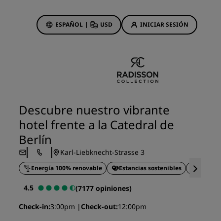
ESPAÑOL
|
USD
INICIAR SESIÓN
ewards
s
Ofertas de hotel
Descubre nuestras ofertas
Descubre nuestro vibrante
A la primera va la vencida
hotel frente a la Catedral de
Ofertas especiales
Berlín
Reservar con antelación
Karl-Liebknecht-Strasse 3
ma
Consultar nuestros paquetes
Energía 100% renovable
Estancias sostenibles
Eventos fa
Ideas de viaje
4.5
(7177 opiniones)
Hoteles para familias
Check-in
3:00pm
Check-out
12:00pm
gs
Rad Pets