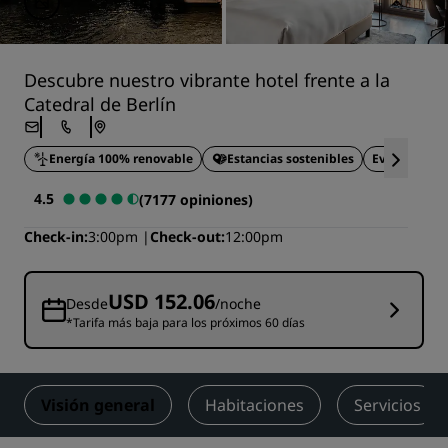
Descubre nuestro vibrante hotel frente a la
Catedral de Berlín
Energía 100% renovable
Estancias sostenibles
Eventos fami
4.5
(7177 opiniones)
Check-in
3:00pm
Check-out
12:00pm
USD 152.06
Desde
/noche
*Tarifa más baja para los próximos 60 días
Visión general
Habitaciones
Servicios