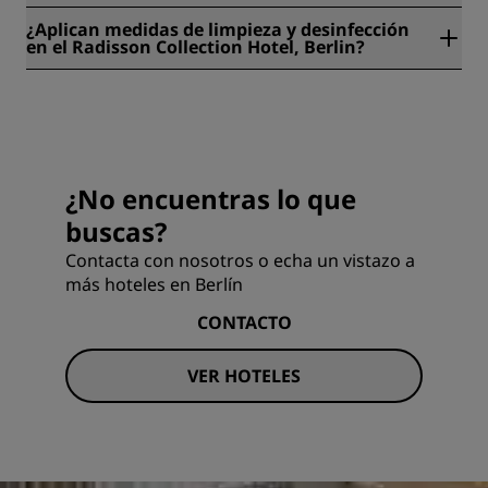
Sí, hay consigna disponible en el Radisson Collection Hotel,
¿Aplican medidas de limpieza y desinfección
Berlin.
en el Radisson Collection Hotel, Berlin?
En todos los hoteles Radisson, se aplican medidas de
limpieza y desinfección para garantizar la salud y la
seguridad de nuestros huéspedes. Más información:
https://www.radissonhotels.com/es-es/salud-seguridad
¿No encuentras lo que
buscas?
Contacta con nosotros o echa un vistazo a
más hoteles en Berlín
CONTACTO
VER HOTELES