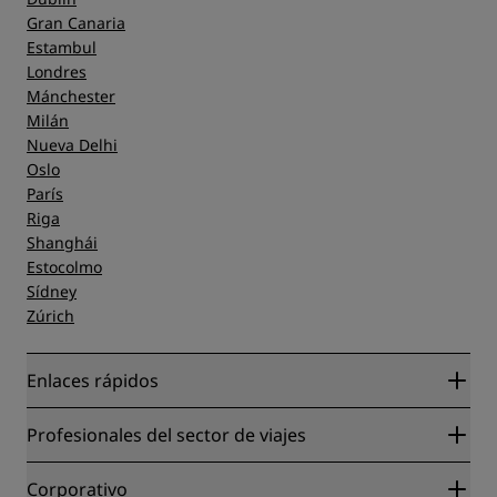
Gran Canaria
Estambul
Londres
Mánchester
Milán
Nueva Delhi
Oslo
París
Riga
Shanghái
Estocolmo
Sídney
Zúrich
Enlaces rápidos
Radisson Rewards
Profesionales del sector de viajes
Garantía de la mejor tarifa en línea
Blog
Colaboradores
Corporativo