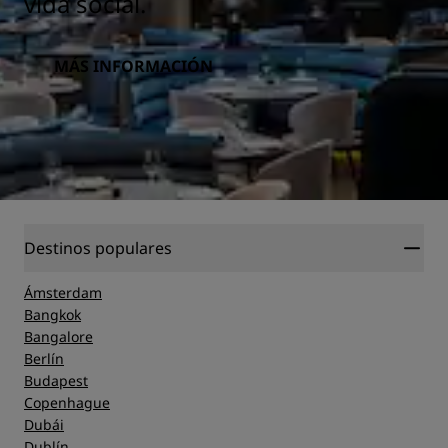
vida social.
MÁS INFORMACIÓN
Destinos populares
Ámsterdam
Bangkok
Bangalore
Berlín
Budapest
Copenhague
Dubái
Dublín