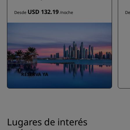
USD 132.19
Desde
/noche
D
RESERVA YA
Lugares de interés