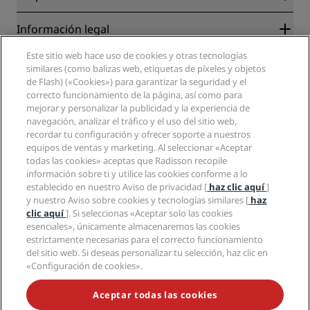
Destinos
Agentes de viajes
Nuevos hoteles y próximas aperturas
Radisson Hotel Group
Información legal
Aplicación de Radisson Hotels
Medios
Hoteles Sports Approved
Este sitio web hace uso de cookies y otras tecnologías
Empleos en RHG
Centro de privacidad
Ayuda
Hoteles ideales para familias
similares (como balizas web, etiquetas de píxeles y objetos
Empleos en PPHE
Aviso legal
Salud y seguridad
de Flash) («Cookies») para garantizar la seguridad y el
Empleos en EHL
Términos y condiciones de Radisson Rewards
Avisos al consumidor
correcto funcionamiento de la página, así como para
The Club by RHG
Redes sociales
Acuerdo de uso del sitio
mejorar y personalizar la publicidad y la experiencia de
Contacto
Oportunidades de desarrollo
Accesibilidad digital
navegación, analizar el tráfico y el uso del sitio web,
Preguntas frecuentes
Marcas de Radisson Hotels
Responsabilidad social corporativa
recordar tu configuración y ofrecer soporte a nuestros
Declaración sobre la esclavitud moderna
Mapa del sitio
equipos de ventas y marketing. Al seleccionar «Aceptar
Compras
todas las cookies» aceptas que Radisson recopile
información sobre ti y utilice las cookies conforme a lo
establecido en nuestro Aviso de privacidad [
haz clic aquí
]
y nuestro Aviso sobre cookies y tecnologías similares [
haz
clic aquí
]. Si seleccionas «Aceptar solo las cookies
esenciales», únicamente almacenaremos las cookies
estrictamente necesarias para el correcto funcionamiento
NO TE PIERDAS NUESTRAS OFERTAS MÁS POPULARES
del sitio web. Si deseas personalizar tu selección, haz clic en
«Configuración de cookies».
Accesibilidad
Aceptar todas las cookies
Ajustes de accesibilidad