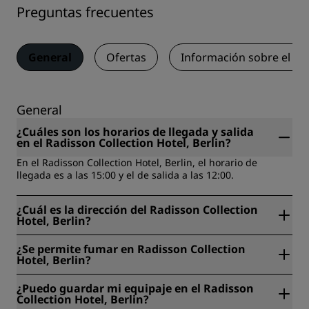
Preguntas frecuentes
General
Ofertas
Información sobre el a
General
¿Cuáles son los horarios de llegada y salida
en el Radisson Collection Hotel, Berlin?
En el Radisson Collection Hotel, Berlin, el horario de
llegada es a las 15:00 y el de salida a las 12:00.
¿Cuál es la dirección del Radisson Collection
Hotel, Berlin?
El Radisson Collection Hotel, Berlin está ubicado en Karl-
¿Se permite fumar en Radisson Collection
Liebknecht-Strasse 3, Berlín, Alemania.
Hotel, Berlin?
Así es, no está permitido fumar en el Radisson Collection
¿Puedo guardar mi equipaje en el Radisson
Hotel, Berlin.
Collection Hotel, Berlin?