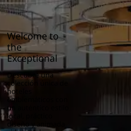
Welcome to
the
Exceptional
Descubre una
colección única de
hoteles
emblemáticos con
un auténtico estilo
local, práctico
diseño y animada