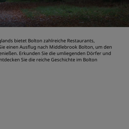
n
Hochzeitslocations
n
Nachhaltige Aufenthalte
Aufenthalte für Sportteams
Geschäftsreisender
nds bietet Bolton zahlreiche Restaurants,
Hotels im Stadtzentrum
ie einen Ausflug nach Middlebrook Bolton, um den
Besuchen Sie unseren Blog
genießen. Erkunden Sie die umliegenden Dörfer und
decken Sie die reiche Geschichte im Bolton
Radisson Rewards
Entdecken Sie Radisson Rewards
chen
Vorteile
So verwenden Sie Punkte
So sammeln Sie Punkte
Bookers and Planners