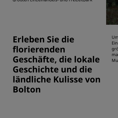
Großbritanniens zu genießen.
Verbundene Marken in China
Erleben Sie die
Um
Ei
florierenden
grö
ma
Geschäfte, die lokale
Mu
Geschichte und die
ländliche Kulisse von
Bolton