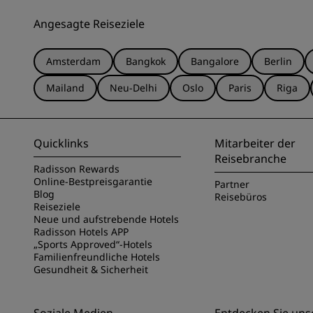
Angesagte Reiseziele
Amsterdam
Bangkok
Bangalore
Berlin
Mailand
Neu-Delhi
Oslo
Paris
Riga
Quicklinks
Mitarbeiter der
Reisebranche
Radisson Rewards
Online-Bestpreisgarantie
Partner
Blog
Reisebüros
Reiseziele
Neue und aufstrebende Hotels
Radisson Hotels APP
„Sports Approved“-Hotels
Familienfreundliche Hotels
Gesundheit & Sicherheit