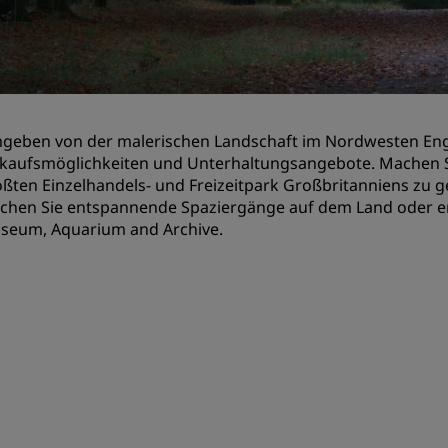
Einen Meetingraum buche
Fordern Sie ein Angebot a
Veranstaltungsorte
Branchenlösungen
geben von der malerischen Landschaft im Nordwesten Engla
nkaufsmöglichkeiten und Unterhaltungsangebote. Machen S
Flüge suchen
ßten Einzelhandels- und Freizeitpark Großbritanniens zu 
chen Sie entspannende Spaziergänge auf dem Land oder ent
Flüge suchen
seum, Aquarium and Archive.
Restaurants
Nach einem Restaurant su
Digitale Services
Radisson Hotels App