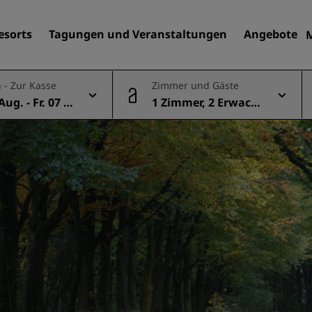
esorts
Tagungen und Veranstaltungen
Angebote
 - Zur Kasse
Zimmer und Gäste
Aug. - Fr. 07 A
1 Zimmer, 2 Erwach
Finden Sie Ihr Hotel
sene
Reiseziele
Resorts
Serviced Apartments
Flughafenhotels
Neue und geplante Hotels
Tagungen und
Veranstaltungen
Entdecken Sie Radisson Me