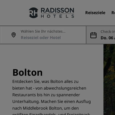
Reiseziele
R
Wählen Sie Ihr nächstes
Check-in
Abenteuer
Do. 06 
Unsere Marken
ug.
Marken von Radisson Hotels
Bolton
Entdecken Sie, was Bolton alles zu
bieten hat - von abwechslungsreichen
Restaurants bis hin zu spannender
Unterhaltung. Machen Sie einen Ausflug
nach Middlebrook Bolton, um den
größten Einzelhandels- und Freizeitpark