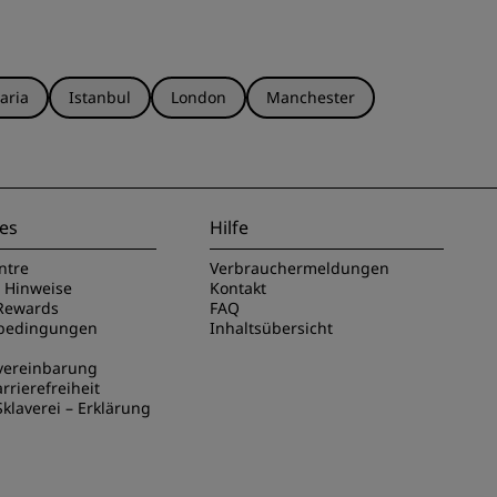
aria
Istanbul
London
Manchester
es
Hilfe
ntre
Verbrauchermeldungen
e Hinweise
Kontakt
Rewards
FAQ
sbedingungen
Inhaltsübersicht
vereinbarung
rrierefreiheit
klaverei – Erklärung