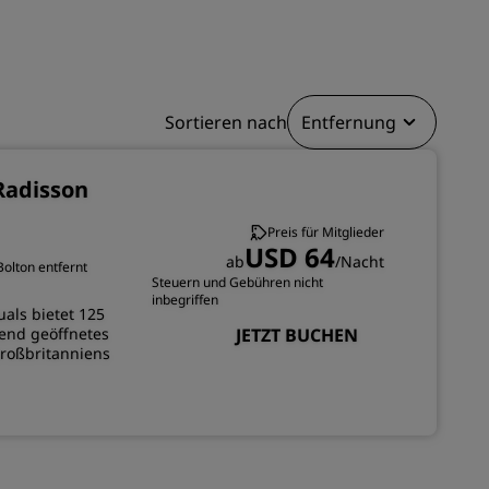
REGISTRIEREN
Sortieren nach
Entfernung
Radisson
Preis für Mitglieder
USD 64
ab
/Nacht
olton entfernt
Steuern und Gebühren nicht
inbegriffen
uals bietet 125
end geöffnetes
JETZT BUCHEN
roßbritanniens