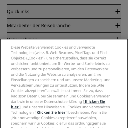
Quicklinks
Radisson Rewards
Mitarbeiter der Reisebranche
Online-Bestpreisgarantie
Blog
Partner
Unternehmen
Reiseziele
Reisebüros
Diese Website verwendet Cookies und verwandte
Neue und aufstrebende Hotels
Radisson Hotel Group
Technologien (wie z. B. Web-Beacons, Pixel-Tags und Flash-
Rechtliches
Radisson Hotels APP
Objekte) („Cookies“), um sicherzustellen, dass sie korrekt
Medien
„Sports Approved“-Hotels
und sicher funktioniert, um Ihr Werbe- und Surferlebnis zu
Karriere RHG
Privacy Centre
Hilfe
Familienfreundliche Hotels
verbessern und zu personalisieren, um den Datenverkehr
Karriere PPHE
Rechtliche Hinweise
Gesundheit & Sicherheit
und die Nutzung der Website zu analysieren, um Ihre
Karrieren EHL
Radisson Rewards Geschäftsbedingungen
Einstellungen zu speichern und um unsere Marketing- und
Verbrauchermeldungen
The Club by RHG
Soziale Medien
Website-Nutzungsvereinbarung
Verkaufsbemühungen zu unterstützen. Indem Sie „Alle
Kontakt
Entwicklungsmöglichkeiten
Cookies akzeptieren“ auswählen, stimmen Sie zu, dass
Digitale Barrierefreiheit
FAQ
Marken von Radisson Hotels
Responsible Business – Unser Engagement
Radisson Daten über Sie sammeln und Cookies verwenden
Moderne Sklaverei – Erklärung
Inhaltsübersicht
darf, wie in unserer Datenschutzerklärung [
Klicken Sie
Einkauf
hier
] und unseren Hinweisen zu Cookies und verwandten
Technologien [
Klicken Sie hier
] beschrieben. Wenn Sie
„Nur notwendige Cookies akzeptieren“ auswählen,
speichern wir nur Cookies, die für das ordnungsgemäße