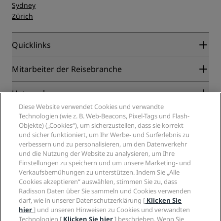
Sydney
Zürich
Quicklinks
Radisson Rewards
Mitarbeiter der Reisebranche
Online-Bestpreisgarantie
Blog
Partner
Unternehmen
Reiseziele
Reisebüros
Diese Website verwendet Cookies und verwandte
Neue und aufstrebende Hotels
Radisson Hotel Group
Technologien (wie z. B. Web-Beacons, Pixel-Tags und Flash-
Rechtliches
Radisson Hotels APP
Objekte) („Cookies“), um sicherzustellen, dass sie korrekt
Medien
„Sports Approved“-Hotels
und sicher funktioniert, um Ihr Werbe- und Surferlebnis zu
Karriere RHG
Privacy Centre
Hilfe
Familienfreundliche Hotels
verbessern und zu personalisieren, um den Datenverkehr
Karriere PPHE
Rechtliche Hinweise
Gesundheit & Sicherheit
und die Nutzung der Website zu analysieren, um Ihre
Karrieren EHL
Radisson Rewards Geschäftsbedingungen
Einstellungen zu speichern und um unsere Marketing- und
Verbrauchermeldungen
The Club by RHG
Soziale Medien
Website-Nutzungsvereinbarung
Verkaufsbemühungen zu unterstützen. Indem Sie „Alle
Kontakt
Entwicklungsmöglichkeiten
Cookies akzeptieren“ auswählen, stimmen Sie zu, dass
Digitale Barrierefreiheit
FAQ
Marken von Radisson Hotels
Responsible Business – Unser Engagement
Radisson Daten über Sie sammeln und Cookies verwenden
Moderne Sklaverei – Erklärung
Inhaltsübersicht
darf, wie in unserer Datenschutzerklärung [
Klicken Sie
Einkauf
hier
] und unseren Hinweisen zu Cookies und verwandten
Technologien [
Klicken Sie hier
] beschrieben. Wenn Sie