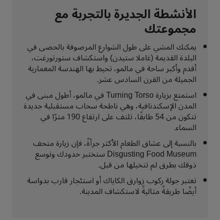
الأنشطة الجديرة بالتجربة مع
مجموعتك
يمكنك المشي على طول الشوارع المرصوفة بالحصى في
البلدة القديمة (غاملا ستيدن) واستكشاف ستورتورغت،
أقدم وأكبر ساحة في مالمو، تحيط بها الهندسة المعمارية
الجميلة من القرن السادس عشر.
استمتع بزيارة Turning Torso في مالمو، أطول مبنى في
المدن الإسكندنافية، وهي ناطحة سحاب مستقبلية جديدة
تتكون من 54 طابقًا، تلتف على ارتفاع 190 مترًا في
السماء.
بالنسبة إلى عشاق الطعام الأكثر جرأةً، فإن زيارة متحف
Disgusting Food Museum ستختبر حدودك وتوسع
ذوقك بطرق لم تتخيلها من قبل.
تعتبر جولة ركوب زوارق الكاياك أو استئجار قارب بدواسة
أيضًا طريقةً مثاليةً لاستكشاف المدينة.