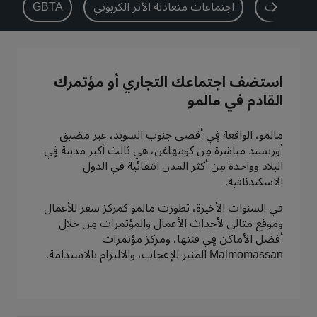
اع الفعاليات
اجتماعات متعادلة الأثر الكربوني
GBTA
بارك بلازا
بارك إن باي راديسون
فنادق في وسط المدينة
تفضل بزيارة مدونتنا
استضف اجتماعك التجاري أو مؤتمرك
Prize by Radisson
كانتري إن آند سويتس
القادم في مالمو
مالمو، الواقعة فٍي أقصى جنوب السويد، عبر مضيق
أوريسند مباشرة مِن كوبنهاغن، هي ثالث أكبر مدينة فٍي
العلامات التجارية التابعة في الصين
البلاد وواحدة مِن أكثر المدن انتقائية في الدول
Jin Jiang
J.
الاسكندنافية.
في السنوات الأخيرة، تطورت مالمو كمركز سفر للأعمال
وموقع مثالي لأحداث الأعمال والمؤتمرات مِن خلال
أفضل الأماكن فٍي فئتها، ومركز مؤتمرات
Golden Tulip
Kunlun
Malmomassan المثير للإعجاب، والالتزام بالاستدامة.