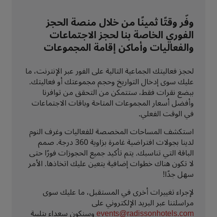
وفّر وقتًا ثمينًا من خلال منصة الحجز
الفوري الخاصة بنا لحجز الاجتماعات
والفعاليات وأماكن إقامة المجموعات
لحجز فعاليتك الجماعية التالية على الفور عبر الإنترنت، ما
عليك سوى إدخال التواريخ وحجم مجموعتك أو فعاليتك.
ببضع نقرات فقط، ستتمكن من التحقق من توافرنا
وأفضل أسعار المجموعات المتاحة وباقات الاجتماعات
في الوقت الفعلي.
استكشف المساحات المخصصة للفعاليات وغرف النوم
لدينا بجولات افتراضية غامرة بزاوية 360 درجة. صمم
الباقة التي تناسبك. يتم تأكيد جميع الحجوزات فورًا حتى
لا تكون هناك خطوات إضافية يتعين عليك اتخاذها. الأمر
سهل جدًا!
لإجراء تغييرات أخرى في المستقبل، ما عليك سوى
مراسلتنا عبر البريد الإلكتروني على
events@radissonhotels.com
وسنكون سعداء بتلبية