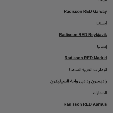
بارك بلازا
بارك إن باي راديسون
Radisson RED Galway
فنادق في وسط المدينة
أيسلندا
تفضل بزيارة مدونتنا
Prize by Radisson
كانتري إن آند سويتس
Radisson RED Reykjavik
إسبانيا
العلامات التجارية التابعة في الصين
Radisson RED Madrid
Jin Jiang
J.
الإمارات العربية المتحدة
راديسون رِد دبي واحة السيليكون
Golden Tulip
Kunlun
الدنمارك
Radisson RED Aarhus