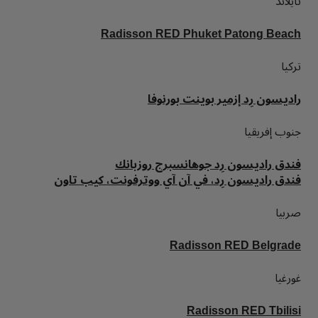
تايلاند
Radisson RED Phuket Patong Beach
تركيا
راديسون رِد إزمير بوينت بورنوفا
جنوب إفريقيا
فندق راديسون رِد جوهانسبرج روزبانك
فندق راديسون رِد، في آن آي ووترفونت، كيب تاون
صربيا
Radisson RED Belgrade
غورغيا
Radisson RED Tbilisi