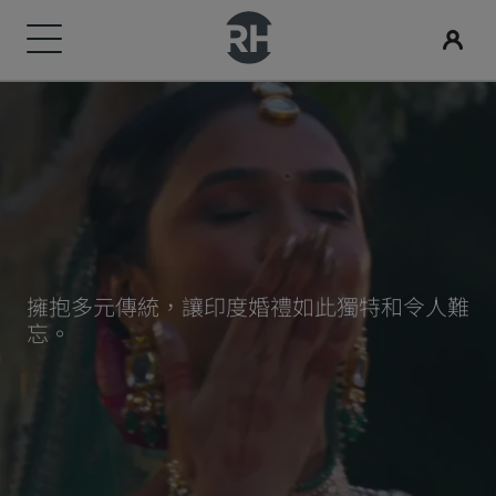
我們的品牌
尋找您的酒店
會議與活動
搜尋航班
用餐
數位服務
酒店優惠
旅行創意
Radisson Rewards
Radisson Hotels 品牌
目的地
探索 Radisson Meetings
搜尋航班
搜尋餐廳
Radisson Hotels APP
探索優惠折扣
適合家庭的酒店
探索麗賞會
Radisson Collection
Radisson Blu
度假酒店
預訂會議空間
首次預訂？
Rad Pets
會員福利
擁抱多元傳統，讓印度婚禮如此獨特和令人難
酒店式公寓
要求報價
當日優惠
婚禮場地
如何使用積分
Radisson
Radisson RED
忘。
機場酒店
活動目的地
事先預訂
環保酒店
如何賺取積分
Radisson Individuals
art'otel
即將登場的全新酒店
產業解決方案
查看我們的套裝方案
運動團隊住宿
專業訂房人員和會議組織者
商務旅客