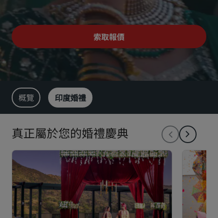
Park Plaza
Park Inn by Radisson
市中心酒店
索取報價
造訪我們的部落格
Prize by Radisson
Country Inn & Suites
概覽
印度婚禮
中國區關聯品牌
J.
Jin Jiang
真正屬於您的婚禮慶典
Kunlun
Golden Tulip