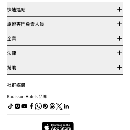
快速連結
Radisson Rewards
旅遊專門負責人員
最優惠線上房價保證
Blog
夥伴
企業
目的地
旅行社
全新即將登場的飯店
麗笙酒店集團
法律
Radisson Hotels APP
媒體
運動認證的酒店
工作機會 RHG
隱私權中心
幫助
適合家庭的酒店
工作機會 PPHE
法律聲明
健康與安全
工作機會 EHL
麗賞會條款和條件
消費者提醒
The Club by RHG
社群媒體
網站使用協定
聯絡
業務開發
數位協助工具
常見問題解答
責任企業
Radisson Hotels 品牌
現代奴役制聲明書
網站地圖
採購