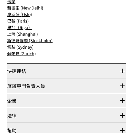
米蘭
新德里 (New Delhi)
奧斯陸 (Oslo)
巴黎 (Paris)
里加（Riga）
上海 (Shanghai)
斯德哥爾摩 (Stockholm)
雪梨 (Sydney)
蘇黎世 (Zurich)
快速連結
Radisson Rewards
旅遊專門負責人員
最優惠線上房價保證
Blog
夥伴
企業
目的地
旅行社
全新即將登場的飯店
麗笙酒店集團
法律
Radisson Hotels APP
媒體
運動認證的酒店
工作機會 RHG
隱私權中心
幫助
適合家庭的酒店