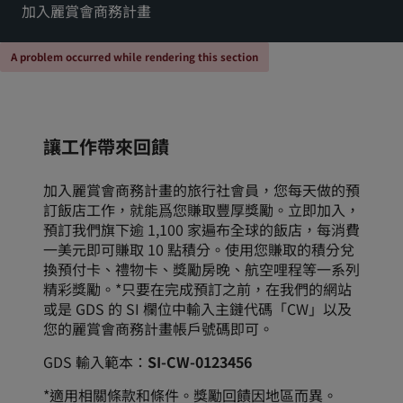
加入麗賞會商務計畫
Park Plaza
Park Inn by Radisson
市中心酒店
A problem occurred while rendering this section
造訪我們的部落格
Prize by Radisson
Country Inn & Suites
讓工作帶來回饋
加入麗賞會商務計畫的旅行社會員，您每天做的預
中國區關聯品牌
訂飯店工作，就能爲您賺取豐厚獎勵。立即加入，
J.
Jin Jiang
預訂我們旗下逾 1,100 家遍布全球的飯店，每消費
一美元即可賺取 10 點積分。使用您賺取的積分兌
換預付卡、禮物卡、獎勵房晚、航空哩程等一系列
精彩獎勵。*只要在完成預訂之前，在我們的網站
Kunlun
Golden Tulip
或是 GDS 的 SI 欄位中輸入主鏈代碼「CW」以及
您的麗賞會商務計畫帳戶號碼即可。
GDS 輸入範本：
SI-CW-0123456
*適用相關條款和條件。獎勵回饋因地區而異。