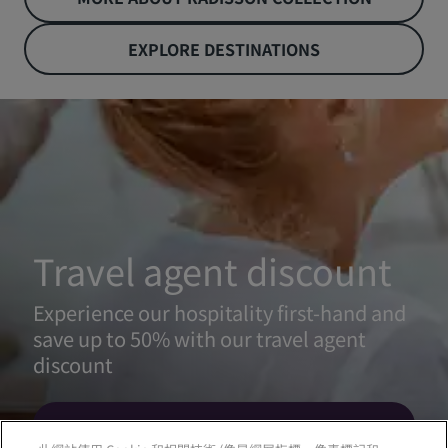
EXPLORE DESTINATIONS
Travel agent discount
Experience our hospitality first-hand and
save up to 50% with our travel agent
discount
LEARN MORE