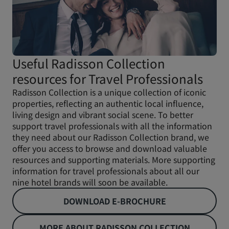
Useful Radisson Collection
resources for Travel Professionals
Radisson Collection is a unique collection of iconic
properties, reflecting an authentic local influence,
living design and vibrant social scene. To better
support travel professionals with all the information
they need about our Radisson Collection brand, we
offer you access to browse and download valuable
resources and supporting materials. More supporting
information for travel professionals about all our
nine hotel brands will soon be available.
DOWNLOAD E-BROCHURE
MORE ABOUT RADISSON COLLECTION