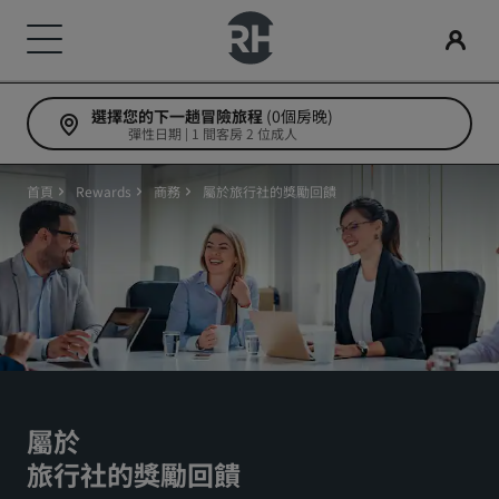
選擇您的下一趟冒險旅程
(0個房晚)
我們的品牌
尋找您的酒店
會議與活動
搜尋航班
用餐
數位服務
酒店優惠
旅行創意
Radisson Rewards
彈性日期 | 1 間客房 2 位成人
Radisson Hotels 品牌
目的地
探索 Radisson Meetings
搜尋航班
搜尋餐廳
Radisson Hotels APP
探索優惠折扣
適合家庭的酒店
探索麗賞會
首頁
Rewards
商務
屬於旅行社的獎勵回饋
Radisson Collection
Radisson Blu
度假酒店
預訂會議空間
首次預訂？
Rad Pets
會員福利
酒店式公寓
要求報價
當日優惠
婚禮場地
如何使用積分
Radisson
Radisson RED
機場酒店
活動目的地
事先預訂
環保酒店
如何賺取積分
Radisson Individuals
art'otel
即將登場的全新酒店
產業解決方案
查看我們的套裝方案
運動團隊住宿
專業訂房人員和會議組織者
屬於
旅行社的獎勵回饋
商務旅客