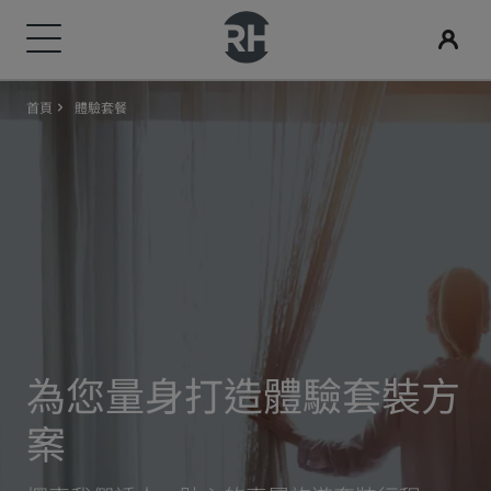
首頁
體驗套餐
我們的品牌
尋找您的酒店
會議與活動
搜尋航班
用餐
數位服務
酒店優惠
旅行創意
Radisson Rewards
Radisson Hotels 品牌
目的地
探索 Radisson Meetings
搜尋航班
搜尋餐廳
Radisson Hotels APP
探索優惠折扣
適合家庭的酒店
探索麗賞會
Radisson Collection
Radisson Blu
度假酒店
預訂會議空間
首次預訂？
Rad Pets
會員福利
酒店式公寓
要求報價
當日優惠
婚禮場地
如何使用積分
Radisson
Radisson RED
機場酒店
活動目的地
事先預訂
環保酒店
如何賺取積分
為您量身打造體驗套裝方
Radisson Individuals
art'otel
即將登場的全新酒店
產業解決方案
查看我們的套裝方案
運動團隊住宿
專業訂房人員和會議組織者
案
商務旅客