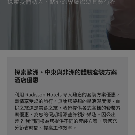
探索我們誘人、貼心的專屬旅遊套裝行程
Park Plaza
Park Inn by Radisson
市中心酒店
造訪我們的部落格
Prize by Radisson
Country Inn & Suites
中國區關聯品牌
探索歐洲、中東與非洲的體驗套裝方案
J.
Jin Jiang
酒店優惠
利用 Radisson Hotels 令人難忘的套裝方案優惠，
盡情享受您的旅行。無論您夢想的是浪漫度假、血
Kunlun
Golden Tulip
拚之旅還是美食之旅，我們提供各式各樣的套裝方
案優惠，為您的假期增添些許額外樂趣。因公出
差？ 我們同樣為您提供不同的套裝方案，讓您充
分節省時間、提高工作效率。