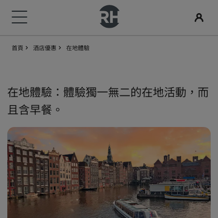
首頁
酒店優惠
在地體驗
我們的品牌
尋找您的酒店
會議與活動
搜尋航班
用餐
數位服務
酒店優惠
旅行創意
Radisson Rewards
Radisson Hotels 品牌
目的地
探索 Radisson Meetings
搜尋航班
搜尋餐廳
Radisson Hotels APP
探索優惠折扣
適合家庭的酒店
探索麗賞會
在地體驗：體驗獨一無二的在地活動，而
Radisson Collection
Radisson Blu
且含早餐。
度假酒店
預訂會議空間
首次預訂？
Rad Pets
會員福利
酒店式公寓
要求報價
當日優惠
婚禮場地
如何使用積分
Radisson
Radisson RED
機場酒店
活動目的地
事先預訂
環保酒店
如何賺取積分
Radisson Individuals
art'otel
即將登場的全新酒店
產業解決方案
查看我們的套裝方案
運動團隊住宿
專業訂房人員和會議組織者
商務旅客