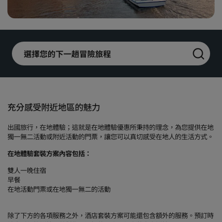
Park Plaza
Park Inn by Radisson
市中心酒店
選擇您的下一趟冒險旅程
造訪我們的部落格
Prize by Radisson
Country Inn & Suites
充分感受附近地區的魅力
中國區關聯品牌
J.
Jin Jiang
出國旅行，在地體驗；這就是在地體驗優惠所秉持的理念，為您提供在地
獨一無二活動或附近活動的門票，讓您可以真切感受在地人的生活方式。
在地體驗套裝方案內容包括：
Kunlun
Golden Tulip
雙人一晚住宿
早餐
在地活動門票或在地獨一無二的活動
除了下方的各項服務之外，酒店套裝方案可能還包含額外的服務。預訂時