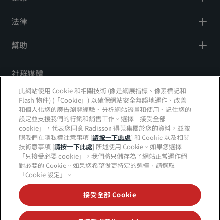
法律
幫助
社群媒體
此網站使用 Cookie 和相關技術 (像是網展指標、像素標記和
Radisson Hotels 品牌
Flash 物件) (「Cookie」) 以確保網站安全無誤地運作、改善
和個人化您的廣告瀏覽經驗、分析網站流量和使用、記住您的
tiktok
instagram
youtube
facebook
whatsapp
pinterest
threads
twitter
linkedin
設定並支援我們的行銷和銷售工作。選擇「接受全部
cookie」，代表您同意 Radisson 得蒐集關於您的資料，並按
照我們在隱私權注意事項 [
請按一下此處
] 和 Cookie 以及相關
技術意事項 [
請按一下此處
] 所述使用 Cookie。如果您選擇
「只接受必要 cookie」，我們將只儲存為了網站正常運作絕
絕對不會錯過我們最熱門的優惠
對必要的 Cookie。如果您希望做更特定的選擇，請選取
「Cookie 設定」。
接受全部 Cookie
© 2026 Radisson Hotel Group
版權所有。RHG
Radisson Hotel Group、Radisson、Radisson RED、
Radisson Blu、Radisson Collection、Radisson