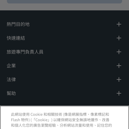
熱門目的地
快速連結
旅遊專門負責人員
企業
法律
幫助
社群媒體
此網站使用 Cookie 和相關技術 (像是網展指標、像素標記和
Flash 物件) (「Cookie」) 以確保網站安全無誤地運作、改善
Radisson Hotels 品牌
和個人化您的廣告瀏覽經驗、分析網站流量和使用、記住您的