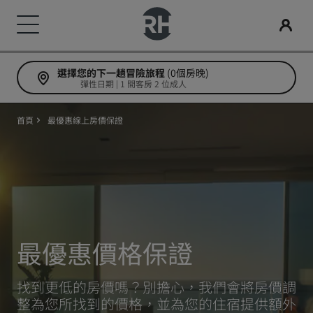
選擇您的下一趟冒險旅程
(0個房晚)
我們的品牌
尋找您的酒店
會議與活動
搜尋航班
用餐
數位服務
酒店優惠
旅行創意
Radisson Rewards
彈性日期 | 1 間客房 2 位成人
Radisson Hotels 品牌
目的地
探索 Radisson Meetings
搜尋航班
搜尋餐廳
Radisson Hotels APP
探索優惠折扣
適合家庭的酒店
探索麗賞會
首頁
最優惠線上房價保證
Radisson Collection
Radisson Blu
度假酒店
預訂會議空間
首次預訂？
Rad Pets
會員福利
酒店式公寓
要求報價
當日優惠
婚禮場地
如何使用積分
Radisson
Radisson RED
機場酒店
活動目的地
事先預訂
環保酒店
如何賺取積分
最優惠價格保證
Radisson Individuals
art'otel
即將登場的全新酒店
產業解決方案
查看我們的套裝方案
運動團隊住宿
專業訂房人員和會議組織者
找到更低的房價嗎？別擔心，我們會將房價調
整為您所找到的價格，並為您的住宿提供額外
商務旅客