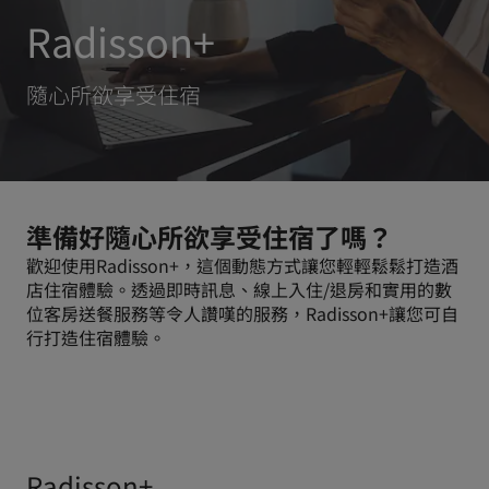
Radisson+
Park Plaza
Park Inn by Radisson
市中心酒店
隨心所欲享受住宿
造訪我們的部落格
Prize by Radisson
Country Inn & Suites
準備好隨心所欲享受住宿了嗎？
中國區關聯品牌
J.
Jin Jiang
歡迎使用Radisson+，這個動態方式讓您輕輕鬆鬆打造酒
店住宿體驗。透過即時訊息、線上入住/退房和實用的數
位客房送餐服務等令人讚嘆的服務，Radisson+讓您可自
行打造住宿體驗。
Kunlun
Golden Tulip
Radisson+