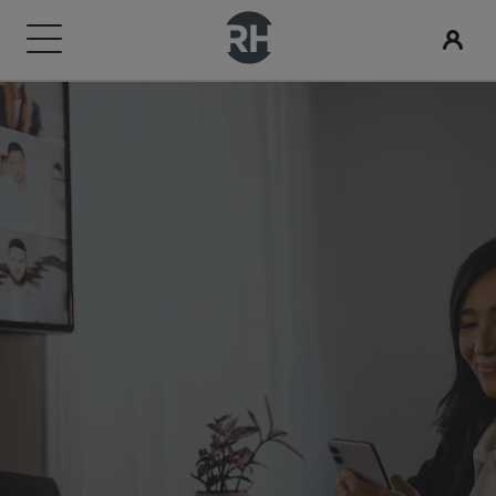
我們的品牌
尋找您的酒店
會議與活動
搜尋航班
用餐
數位服務
酒店優惠
旅行創意
Radisson Rewards
Radisson Hotels 品牌
目的地
探索 Radisson Meetings
搜尋航班
搜尋餐廳
Radisson Hotels APP
探索優惠折扣
適合家庭的酒店
探索麗賞會
Radisson Collection
Radisson Blu
度假酒店
預訂會議空間
首次預訂？
Rad Pets
會員福利
酒店式公寓
要求報價
當日優惠
婚禮場地
如何使用積分
Radisson
Radisson RED
機場酒店
活動目的地
事先預訂
環保酒店
如何賺取積分
Radisson Individuals
art'otel
即將登場的全新酒店
產業解決方案
查看我們的套裝方案
運動團隊住宿
專業訂房人員和會議組織者
商務旅客