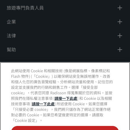
旅遊專門負責人員
企業
法律
幫助
社群媒體
此網站使用 Cookie 和相關技術 (像是網展指標、像素標記和
Flash 物件) (「Cookie」) 以確保網站安全無誤地運作、改善
Radisson Hotels 品牌
和個人化您的廣告瀏覽經驗、分析網站流量和使用、記住您的
設定並支援我們的行銷和銷售工作。選擇「接受全部
tiktok
instagram
youtube
facebook
whatsapp
pinterest
threads
twitter
linkedin
cookie」，代表您同意 Radisson 得蒐集關於您的資料，並按
照我們在隱私權注意事項 [
請按一下此處
] 和 Cookie 以及相關
技術意事項 [
請按一下此處
] 所述使用 Cookie。如果您選擇
「只接受必要 cookie」，我們將只儲存為了網站正常運作絕
對必要的 Cookie。如果您希望做更特定的選擇，請選取
絕對不會錯過我們最熱門的優惠
「Cookie 設定」。