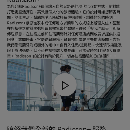
為您介紹Radisson+這個讓人自然又舒適的現代化互動方式，絕對能
打造更靈活彈性、高效且個人化的旅行體驗。它的設計可讓您節省時
間、簡化生活，幫助您隨心所欲打造住宿體驗，創造難忘的時刻。
Radisson+讓您從家中或任何地方以簡單的方式線上辦理入住，甚至
在您抵達之前就開始打造順暢無礙的體驗。透過「與我們聊天」即時
傳送訊息，在住宿之前和住宿期間針對任何酒店詢問或要求提供快速
回應。詢問停車、客房送餐服務、餐廳預訂或是早餐供應時間。告訴
我們您需要牙刷或額外的毛巾。自行入住點/退房點、快速領取鑰匙及
線上辦法退房，您不必在接待處大排長龍，可節省時間且無須大費周
章。Radisson+的設計有助於提升一切為住宿體驗加分的細節……
瞭解我們全新的 Radisson+ 服務