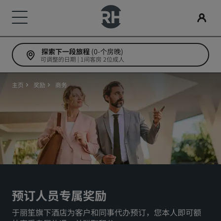
探索下一段旅程
(0-个房晚)
我们的品牌
查找酒店
会议和活动
搜索航班
餐饮
数字服务
酒店优惠
旅行灵感
丽赏会
可调整的日期 | 1间客房 2位成人
丽笙酒店集团品牌
目的地
探索丽笙会议
搜索航班
搜索餐厅
丽笙酒店集团应用程序
探索我们的优惠
家庭友好型酒店
了解丽赏会
主页
奖励
商务
丽笙精选
丽笙
度假酒店
预订会议空间
初次预订？
Rad Pets
会员礼遇
服务式公寓
请求报价
当日特惠
婚礼场地
如何使用积分
丽筠
丽芮
机场酒店
活动目的地
提前预订
环保酒店
如何赚取积分
丽祺
art'otel
新开业和即将开业的酒店
行业方案
查看套餐
体育团队住宿
预订人员和策划人员
预订人员专属奖励
于丽笙旗下酒店为客户和同事代办预订，您本人即可额
商务旅客