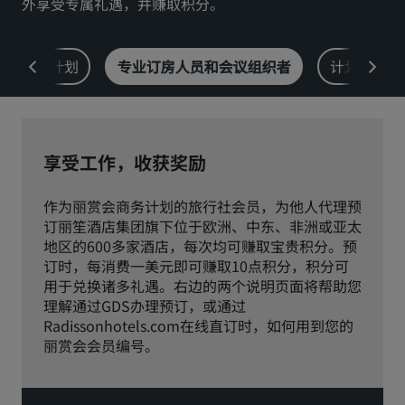
外享受专属礼遇，并赚取积分。
丽亭
丽柏
市中心酒店
企业计划
专业订房人员和会议组织者
计划更新
访问我们的博客
Prize by Radisson
丽怡
享受工作，收获奖励
中国附属品牌
作为丽赏会商务计划的旅行社会员，为他人代理预
J.
锦江
订丽笙酒店集团旗下位于欧洲、中东、非洲或亚太
地区的600多家酒店，每次均可赚取宝贵积分。预
订时，每消费一美元即可赚取10点积分，积分可
用于兑换诸多礼遇。右边的两个说明页面将帮助您
理解通过GDS办理预订，或通过
昆仑
Golden Tulip
Radissonhotels.com在线直订时，如何用到您的
丽赏会会员编号。