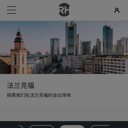
我们的品牌
查找酒店
会议和活动
搜索航班
餐饮
数字服务
酒店优惠
旅行灵感
丽赏会
丽笙酒店集团品牌
目的地
探索丽笙会议
搜索航班
搜索餐厅
丽笙酒店集团应用程序
探索我们的优惠
家庭友好型酒店
了解丽赏会
丽笙精选
丽笙
度假酒店
预订会议空间
初次预订？
Rad Pets
会员礼遇
服务式公寓
请求报价
当日特惠
婚礼场地
如何使用积分
丽筠
丽芮
法兰克福
探索我们在法兰克福的会议场地
机场酒店
活动目的地
提前预订
环保酒店
如何赚取积分
丽祺
art'otel
新开业和即将开业的酒店
行业方案
查看套餐
体育团队住宿
预订人员和策划人员
商务旅客