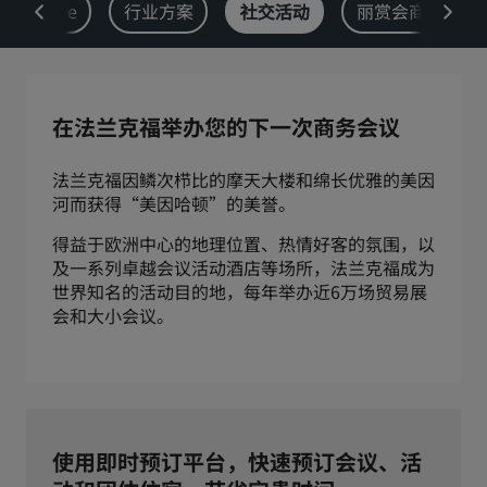
 Machine
行业方案
社交活动
丽赏会商务计划
丽亭
丽柏
市中心酒店
访问我们的博客
在法兰克福举办您的下一次商务会议
Prize by Radisson
丽怡
法兰克福因鳞次栉比的摩天大楼和绵长优雅的美因
河而获得“美因哈顿”的美誉。
中国附属品牌
得益于欧洲中心的地理位置、热情好客的氛围，以
J.
锦江
及一系列卓越会议活动酒店等场所，法兰克福成为
世界知名的活动目的地，每年举办近6万场贸易展
会和大小会议。
昆仑
Golden Tulip
使用即时预订平台，快速预订会议、活