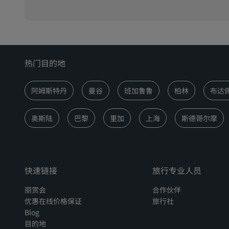
热门目的地
阿姆斯特丹
曼谷
班加鲁鲁
柏林
布达
奥斯陆
巴黎
里加
上海
斯德哥尔摩
快速链接
旅行专业人员
丽赏会
合作伙伴
优惠在线价格保证
旅行社
Blog
目的地