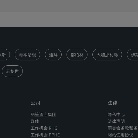
佩斯
哥本哈根
迪拜
都柏林
大加那利岛
伊
苏黎世
公司
法律
丽笙酒店集团
隐私中心
媒体
法律声明
工作机会 RHG
丽赏会条款和条
工作机会 PPHE
网站使用协议