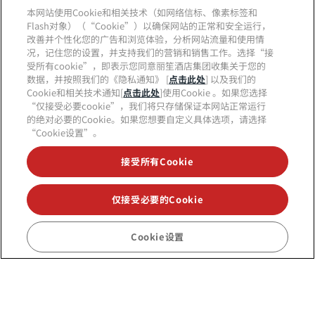
热门目的地
本网站使用Cookie和相关技术（如网络信标、像素标签和
Flash对象）（“Cookie”）以确保网站的正常和安全运行，
改善并个性化您的广告和浏览体验，分析网站流量和使用情
快速链接
况，记住您的设置，并支持我们的营销和销售工作。选择“接
受所有cookie”，即表示您同意丽笙酒店集团收集关于您的
数据，并按照我们的《隐私通知》 [
点击此处
] 以及我们的
旅行专业人员
Cookie和相关技术通知[
点击此处
]使用Cookie 。如果您选择
“仅接受必要cookie”，我们将只存储保证本网站正常运行
公司
的绝对必要的Cookie。如果您想要自定义具体选项，请选择
“Cookie设置”。
法律
接受所有Cookie
帮助
仅接受必要的Cookie
社交媒体
Cookie设置
丽笙酒店集团品牌
tiktok
instagram
youtube
facebook
whatsapp
pinterest
threads
twitter
linkedin