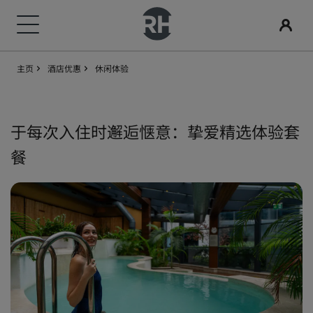
主页
酒店优惠
休闲体验
我们的品牌
查找酒店
会议和活动
搜索航班
餐饮
数字服务
酒店优惠
旅行灵感
丽赏会
丽笙酒店集团品牌
目的地
探索丽笙会议
搜索航班
搜索餐厅
丽笙酒店集团应用程序
探索我们的优惠
家庭友好型酒店
了解丽赏会
于每次入住时邂逅惬意：挚爱精选体验套
丽笙精选
丽笙
餐
度假酒店
预订会议空间
初次预订？
Rad Pets
会员礼遇
服务式公寓
请求报价
当日特惠
婚礼场地
如何使用积分
丽筠
丽芮
机场酒店
活动目的地
提前预订
环保酒店
如何赚取积分
丽祺
art'otel
新开业和即将开业的酒店
行业方案
查看套餐
体育团队住宿
预订人员和策划人员
商务旅客