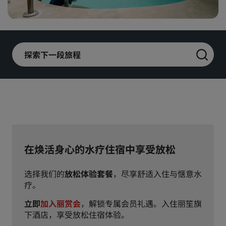
丽亭
丽柏
市中心酒店
探索下一段旅程
访问我们的博客
Prize by Radisson
丽怡
中国附属品牌
J.
锦江
在焕活身心的水疗住宿中享受放松
昆仑
Golden Tulip
选择我们的
放松体验套餐
，尽享舒适入住与惬意水
疗。
立即
加入丽赏会
，解锁专属会员礼遇。入住丽笙旗
下酒店，享受放松住宿体验。