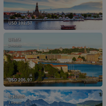
从
USD 102.57
哥德堡
2 Hotels
从
USD 206.97
扎科帕内
1 Hotels