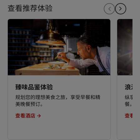
查看推荐体验
臻味品鉴体验
浪漫
规划您的理想美食之旅，享受早餐和精
纵享浪
美晚餐预订。
餐。
查看酒店
查看酒