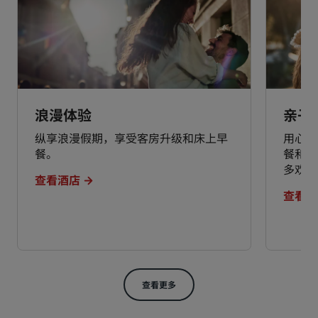
浪漫体验
亲子
纵享浪漫假期，享受客房升级和床上早
用心铭
餐。
餐和儿
多欢笑
查看酒店
查看酒
查看更多