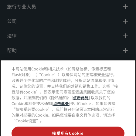
旅行专业人员
公司
法律
帮助
社交媒体
本网站使用Cookie和相关技术（如网络信标、像素标签和
Flash对象）（“Cookie”）以确保网站的正常和安全运行，
改善并个性化您的广告和浏览体验，分析网站流量和使用情
丽笙酒店集团品牌
况，记住您的设置，并支持我们的营销和销售工作。选择“接
tiktok
instagram
youtube
facebook
whatsapp
pinterest
threads
twitter
linkedin
受所有cookie”，即表示您同意丽笙酒店集团收集关于您的
数据，并按照我们的《隐私通知》 [
点击此处
] 以及我们的
Cookie和相关技术通知[
点击此处
]使用Cookie 。如果您选择
“仅接受必要cookie”，我们将只存储保证本网站正常运行
的绝对必要的Cookie。如果您想要自定义具体选项，请选择
“Cookie设置”。
不再错失我们最受欢迎的酒店优惠
接受所有Cookie