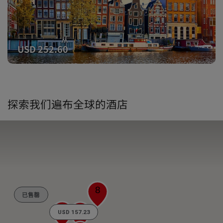
从
USD 252.60
探索我们遍布全球的酒店
8
已售罄
14
14
USD 157.23