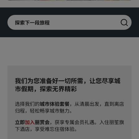
丽亭
丽柏
市中心酒店
探索下一段旅程
访问我们的博客
Prize by Radisson
丽怡
中国附属品牌
J.
锦江
我们为您准备好一切所需，让您尽享城
市假期，探索无界精彩
选择我们的
城市体验套餐
，从清晨出发，直到离店
昆仑
Golden Tulip
归程，轻松畅享城市魅力。
立即
加入
丽赏会
，获享专属会员礼遇。入住丽笙旗
下酒店，享受难忘住宿体验。