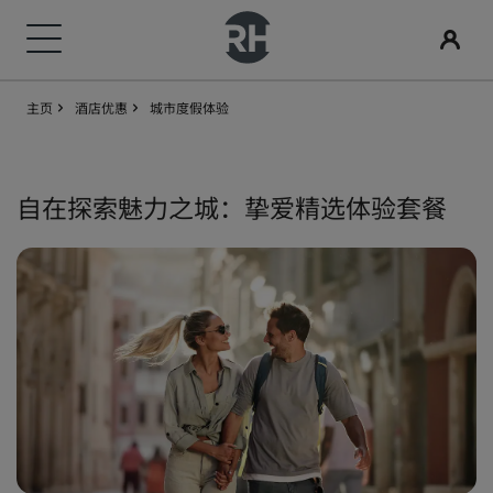
主页
酒店优惠
城市度假体验
我们的品牌
查找酒店
会议和活动
搜索航班
餐饮
数字服务
酒店优惠
旅行灵感
丽赏会
丽笙酒店集团品牌
目的地
探索丽笙会议
搜索航班
搜索餐厅
丽笙酒店集团应用程序
探索我们的优惠
家庭友好型酒店
了解丽赏会
自在探索魅力之城：挚爱精选体验套餐
丽笙精选
丽笙
度假酒店
预订会议空间
初次预订？
Rad Pets
会员礼遇
服务式公寓
请求报价
当日特惠
婚礼场地
如何使用积分
丽筠
丽芮
机场酒店
活动目的地
提前预订
环保酒店
如何赚取积分
丽祺
art'otel
新开业和即将开业的酒店
行业方案
查看套餐
体育团队住宿
预订人员和策划人员
商务旅客