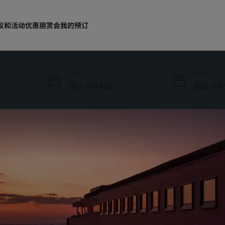
议和活动
优惠
丽赏会
我的预订
入住
退房
周六 8月8日
周日 8月