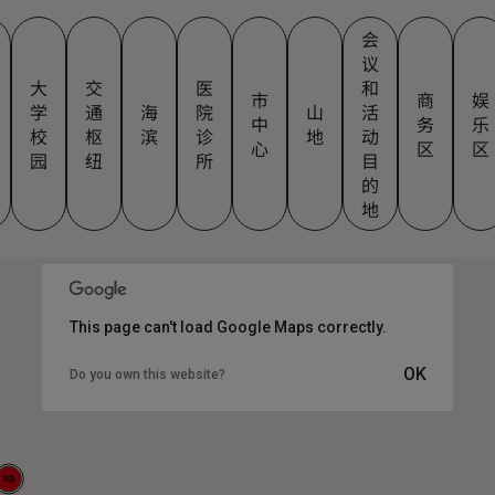
会
议
大
交
医
和
市
商
娱
学
通
海
院
山
活
中
务
乐
校
枢
滨
诊
地
动
心
区
区
园
纽
所
目
的
地
This page can't load Google Maps correctly.
OK
Do you own this website?