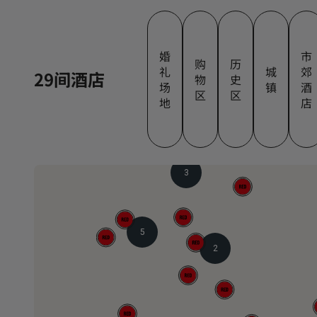
婚
市
购
历
礼
城
郊
29间酒店
物
史
场
镇
酒
区
区
地
店
3
5
2