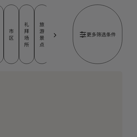
高
礼
旅
会
商
尔
市
拜
游
议
务
水
夫
更多筛选条件
区
场
景
中
园
滨
球
所
点
心
区
场