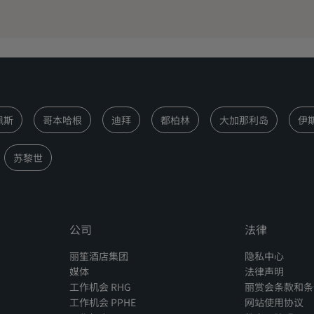
佩斯
哥本哈根
迪拜
都柏林
大加那利岛
伊
苏黎世
公司
法律
丽笙酒店集团
隐私中心
媒体
法律声明
工作机会 RHG
丽赏会条款和条
工作机会 PPHE
网站使用协议