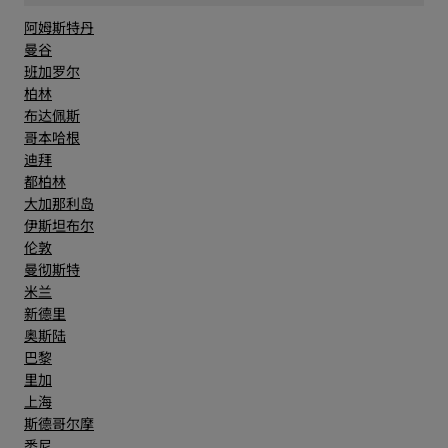
阿姆斯特丹
曼谷
班加罗尔
柏林
布达佩斯
哥本哈根
迪拜
都柏林
大加那利岛
伊斯坦布尔
伦敦
曼彻斯特
米兰
新德里
奥斯陆
巴黎
里加
上海
斯德哥尔摩
悉尼