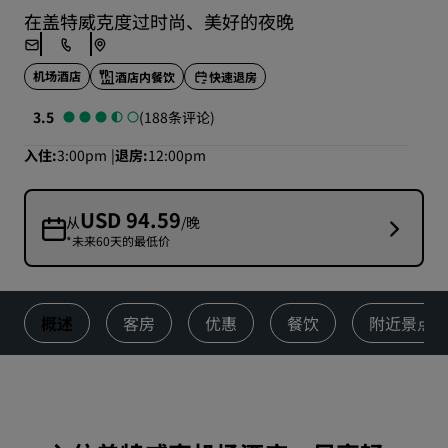
在盖特威克度过时尚、美好的夜晚
机场酒店
酒店内餐饮
快速退房
3.5
(188条评论)
入住
3:00pm
退房
12:00pm
USD 94.59
从
/晚
*未来60天的最低价
概述
客房
优惠
餐饮
附近景点