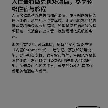
入住盖特威克机场酒店，尽享轻
松住宿与旅程
入住伦敦盖特威克机场丽芮酒店，尽享时尚便捷的
住宿体验。酒店地理位置优越，距离伦敦繁忙的盖
特威克机场仅数分钟路程，这里是您开启旅程的理
想起点，也适合在此享受一晚酣眠后搭乘航班离
开。
酒店拥有185间时尚套房，配备49英寸智能电视
（内置Chromecast）、迷你吧、茶饮和咖啡设
施、熨斗和烫衣板、遮光窗帘等等，带给您宾至如
归的体验！您可以使用免费Wi-Fi与他人保持联
系，在健身中心挥洒汗水，或享受24小时客房送
餐服务和酒店内餐厅。