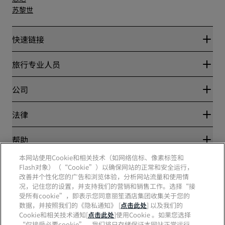
苏黎世
快速链接
丽赏会
旅行专业人员
优惠在线价格保证
Blog
合作伙伴
公司
目的地
旅行社
新开和即将开业的酒店
丽笙酒店集团
法律
丽笙酒店集团APP
媒体
体育认证酒店
工作机会 RHG
隐私中心
帮助
家庭友好型酒店
工作机会 PPHE
法律声明
健康与安全
工作机会 EHL
本网站使用Cookie和相关技术（如网络信标、像素标签和
丽赏会条款和条件
消费者警示
Flash对象）（“Cookie”）以确保网站的正常和安全运行，
The Club by RHG
社交媒体
网站使用协议
联系方式
改善并个性化您的广告和浏览体验，分析网站流量和使用情
发展机会
数字无障碍
常见问题
况，记住您的设置，并支持我们的营销和销售工作。选择“接
责任经营
丽笙酒店集团品牌
现代奴隶制声明
网站地图
受所有cookie”，即表示您同意丽笙酒店集团收集关于您的
采购
数据，并按照我们的《隐私通知》 [
点击此处
] 以及我们的
Cookie和相关技术通知[
点击此处
]使用Cookie 。如果您选择
“仅接受必要cookie”，我们将只存储保证本网站正常运行