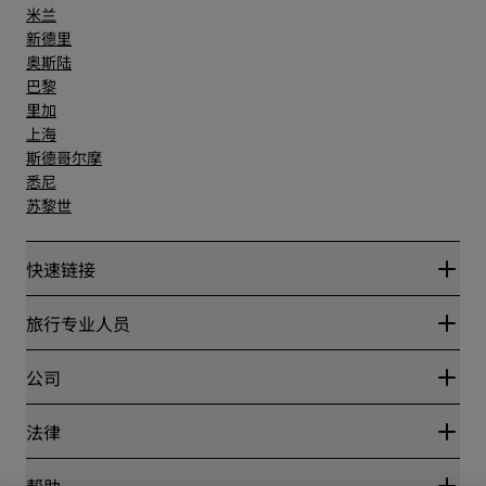
米兰
新德里
奥斯陆
巴黎
里加
上海
斯德哥尔摩
悉尼
苏黎世
快速链接
丽赏会
旅行专业人员
优惠在线价格保证
Blog
合作伙伴
公司
目的地
旅行社
新开和即将开业的酒店
丽笙酒店集团
法律
丽笙酒店集团APP
媒体
体育认证酒店
工作机会 RHG
隐私中心
帮助
家庭友好型酒店