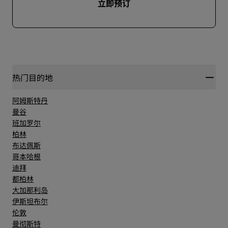
立即预订
热门目的地
阿姆斯特丹
曼谷
班加罗尔
柏林
布达佩斯
哥本哈根
迪拜
都柏林
大加那利岛
伊斯坦布尔
伦敦
曼彻斯特