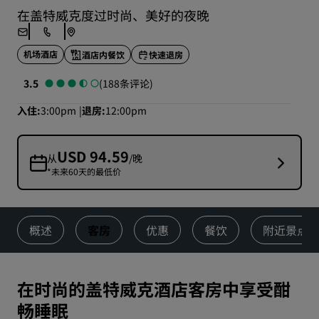
在盖特威克度过时尚、美好的夜晚
机场酒店
酒店内餐饮
快速退房
3.5
(188条评论)
入住
3:00pm
退房
12:00pm
USD 94.59
从
/晚
*未来60天的最低价
概述
客房
优惠
餐饮
附近景点
在时尚的盖特威克酒店客房中享受酣
畅睡眠