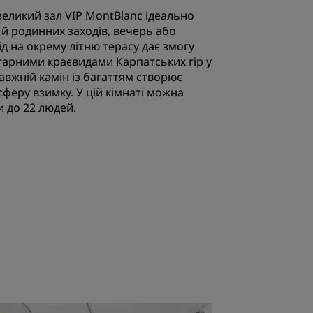
великий зал VIP MontBlanc ідеально
 й родинних заходів, вечерь або
ід на окрему літню терасу дає змогу
гарними краєвидами Карпатських гір у
равжній камін із багаттям створює
феру взимку. У цій кімнаті можна
 до 22 людей.