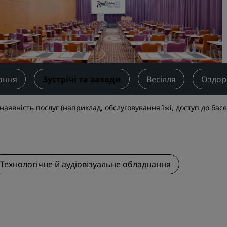
Бронювати місце для зуст
Запитати ціни
Напрямки для проведенн
заходів
Рішення для індустрії
ання
Зустрічі та заходи
Весілля
Оздор
Пошук рейсів
аявність послуг (наприклад, обслуговування їжі, доступ до басе
Пошук рейсів
Харчування
Технологічне й аудіовізуальне обладнання
Search for a restaurant
Цифрові послуги
Застосунок Radisson Hote