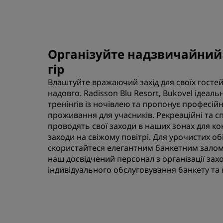
Організуйте надзвичайний 
гір
Влаштуйте вражаючий захід для своїх гостей
надовго. Radisson Blu Resort, Bukovel ідеаль
тренінгів із ночівлею та пропонує професійні
проживання для учасників. Рекреаційні та с
проводять свої заходи в наших зонах для к
заходи на свіжому повітрі. Для урочистих о
скористайтеся елегантним банкетним залом
наш досвідчений персонал з організації зах
індивідуального обслуговування банкету та