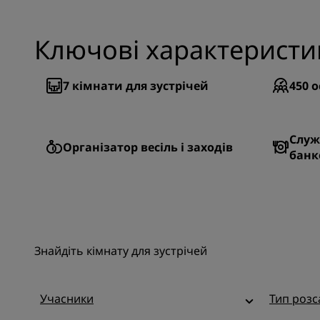
Ключові характеристи
7
кімнати для зустрічей
450
о
Служ
Організатор весіль і заходів
банк
Знайдіть кімнату для зустрічей
Учасники
Тип роз