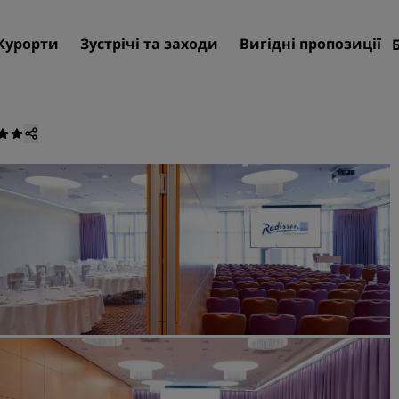
Курорти
Зустрічі та заходи
Вигідні пропозиції
Знайти свій готель
Напрямки
Курорти
Апарт-готель
Готелі аеропорту
Нові та майбутні готелі
Зустрічі та заходи
Дізнайтеся про Radisson
Meetings