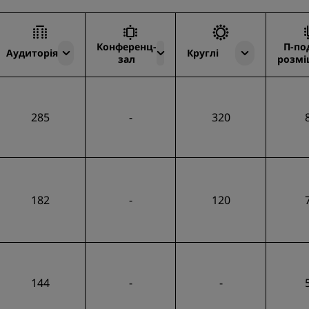
Конференц-
П-по
Аудиторія
Круглі
зал
розмі
285
-
320
182
-
120
144
-
-