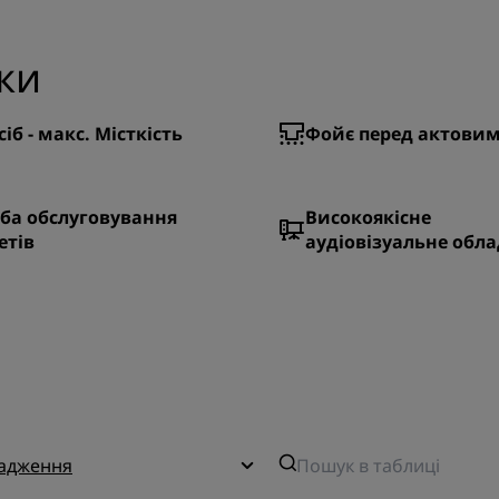
ки
сіб - макс. Місткість
Фойє перед актови
ба обслуговування
Високоякісне
етів
аудіовізуальне обл
садження