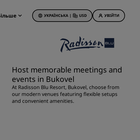
Більше
УКРАЇНСЬКА
|
USD
УВІЙТИ
Radisson Rewards
Мої бронювання
Вигідні пропозиції готелю
Перегляньте наші пропозиції
Host memorable meetings and
Перше враження незабутнє
events in Bukovel
Пропозиції дня
At Radisson Blu Resort, Bukovel, choose from
Раннє бронювання
our modern venues featuring flexible setups
Перегляньте наші пакети
and convenient amenities.
Ідеї для подорожей
Сімейні готелі
Rad Pets