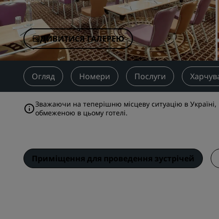
Афілійовані бренди в Китаї
ДИВИТИСЯ ГАЛЕРЕЮ
Огляд
Номери
Послуги
Харчув
Зважаючи на теперішню місцеву ситуацію в Україні, н
обмеженою в цьому готелі.
Приміщення для проведення зустрічей