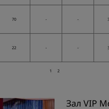
70
-
-
22
-
-
1
2
Зал VIP M