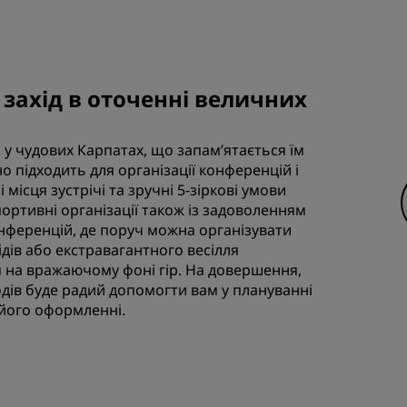
захід в оточенні величних
 у чудових Карпатах, що запам’ятається їм
но підходить для організації конференцій і
 місця зустрічі та зручні 5-зіркові умови
портивні організації також із задоволенням
онференцій, де поруч можна організувати
бідів або екстравагантного
весілля
 на вражаючому фоні гір. На довершення,
одів буде радий допомогти вам у плануванні
 його оформленні.