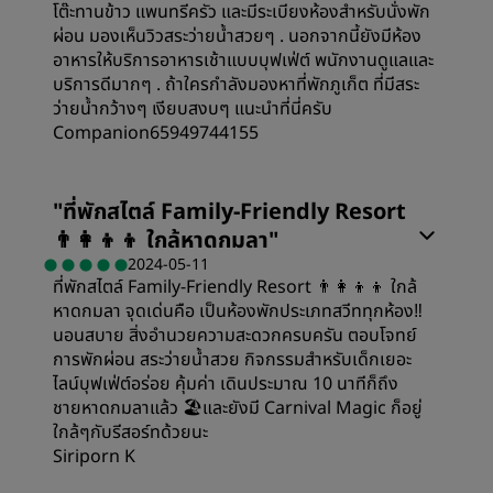
โต๊ะทานข้าว แพนทรีครัว และมีระเบียงห้องสำหรับนั่งพัก
สะอาด
ผ่อน มองเห็นวิวสระว่ายน้ำสวยๆ . นอกจากนี้ยังมีห้อง
อาหารให้บริการอาหารเช้าแบบบุฟเฟ่ต์ พนักงานดูแลและ
บริการดีมากๆ . ถ้าใครกำลังมองหาที่พักภูเก็ต ที่มีสระ
การบริการ
ว่ายน้ำกว้างๆ เงียบสงบๆ แนะนำที่นี่ครับ
Companion65949744155
"
ที่พักสไตล์ Family-Friendly Resort
👨‍👩‍👦‍👦 ใกล้หาดกมลา
"
2024-05-11
ที่พักสไตล์ Family-Friendly Resort 👨‍👩‍👦‍👦 ใกล้
หาดกมลา จุดเด่นคือ เป็นห้องพักประเภทสวีททุกห้อง‼️
นอนสบาย สิ่งอำนวยความสะดวกครบครัน ตอบโจทย์
การพักผ่อน สระว่ายน้ำสวย กิจกรรมสำหรับเด็กเยอะ
ไลน์บุฟเฟ่ต์อร่อย คุ้มค่า เดินประมาณ 10 นาทีก็ถึง
ชายหาดกมลาแล้ว 🏖และยังมี Carnival Magic ก็อยู่
ใกล้ๆกับรีสอร์ทด้วยนะ
Siriporn K