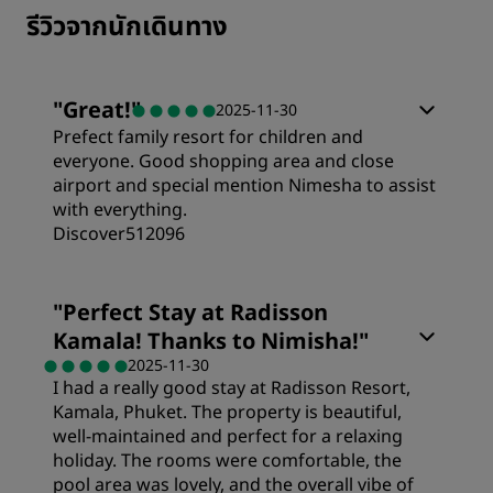
รีวิวจากนักเดินทาง
"
Great!
"
2025-11-30
Prefect family resort for children and
everyone. Good shopping area and close
airport and special mention Nimesha to assist
with everything.
Discover512096
ห้องพัก
"
Perfect Stay at Radisson
Kamala! Thanks to Nimisha!
"
ความคุ้มค่า
2025-11-30
I had a really good stay at Radisson Resort,
Kamala, Phuket. The property is beautiful,
คุณภาพในการนอน
well-maintained and perfect for a relaxing
holiday. The rooms were comfortable, the
pool area was lovely, and the overall vibe of