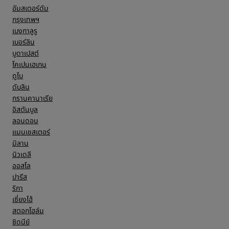
อัมสเตอร์ดัม
กรุงเทพฯ
เบงกาลูรู
เบอร์ลิน
บูดาเปสต์
โคเปนเฮเกน
ดูไบ
ดับลิน
กรานคานาเรีย
อิสตันบูล
ลอนดอน
แมนเชสเตอร์
มิลาน
นิวเดลี
ออสโล
ปารีส
ริกา
เซี่ยงไฮ้
สตอกโฮล์ม
ซิดนีย์