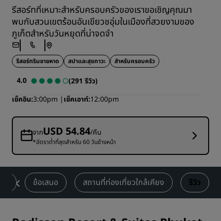
รีสอร์ทที่เหมาะสำหรับครอบครัวของเราขอเชิญคุณมา
พบกับสวนเขตร้อนอันเขียวชอุ่มในเมืองที่สวยงามของ
ภูเก็ตสำหรับวันหยุดที่น่าจดจำ
รีสอร์ทริมชายหาด
สปาและสุขภาวะ
สำหรับครอบครัว
4.0
(291 รีวิว)
เช็คอิน
3:00pm
เช็คเอาท์
12:00pm
USD 54.84
จาก
/คืน
*อัตราต่ำที่สุดสำหรับ 60 วันข้างหน้า
งาน
ข้อเสนอ
สถานที่ท่องเที่ยวใกล้เคียง
รีวิว