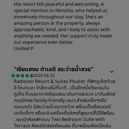
ตำแหน่งที่ตั้ง
the resort felt peaceful and welcoming. A
special mention to Nimisha, who helped us
immensely throughout our stay. She’s an
สะอาด
amazing person at the property, always
approachable, kind, and ready to assist with
anything we needed. Her support truly made
การบริการ
our experience even better.
Unified P
ห้องพัก
"
เงียบสงบ ทำเลดี สระว่ายน้ำสวย
"
2025-06-23
Radisson Resort & Suites Phuket ที่พักภูเก็ตทำเล
ความคุ้มค่า
ดี โซนกมลา ใกล้ทะเลไม่กี่นาที . เป็นอีกหนึ่งโรงแรมใน
ภูเก็ต ที่บรรยากาศเงียบสงบ เดินทางสะดวก มากับสไตล์
คุณภาพในการนอน
ทรอปิคอล family-friendly เหมาะสำหรับเด็กๆหรือ
ครอบครัว มีสระว่ายน้ำขนาดกว้าง พร้อมทั้งสไลดเดอร์
เอาใจเด็กๆ หรือจะจิบเครื่องดื่มชิลๆที่พูลบาร์ก็มีให้พร้อม
ตำแหน่งที่ตั้ง
. แนะนำห้องพักแบบ Two Bedroom Suite with
Terrace ห้องสวีทสองห้องนอน ที่มาพร้อมห้องนั่งเล่น