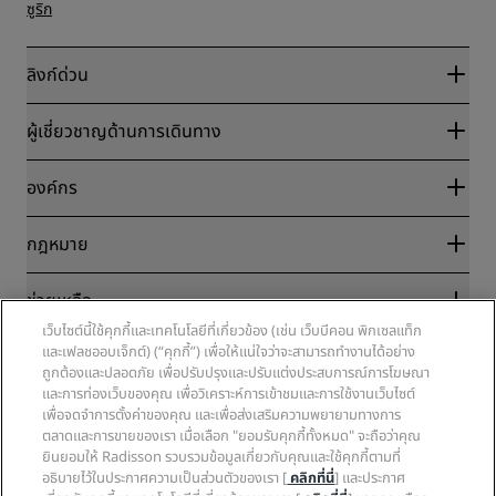
ซูริก
ลิงก์ด่วน
Radisson Rewards
ผู้เชี่ยวชาญด้านการเดินทาง
การรับประกันเรทราคาออนไลน์ที่ดีที่สุด
บล็อก
พันธมิตร
องค์กร
จุดหมายปลายทาง
ตัวแทนบริษัทท่องเที่ยว
โรงแรมใหม่และที่กำลังจะเปิด
Radisson Hotel Group
กฎหมาย
แอป Radisson Hotels
มีเดีย
โรงแรมที่ได้รับอนุมัติให้จัดกิจกรรมกีฬา
ตำแหน่งงานที่ RHG
ศูนย์ความเป็นส่วนตัว
โรงแรมที่เหมาะสำหรับครอบครัว
ช่วยเหลือ
ตำแหน่งงานที่ PPHE
ประกาศทางกฎหมาย
สุขภาพและความปลอดภัย
เว็บไซต์นี้ใช้คุกกี้และเทคโนโลยีที่เกี่ยวข้อง (เช่น เว็บบีคอน พิกเซลแท็ก
ตำแหน่งงานที่ EHL
ข้อกำหนดและเงื่อนไขของ Radisson Rewards
การแจ้งเตือนภัยผู้บริโภค
และเฟลชออบเจ็กต์) (“คุกกี้”) เพื่อให้แน่ใจว่าจะสามารถทำงานได้อย่าง
The Club by RHG
โซเชียลมีเดีย
ข้อตกลงการใช้งานเว็บไซต์
ถูกต้องและปลอดภัย เพื่อปรับปรุงและปรับแต่งประสบการณ์การโฆษณา
ติดต่อ
โอกาสในการพัฒนา
การเข้าถึงแบบดิจิทัล
และการท่องเว็บของคุณ เพื่อวิเคราะห์การเข้าชมและการใช้งานเว็บไซต์
คำถามที่พบบ่อย
ธุรกิจที่มีความรับผิดชอบ
แบรนด์ Radisson Hotels
เพื่อจดจำการตั้งค่าของคุณ และเพื่อส่งเสริมความพยายามทางการ
คำแถลงเกี่ยวกับการใช้แรงงานทาสยุคใหม่
แผนผังเว็บไซต์
การจัดซื้อจัดจ้าง
ตลาดและการขายของเรา เมื่อเลือก "ยอมรับคุกกี้ทั้งหมด" จะถือว่าคุณ
ยินยอมให้ Radisson รวบรวมข้อมูลเกี่ยวกับคุณและใช้คุกกี้ตามที่
อธิบายไว้ในประกาศความเป็นส่วนตัวของเรา [
คลิกที่นี่
] และประกาศ