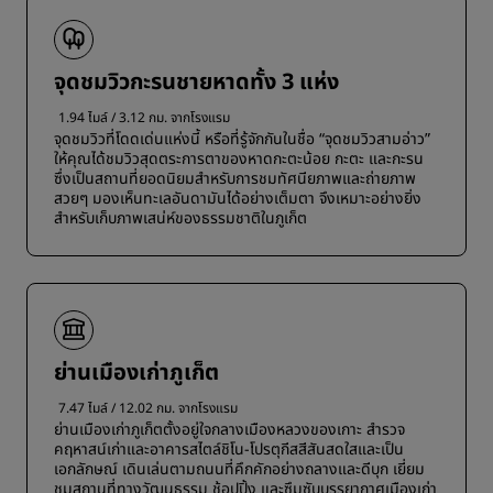
จุดชมวิวกะรนชายหาดทั้ง 3 แห่ง
1.94 ไมล์ / 3.12 กม. จากโรงแรม
จุดชมวิวที่โดดเด่นแห่งนี้ หรือที่รู้จักกันในชื่อ “จุดชมวิวสามอ่าว”
ให้คุณได้ชมวิวสุดตระการตาของหาดกะตะน้อย กะตะ และกะรน
ซึ่งเป็นสถานที่ยอดนิยมสำหรับการชมทัศนียภาพและถ่ายภาพ
สวยๆ มองเห็นทะเลอันดามันได้อย่างเต็มตา จึงเหมาะอย่างยิ่ง
สำหรับเก็บภาพเสน่ห์ของธรรมชาติในภูเก็ต
ย่านเมืองเก่าภูเก็ต
7.47 ไมล์ / 12.02 กม. จากโรงแรม
ย่านเมืองเก่าภูเก็ตตั้งอยู่ใจกลางเมืองหลวงของเกาะ สำรวจ
คฤหาสน์เก่าและอาคารสไตล์ชิโน-โปรตุกีสสีสันสดใสและเป็น
เอกลักษณ์ เดินเล่นตามถนนที่คึกคักอย่างถลางและดีบุก เยี่ยม
ชมสถานที่ทางวัฒนธรรม ช้อปปิ้ง และซึมซับบรรยากาศเมืองเก่า