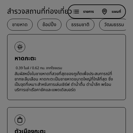
สำรวจสถานที่ท่องเที่ยว
รายการ
แผนที่
ชายหาด
ช้อปปิ้ง
ธรรมชาติ
วัฒนธรรม
หาดกะตะ
0.39 ไมล์ / 0.62 กม. จากโรงแรม
สัมผัสหนึ่งในชายหาดที่สวยที่สุดของภูเก็ตเพื่อประสบการณ์ที่
ยากจะลืมเลือน หาดกะตะเป็นชายหาดขนาดใหญ่ที่ใกล้ที่สุด ซึ่ง
เป็นจุดที่เหมาะสำหรับการเล่นเซิร์ฟ ดำน้ำตื้น ดำน้ำลึก พร้อม
บริการเช่าเรือคายัคและแพดเดิลบอร์ด
ตัวเมืองกะตะ