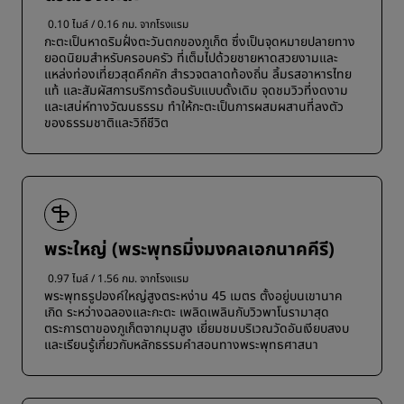
0.10 ไมล์ / 0.16 กม. จากโรงแรม
กะตะเป็นหาดริมฝั่งตะวันตกของภูเก็ต ซึ่งเป็นจุดหมายปลายทาง
ยอดนิยมสำหรับครอบครัว ที่เต็มไปด้วยชายหาดสวยงามและ
แหล่งท่องเที่ยวสุดคึกคัก สำรวจตลาดท้องถิ่น ลิ้มรสอาหารไทย
แท้ และสัมผัสการบริการต้อนรับแบบดั้งเดิม จุดชมวิวที่งดงาม
และเสน่ห์ทางวัฒนธรรม ทำให้กะตะเป็นการผสมผสานที่ลงตัว
ของธรรมชาติและวิถีชีวิต
พระใหญ่ (พระพุทธมิ่งมงคลเอกนาคคีรี)
0.97 ไมล์ / 1.56 กม. จากโรงแรม
พระพุทธรูปองค์ใหญ่สูงตระหง่าน 45 เมตร ตั้งอยู่บนเขานาค
เกิด ระหว่างฉลองและกะตะ เพลิดเพลินกับวิวพาโนรามาสุด
ตระการตาของภูเก็ตจากมุมสูง เยี่ยมชมบริเวณวัดอันเงียบสงบ
และเรียนรู้เกี่ยวกับหลักธรรมคำสอนทางพระพุทธศาสนา