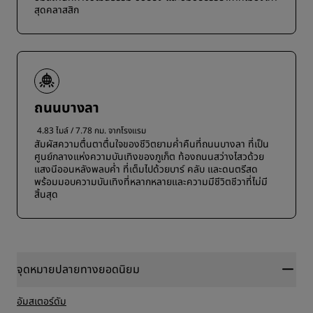
สุดคลาสสิก
ถนนบางลา
4.83 ไมล์ / 7.78 กม. จากโรงแรม
สัมผัสความตื่นตาตื่นใจของชีวิตยามค่ำคืนที่ถนนบางลา ที่เป็น
ศูนย์กลางแห่งความบันเทิงของภูเก็ต ท้องถนนสว่างไสวด้วย
แสงนีออนหลังพลบค่ำ ที่เต็มไปด้วยบาร์ คลับ และดนตรีสด
พร้อมมอบความบันเทิงที่หลากหลายและความมีชีวิตชีวาที่ไม่มี
สิ้นสุด
จุดหมายปลายทางยอดนิยม
อัมสเตอร์ดัม