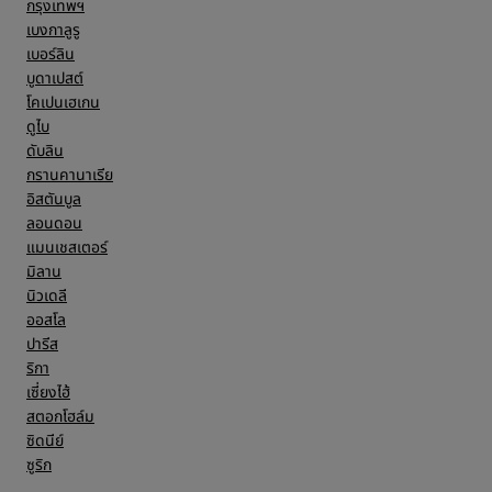
กรุงเทพฯ
เบงกาลูรู
เบอร์ลิน
บูดาเปสต์
โคเปนเฮเกน
ดูไบ
ดับลิน
กรานคานาเรีย
อิสตันบูล
ลอนดอน
แมนเชสเตอร์
มิลาน
นิวเดลี
ออสโล
ปารีส
ริกา
เซี่ยงไฮ้
สตอกโฮล์ม
ซิดนีย์
ซูริก