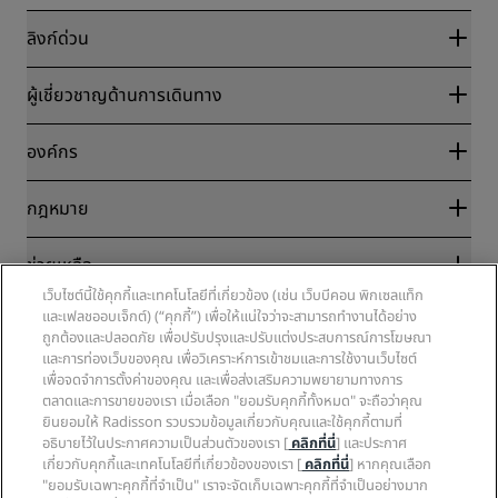
ลิงก์ด่วน
Radisson Rewards
ผู้เชี่ยวชาญด้านการเดินทาง
การรับประกันเรทราคาออนไลน์ที่ดีที่สุด
บล็อก
พันธมิตร
องค์กร
จุดหมายปลายทาง
ตัวแทนบริษัทท่องเที่ยว
โรงแรมใหม่และที่กำลังจะเปิด
Radisson Hotel Group
กฎหมาย
แอป Radisson Hotels
มีเดีย
โรงแรมที่ได้รับอนุมัติให้จัดกิจกรรมกีฬา
ตำแหน่งงานที่ RHG
ศูนย์ความเป็นส่วนตัว
โรงแรมที่เหมาะสำหรับครอบครัว
ช่วยเหลือ
ตำแหน่งงานที่ PPHE
ประกาศทางกฎหมาย
สุขภาพและความปลอดภัย
เว็บไซต์นี้ใช้คุกกี้และเทคโนโลยีที่เกี่ยวข้อง (เช่น เว็บบีคอน พิกเซลแท็ก
ตำแหน่งงานที่ EHL
ข้อกำหนดและเงื่อนไขของ Radisson Rewards
การแจ้งเตือนภัยผู้บริโภค
และเฟลชออบเจ็กต์) (“คุกกี้”) เพื่อให้แน่ใจว่าจะสามารถทำงานได้อย่าง
The Club by RHG
โซเชียลมีเดีย
ข้อตกลงการใช้งานเว็บไซต์
ถูกต้องและปลอดภัย เพื่อปรับปรุงและปรับแต่งประสบการณ์การโฆษณา
ติดต่อ
โอกาสในการพัฒนา
การเข้าถึงแบบดิจิทัล
และการท่องเว็บของคุณ เพื่อวิเคราะห์การเข้าชมและการใช้งานเว็บไซต์
คำถามที่พบบ่อย
ธุรกิจที่มีความรับผิดชอบ
แบรนด์ Radisson Hotels
เพื่อจดจำการตั้งค่าของคุณ และเพื่อส่งเสริมความพยายามทางการ
คำแถลงเกี่ยวกับการใช้แรงงานทาสยุคใหม่
แผนผังเว็บไซต์
การจัดซื้อจัดจ้าง
ตลาดและการขายของเรา เมื่อเลือก "ยอมรับคุกกี้ทั้งหมด" จะถือว่าคุณ
ยินยอมให้ Radisson รวบรวมข้อมูลเกี่ยวกับคุณและใช้คุกกี้ตามที่
อธิบายไว้ในประกาศความเป็นส่วนตัวของเรา [
คลิกที่นี่
] และประกาศ
เกี่ยวกับคุกกี้และเทคโนโลยีที่เกี่ยวข้องของเรา [
คลิกที่นี่
] หากคุณเลือก
"ยอมรับเฉพาะคุกกี้ที่จำเป็น" เราจะจัดเก็บเฉพาะคุกกี้ที่จำเป็นอย่างมาก