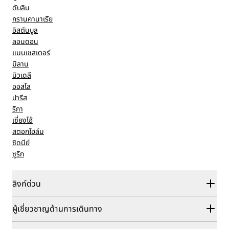
ดับลิน
กรานคานาเรีย
อิสตันบูล
ลอนดอน
แมนเชสเตอร์
มิลาน
นิวเดลี
ออสโล
ปารีส
ริกา
เซี่ยงไฮ้
สตอกโฮล์ม
ซิดนีย์
ซูริก
ลิงก์ด่วน
Radisson Rewards
ผู้เชี่ยวชาญด้านการเดินทาง
การรับประกันเรทราคาออนไลน์ที่ดีที่สุด
บล็อก