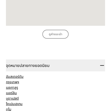
ดูคำแนะนำ
จุดหมายปลายทางยอดนิยม
อัมสเตอร์ดัม
กรุงเทพฯ
เบงกาลูรู
เบอร์ลิน
บูดาเปสต์
โคเปนเฮเกน
ดูไบ