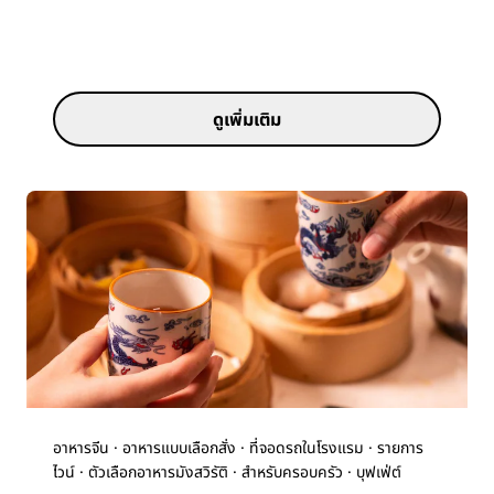
ดูเพิ่มเติม
อาหารจีน · อาหารแบบเลือกสั่ง · ที่จอดรถในโรงแรม · รายการ
ไวน์ · ตัวเลือกอาหารมังสวิรัติ · สำหรับครอบครัว · บุฟเฟ่ต์