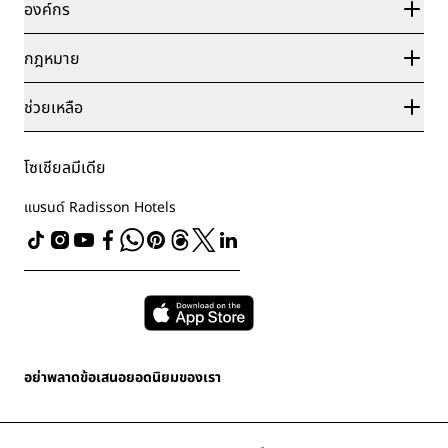
พันธมิตร
องค์กร
จุดหมายปลายทาง
ตัวแทนบริษัทท่องเที่ยว
โรงแรมใหม่และที่กำลังจะเปิด
Radisson Hotel Group
กฎหมาย
แอป Radisson Hotels
มีเดีย
โรงแรมที่ได้รับอนุมัติให้จัดกิจกรรมกีฬา
ตำแหน่งงานที่ RHG
ศูนย์ความเป็นส่วนตัว
ช่วยเหลือ
โรงแรมที่เหมาะสำหรับครอบครัว
ตำแหน่งงานที่ PPHE
ประกาศทางกฎหมาย
สุขภาพและความปลอดภัย
ตำแหน่งงานที่ EHL
ข้อกำหนดและเงื่อนไขของ Radisson Rewards
การแจ้งเตือนภัยผู้บริโภค
The Club by RHG
โซเชียลมีเดีย
ข้อตกลงการใช้งานเว็บไซต์
ติดต่อ
โอกาสในการพัฒนา
การเข้าถึงแบบดิจิทัล
คำถามที่พบบ่อย
แบรนด์ Radisson Hotels
ธุรกิจที่มีความรับผิดชอบ
คำแถลงเกี่ยวกับการใช้แรงงานทาสยุคใหม่
แผนผังเว็บไซต์
การจัดซื้อจัดจ้าง
อย่าพลาดข้อเสนอยอดนิยมของเรา