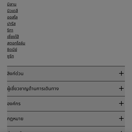
มิลาน
นิวเดลี
ออสโล
ปารีส
ริกา
เซี่ยงไฮ้
สตอกโฮล์ม
ซิดนีย์
ซูริก
ลิงก์ด่วน
Radisson Rewards
ผู้เชี่ยวชาญด้านการเดินทาง
การรับประกันเรทราคาออนไลน์ที่ดีที่สุด
บล็อก
พันธมิตร
องค์กร
จุดหมายปลายทาง
ตัวแทนบริษัทท่องเที่ยว
โรงแรมใหม่และที่กำลังจะเปิด
Radisson Hotel Group
กฎหมาย
แอป Radisson Hotels
มีเดีย
โรงแรมที่ได้รับอนุมัติให้จัดกิจกรรมกีฬา
ตำแหน่งงานที่ RHG