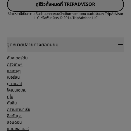
ดูรีวิวทั้งหมดที่ TRIPADVISOR
ความคุ้มค่า
รีวิวเหล่านี้เป็นความเห็นส่วนบุคคลของนักเดินทางแต่ละคน และไม่ใช่ของ TripAdvisor
LLC หรือพันธมิตร
© 2014 TripAdvisor LLC
คุณภาพในการนอน
ตำแหน่งที่ตั้ง
จุดหมายปลายทางยอดนิยม
อัมสเตอร์ดัม
สะอาด
กรุงเทพฯ
เบงกาลูรู
เบอร์ลิน
การบริการ
บูดาเปสต์
โคเปนเฮเกน
ดูไบ
ดับลิน
กรานคานาเรีย
อิสตันบูล
ลอนดอน
แมนเชสเตอร์