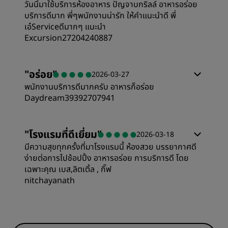
วันนี้มาใช้บริการห้องอาหาร ปัญจาบกริลล์ อาหารอร่อย
ความคุ้มค่า
บริการดีมาก พี่ๆพนักงานน่ารัก ให้คำแนะนำดี พี่
สะอาด
เอ๋Serviceดีมากๆ แนะนำ
Excursion27204240887
คุณภาพในการนอน
การบริการ
"
อร่อย
"
2026-03-27
ตำแหน่งที่ตั้ง
พนักงานบริการดีมากครับ อาหารก็อร่อย
Daydream39392707941
สะอาด
"
โรงแรมที่ดีเยี่ยม
"
2026-03-18
การบริการ
มีความสุขทุกครั้งที่มาโรงแรมนี้ ห้องสวย บรรยากาศดี
ง่ายต่อการไปช้อปปิ้ง อาหารอร่อย การบริการดี โดย
เฉพาะคุณ เบส,ลิตเติ้ล , กิ๊ฟ
nitchayanath
ห้องพัก