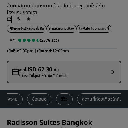
สัมผัสสถานบันเทิงยามค่ำคืนในย่านสุขุมวิทใกล้กับ
โรงแรมของเรา
ทำเลใจกลางเมือง
ไลฟ์สไตล์นอกสถานที่
การเข้าพักอย่างยั่งยืน
4.5
(2576 รีวิว)
เช็คอิน
2:00pm
เช็คเอาท์
12:00pm
USD 62.30
จาก
/คืน
*อัตราต่ำที่สุดสำหรับ 60 วันข้างหน้า
นแต่งงาน
ข้อเสนอ
รีวิว
สถานที่ท่องเที่ยวใกล้เคีย
Radisson Suites Bangkok