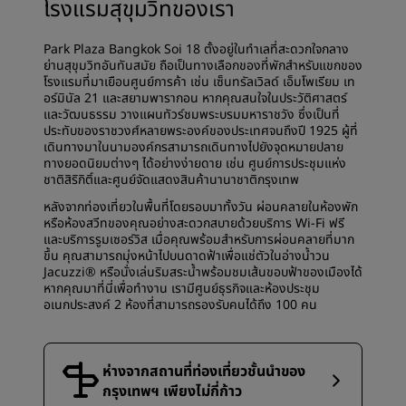
โรงแรมสุขุมวิทของเรา
Park Plaza Bangkok Soi 18 ตั้งอยู่ในทำเลที่สะดวกใจกลาง
ย่านสุขุมวิทอันทันสมัย ถือเป็นทางเลือกของที่พักสำหรับแขกของ
โรงแรมที่มาเยือนศูนย์การค้า เช่น เซ็นทรัลเวิลด์ เอ็มโพเรียม เท
อร์มินัล 21 และสยามพารากอน หากคุณสนใจในประวัติศาสตร์
และวัฒนธรรม วางแผนทัวร์ชมพระบรมมหาราชวัง ซึ่งเป็นที่
ประทับของราชวงศ์หลายพระองค์ของประเทศจนถึงปี 1925 ผู้ที่
เดินทางมาในนามองค์กรสามารถเดินทางไปยังจุดหมายปลาย
ทางยอดนิยมต่างๆ ได้อย่างง่ายดาย เช่น ศูนย์การประชุมแห่ง
ชาติสิริกิติ์และศูนย์จัดแสดงสินค้านานาชาติกรุงเทพ
หลังจากท่องเที่ยวในพื้นที่โดยรอบมาทั้งวัน ผ่อนคลายในห้องพัก
หรือห้องสวีทของคุณอย่างสะดวกสบายด้วยบริการ Wi-Fi ฟรี
และบริการรูมเซอร์วิส เมื่อคุณพร้อมสำหรับการผ่อนคลายที่มาก
ขึ้น คุณสามารถมุ่งหน้าไปบนดาดฟ้าเพื่อแช่ตัวในอ่างน้ำวน
Jacuzzi® หรือนั่งเล่นริมสระน้ำพร้อมชมเส้นขอบฟ้าของเมืองได้
หากคุณมาที่นี่เพื่อทำงาน เรามีศูนย์ธุรกิจและห้องประชุม
อเนกประสงค์ 2 ห้องที่สามารถรองรับคนได้ถึง 100 คน
ห่างจากสถานที่ท่องเที่ยวชั้นนำของ
กรุงเทพฯ เพียงไม่กี่ก้าว