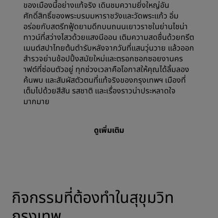
ของเมืองนี้อย่างแท้จริง เดินชมความยิ่งใหญ่อัน
ศักดิ์สิทธิ์ของพระบรมมหาราชวังและวัดพระแก้ว อิ่ม
อร่อยกับสตรีทฟู้ดยามดึกบนถนนเยาวราชในย่านไชน่า
ทาวน์ที่สว่างไสวด้วยแสงนีออน เติมความสดชื่นด้วยทรีต
เมนต์สปาไทยต้นตำรับหลังจากวันที่แสนวุ่นวาย แล้วออก
สำรวจย่านช้อปปิ้งสมัยใหม่และตรอกซอกซอยงานคร
าฟต์ที่ซ่อนตัวอยู่ ทุกช่วงเวลาคือโอกาสให้คุณได้ลิ้มลอง
ค้นพบ และสัมผัสตัวตนที่แท้จริงของกรุงเทพฯ เมืองที่
เต็มไปด้วยสีสัน รสชาติ และเรื่องราวน่าประหลาดใจ
มากมาย
ดูเพิ่มเติม
กิจกรรมที่ต้องทำในสุขุมวิท
กรุงเทพ