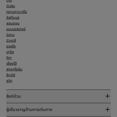
ดูไบ
ดับลิน
กรานคานาเรีย
อิสตันบูล
ลอนดอน
แมนเชสเตอร์
มิลาน
นิวเดลี
ออสโล
ปารีส
ริกา
เซี่ยงไฮ้
สตอกโฮล์ม
ซิดนีย์
ซูริก
ลิงก์ด่วน
Radisson Rewards
ผู้เชี่ยวชาญด้านการเดินทาง
การรับประกันเรทราคาออนไลน์ที่ดีที่สุด