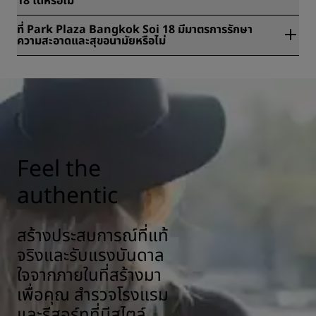
18 ได้หรือไม่
ใช่ มีบริการรับฝากสัมภาระที่ Park Plaza Bangkok Soi 18
ที่ Park Plaza Bangkok Soi 18 มีมาตรการรักษา
ความสะอาดและสุขอนามัยหรือไม่
Radisson Hotels ทุกแห่งมีมาตรการรักษาความสะอาดและสุขอนามัย
เพื่อให้มั่นใจในสุขภาพ ความปลอดภัย และการรักษาความปลอดภัยให้แขก
ของเรา เรียนรู้เพิ่มเติม:
https://www.radissonhotels.com/en-
us/social-responsibility/health-safety
Feel the
authentic
สร้างประสบการณ์ที่แท้
จริงและรับแรงบันดาล
ใจจากภายในที่สร้างมา
เพื่อคุณ สำรวจโรงแรม
และรีสอร์ทที่มีสไตล์