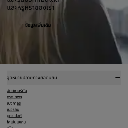
และหรูหราของเรา
ข้อมูลเพิ่มเติม
จุดหมายปลายทางยอดนิยม
อัมสเตอร์ดัม
กรุงเทพฯ
เบงกาลูรู
เบอร์ลิน
บูดาเปสต์
โคเปนเฮเกน