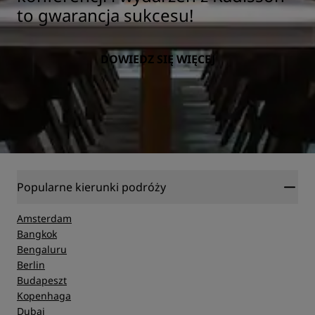
to gwarancja sukcesu!
DOWIEDZ SIĘ WIĘCEJ
Popularne kierunki podróży
Amsterdam
Bangkok
Bengaluru
Berlin
Budapeszt
Kopenhaga
Dubaj