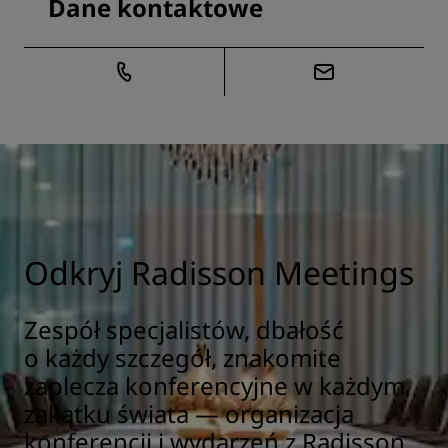
Dane kontaktowe
Odkryj Radisson Meetings
Zespół specjalistów, dbałość
o każdy szczegół, znakomite
zaplecza konferencyjne w każdym
zakątku świata — organizacja
konferencji i wydarzeń z Radisson