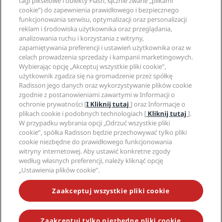
Blog
tagi pikselowe i obiekty Flash, łącznie zwane „plikami
Partnerzy
Witryna korporacyjna
cookie”) do zapewnienia prawidłowego i bezpiecznego
Cele podróży
Agencje turystyczne
funkcjonowania serwisu, optymalizacji oraz personalizacji
Nowe i zapowiadane hotele
Radisson Hotel Group
Informacje prawne
reklam i środowiska użytkownika oraz przeglądania,
Aplikacja Radisson Hotels
Media
analizowania ruchu i korzystania z witryny,
Hotele z certyfikatem Sports Approved
zapamiętywania preferencji i ustawień użytkownika oraz w
Kariery w RHG
Centrum prywatności
Pomoc
Hotele przyjazne dla rodzin
celach prowadzenia sprzedaży i kampanii marketingowych.
Kariery w PPHE
Informacje prawne
Zdrowie i bezpieczeństwo
Wybierając opcję „Akceptuj wszystkie pliki cookie”,
Kariera EHL
Regulamin Radisson Rewards
Ostrzeżenia dla klientów
użytkownik zgadza się na gromadzenie przez spółkę
The Club by RHG
Media społecznościowe
Umowa dotycząca korzystania z witryny
Radisson jego danych oraz wykorzystywanie plików cookie
Kontakt
Współpraca
zgodnie z postanowieniami zawartymi w Informacji o
Dostępność cyfrowa
Najczęściej zadawane pytania
Marki Radisson Hotels
Odpowiedzialny biznes
ochronie prywatności [
I Kliknij tutaj
] oraz Informacje o
Oświadczenie dotyczące współczesnego niewolnictwa
Mapa witryny
plikach cookie i podobnych technologiach [
Kliknij tutaj
].
Zaopatrzenie
W przypadku wybrania opcji „Odrzuć wszystkie pliki
cookie”, spółka Radisson będzie przechowywać tylko pliki
cookie niezbędne do prawidłowego funkcjonowania
witryny internetowej. Aby ustawić konkretne zgody
według własnych preferencji, należy kliknąć opcję
„Ustawienia plików cookie”.
NIE PRZEGAP NAJCIEKAWSZYCH OFERT
Zaakceptuj wszystkie pliki cookie
Zaakceptuj tylko niezbędne pliki cookie