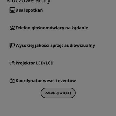
8
sal spotkań
Telefon głośnomówiący na żądanie
Wysokiej jakości sprzęt audiowizualny
Projektor LED/LCD
Koordynator wesel i eventów
ZAŁADUJ WIĘCEJ