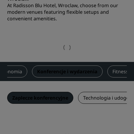
At Radisson Blu Hotel, Wroclaw, choose from our
modern venues featuring flexible setups and
convenient amenities.
stronomia
Konferencje i wydarzenia
Fitness i
Zaplecze konferencyjne
Technologia i udogodn