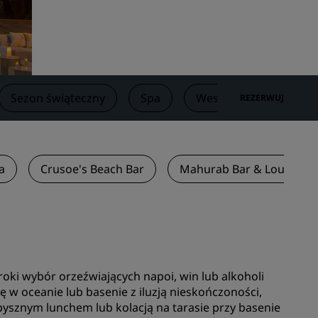
Lokale na wesele
Zrównoważone pobyty
darzeń
Pobyty drużyn sportowych
Podróżnik biznesowy
Sezon świąteczny
Spa
Wesela
Oferty
REZERWUJ
Hotele w centrum miasta
Zapraszamy na nasz blog
Radisson Rewards
a
Crusoe's Beach Bar
Mahurab Bar & Lounge
Odkryj program Radisson
Rewards
Korzyści
Jak wykorzystać punkty
Jak zdobywać punkty
eroki wybór orzeźwiających napoi, win lub alkoholi
w oceanie lub basenie z iluzją nieskończoności,
Bookers and Planners
 pysznym lunchem lub kolacją na tarasie przy basenie