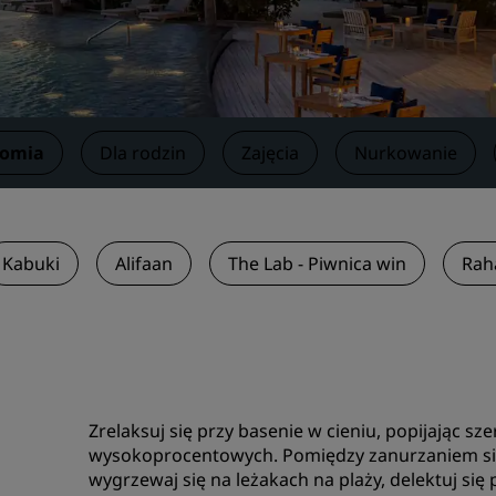
Zarezerwuj miejsce
Poprosić o wycenę
Miejsca na organizację wy
Rozwiązania branżowe
nomia
Dla rodzin
Zajęcia
Nurkowanie
Szukaj lotów
Szukaj lotów
Kabuki
Alifaan
The Lab - Piwnica win
Rah
Gastronomia
Wyszukiwanie restauracji
Usługi cyfrowe
Zrelaksuj się przy basenie w cieniu, popijając sz
Aplikacja Radisson Hotels
wysokoprocentowych. Pomiędzy zanurzaniem się 
wygrzewaj się na leżakach na plaży, delektuj się