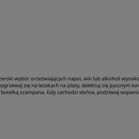
c szeroki wybór orzeźwiających napoi, win lub alkoholi wy
wygrzewaj się na leżakach na plaży, delektuj się pysznym lu
ą butelką szampana. Gdy zachodzi słońce, podziwiaj wspani