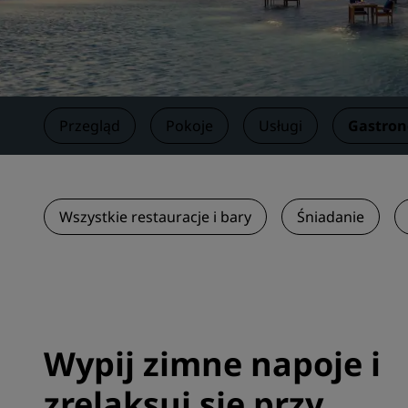
Marki stowarzyszone w Chinach
Przegląd
Pokoje
Usługi
Gastro
Wszystkie restauracje i bary
Śniadanie
Wypij zimne napoje i
zrelaksuj się przy