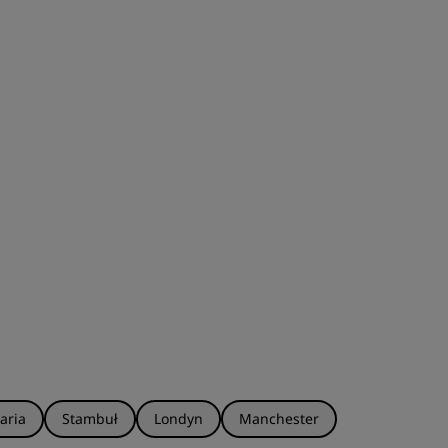
aria
Stambuł
Londyn
Manchester