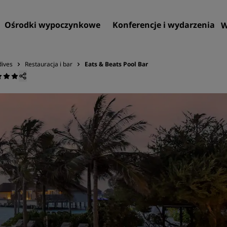
Ośrodki wypoczynkowe
Konferencje i wydarzenia
W
dives
Restauracja i bar
Eats & Beats Pool Bar
Znajdź hotel
Cele podróży
Ośrodki wypoczynkowe
Apartamenty z obsługą
Hotele lotniskowe
Nowe i powstające hotele
Konferencje i wydarzenia
Przedstawiamy ofertę Rad
Meetings