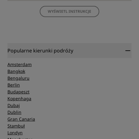
WYŚWIETL INSTRUKCJE
Popularne kierunki podróży
Amsterdam
Bangkok
Bengaluru
Berlin
Budapeszt
Kopenhaga
Dubaj
Dublin
Gran Canaria
Stambuł
Londyn