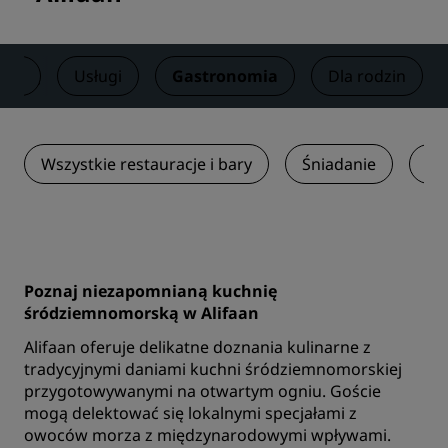
oje
Usługi
Gastronomia
Dla rodzin
Wszystkie restauracje i bary
Śniadanie
Ka
Poznaj niezapomnianą kuchnię
śródziemnomorską w Alifaan
Alifaan oferuje delikatne doznania kulinarne z
tradycyjnymi daniami kuchni śródziemnomorskiej
przygotowywanymi na otwartym ogniu. Goście
mogą delektować się lokalnymi specjałami z
owoców morza z międzynarodowymi wpływami.