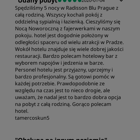
"
Udany pobyt
"
2020-01-04
Spędziliśmy 5 nocy w Radisson Blu Prague z
Jakość noclegu
całą rodziną. Wszyscy kochali pokój z
oddzielną sypialnią i łazienką. Cieszyliśmy się
Nocą Noworoczną z fajerwerkami w naszym
Obsługa
pokoju. hotel jest dogodnie położony w
odległości spaceru od wielu atrakcji w Pradze.
Wokół hotelu znajduje się wiele dobrej jakości
restauracji. Bardzo polecam hotelowy bar z
wyborem napojów i jedzenia w barze.
Personel hotelu jest przyjazny, uprzejmy i
bardzo profesjonalny. Są gotowi pomóc w
każdej potrzebie. Prawdopodobnie ze
względu na czas jest to nieco drogie, ale
uważam, że nadal jest to bardzo dobra opcja
na pobyt z całą rodziną. Gorąco polecam
hotel.
tamercoskun5
Pokoje