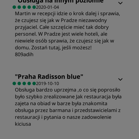
"
Obsługa na innym poziomie
"
2020-01-04
Martin w recepcji idzie o krok dalej i sprawia,
Wartość
że czujesz się jak w Pradze niezawodny
przyjaciel. Całe szczęście mieć tak dobry
Jakość noclegu
personel. W Pradze jest wiele hoteli, ale
niewiele osób sprawia, że czujesz się jak w
domu. Zostań tutaj, jeśli możesz!
Lokalizacja
809adih
Czystość
"
Praha Radisson blue
"
2019-10-10
Obsługa bardzo uprzejma ,o co się poprosiło
Obsługa
było szybko zrealizowane Jak restauracja była
zajeta na obiad w barze była znakomita
obsługa przez barmana i przedstawicielami z
restauracji i pytania o nasze zadowolenie
kiciusa