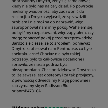
poprosiliśmy Dmytro, żeby się zameldował,
kiedy nie było nas na cały dzień. Po powrocie
mieliśmy wiadomość, aby zadzwonić do
recepcji, a Dmytro wyjaśnił, że sprawdzili
problem i nie można go naprawić, więc
zaproponował nam inny pokój. Wahałem się,
bo byliśmy rozpakowani, więc zapytałem, czy
mogę zobaczyć pokój przed przeprowadzką.
Bardzo się cieszę, że to zrobiłem, ponieważ
Dmytro zaoferował nam Penthouse, co było
spektakularne! Chociaż nie było takiej
potrzeby, było to całkowicie docenione i
sprawiło, że nasza podróż była
niezapomniana. Chcę podziękować Dmytro za
to, że zawsze jest dostępny i za tak przyjazny.
Z pewnością odwiedzimy Pragę ponownie i
zatrzymamy się w Radisson Blu!
brianmB4731CA
Wartość