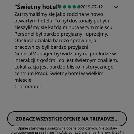
Pokoje
"
Świetny hotel
"
2019-07-12
Zatrzymaliśmy się jako rodzina w nowo
Wartość
otwartym hotelu. To był doskonały pobyt i
cieszyliśmy się każdą minutą w tym miejscu.
Personel był bardzo przyjazny i uprzejmy.
Jakość noclegu
Obsługa działała bardzo sprawnie, a
pracownicy byli bardzo przyjaźni
GeneralManager był widziany na podłodze w
Lokalizacja
interakcji z gośćmi, co jest świetnym znakiem.
Lokalizacja jest bardzo blisko historycznego
centrum Pragi. Świetny hotel w wielkim
Czystość
mieście.
Crocomobil
Obsługa
ZOBACZ WSZYSTKIE OPINIE NA TRIPADVISO
R
Opinie stanowią subiektywną ocenę podróżnych. Nie zostały
przygotowane przez firmę TripAdvisor LLC ani jej partnerów.
© 2014