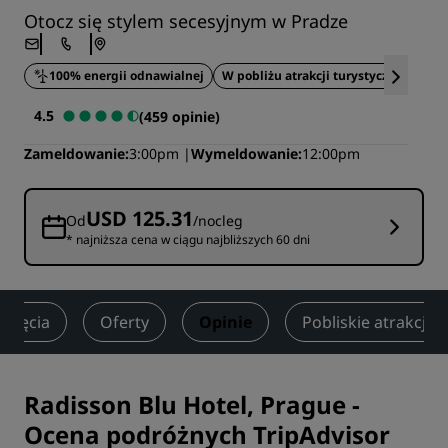
Otocz się stylem secesyjnym w Pradze
100% energii odnawialnej
W pobliżu atrakcji turystycznych
Z
4.5
(459 opinie)
Zameldowanie
3:00pm
Wymeldowanie
12:00pm
USD 125.31
Od
/nocleg
* najniższa cena w ciągu najbliższych 60 dni
Zajęcia
Oferty
Opinie
Pobliskie atrakcje
Radisson Blu Hotel, Prague
-
Ocena podróżnych TripAdvisor