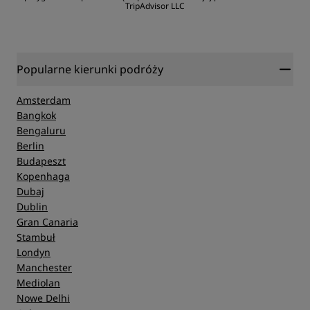
TripAdvisor LLC
Popularne kierunki podróży
Amsterdam
Bangkok
Bengaluru
Berlin
Budapeszt
Kopenhaga
Dubaj
Dublin
Gran Canaria
Stambuł
Londyn
Manchester
Mediolan
Nowe Delhi