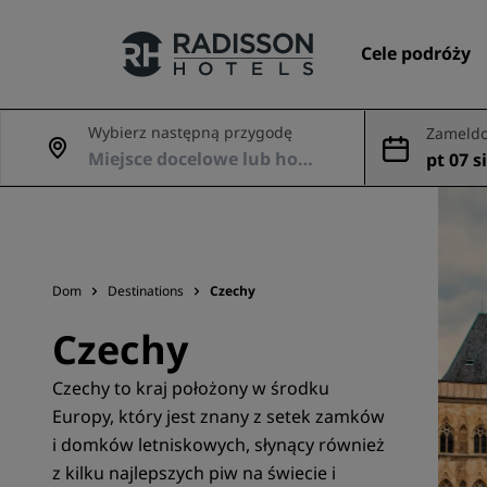
Cele podróży
Wybierz następną przygodę
Zameldo
dowani
pt 07 si
Nasze marki
Marki Radisson Hotels
Dom
Destinations
Czechy
Czechy
Czechy to kraj położony w środku
Europy, który jest znany z setek zamków
i domków letniskowych, słynący również
z kilku najlepszych piw na świecie i