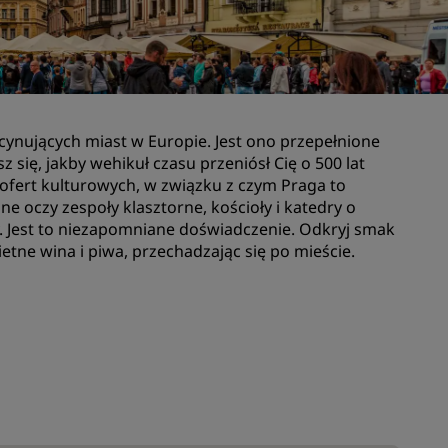
Lokale na wesele
Zrównoważone pobyty
darzeń
Pobyty drużyn sportowych
Podróżnik biznesowy
scynujących miast w Europie. Jest ono przepełnione
Hotele w centrum miasta
 się, jakby wehikuł czasu przeniósł Cię o 500 lat
Zapraszamy na nasz blog
ofert kulturowych, w związku z czym Praga to
 oczy zespoły klasztorne, kościoły i katedry o
y. Jest to niezapomniane doświadczenie. Odkryj smak
Radisson Rewards
ietne wina i piwa, przechadzając się po mieście.
Odkryj program Radisson
Rewards
Korzyści
Jak wykorzystać punkty
Jak zdobywać punkty
Bookers and Planners