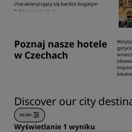
charakteryzujący się bardzo bogatym
folklorem i tradycją.
Marki stowarzyszone w Chinach
Poznaj nasze hotele
Wizyta
gotyck
w Czechach
wstecz
obowią
imponu
lokaln
Discover our city destin
FILTRY
Wyświetlanie 1 wyniku