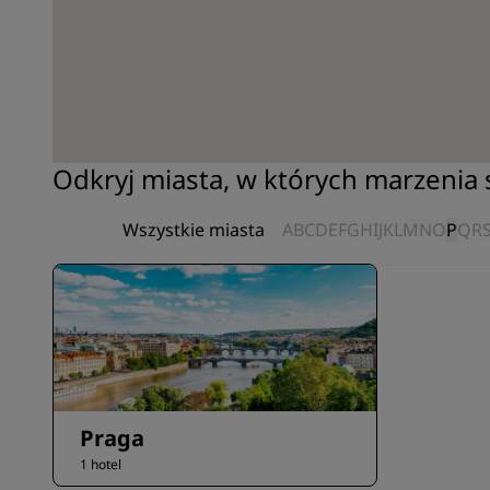
Odkryj miasta, w których marzenia s
Wszystkie miasta
A
B
C
D
E
F
G
H
I
J
K
L
M
N
O
P
Q
R
Praga
1 hotel