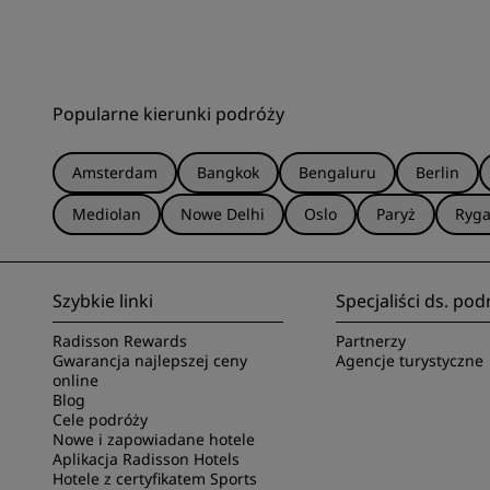
Popularne kierunki podróży
Amsterdam
Bangkok
Bengaluru
Berlin
Mediolan
Nowe Delhi
Oslo
Paryż
Ryg
Szybkie linki
Specjaliści ds. pod
Radisson Rewards
Partnerzy
Gwarancja najlepszej ceny
Agencje turystyczne
online
Blog
Cele podróży
Nowe i zapowiadane hotele
Aplikacja Radisson Hotels
Hotele z certyfikatem Sports