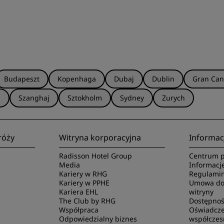
Budapeszt
Kopenhaga
Dubaj
Dublin
Gran Can
a
Szanghaj
Sztokholm
Sydney
Zurych
róży
Witryna korporacyjna
Informac
Radisson Hotel Group
Centrum p
Media
Informacj
Kariery w RHG
Regulamin
Kariery w PPHE
Umowa dot
Kariera EHL
witryny
The Club by RHG
Dostępnoś
Współpraca
Oświadcze
Odpowiedzialny biznes
współczes