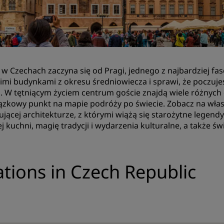
Zarezerwuj miejsce
Poprosić o wycenę
Miejsca na organizację wy
Rozwiązania branżowe
 w Czechach zaczyna się od Pragi, jednego z najbardziej fa
imi budynkami z okresu średniowiecza i sprawi, że poczujesz
Szukaj lotów
. W tętniącym życiem centrum goście znajdą wiele różnych 
zkowy punkt na mapie podróży po świecie. Zobacz na własne
Szukaj lotów
jącej architekturze, z którymi wiążą się starożytne legend
ej kuchni, magię tradycji i wydarzenia kulturalne, a także św
Gastronomia
Wyszukiwanie restauracji
ations in Czech Republic
Usługi cyfrowe
Aplikacja Radisson Hotels