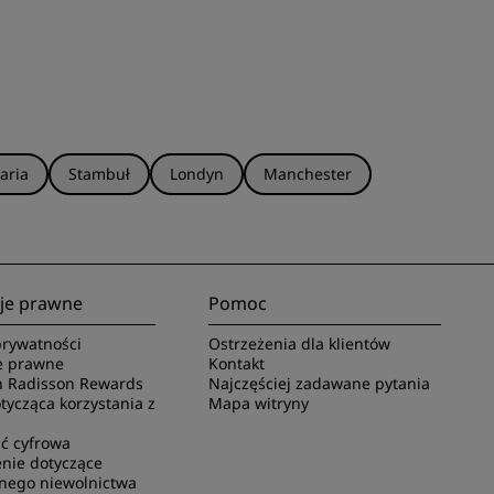
aria
Stambuł
Londyn
Manchester
je prawne
Pomoc
rywatności
Ostrzeżenia dla klientów
e prawne
Kontakt
 Radisson Rewards
Najczęściej zadawane pytania
ycząca korzystania z
Mapa witryny
ć cyfrowa
nie dotyczące
nego niewolnictwa