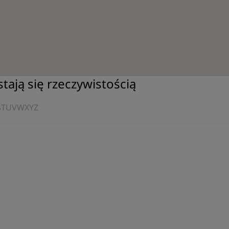
tają się rzeczywistością
S
T
U
V
W
X
Y
Z