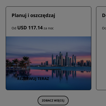
Planuj i oszczędzaj
D
USD 117.14
Od
za noc
O
REZERWUJ TERAZ
ZOBACZ WIĘCEJ