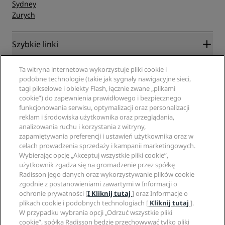
Sydney
Zurych
Szybkie linki
Radisson Rewards
Specjaliści ds. podróży
Ta witryna internetowa wykorzystuje pliki cookie i
Gwarancja najlepszej ceny online
podobne technologie (takie jak sygnały nawigacyjne sieci,
tagi pikselowe i obiekty Flash, łącznie zwane „plikami
Blog
Partnerzy
Witryna korporacyjna
cookie”) do zapewnienia prawidłowego i bezpiecznego
Cele podróży
Agencje turystyczne
funkcjonowania serwisu, optymalizacji oraz personalizacji
Nowe i zapowiadane hotele
Radisson Hotel Group
reklam i środowiska użytkownika oraz przeglądania,
Informacje prawne
Aplikacja Radisson Hotels
analizowania ruchu i korzystania z witryny,
Media
Hotele z certyfikatem Sports Approved
zapamiętywania preferencji i ustawień użytkownika oraz w
Kariery w RHG
Centrum prywatności
Pomoc
Hotele przyjazne dla rodzin
celach prowadzenia sprzedaży i kampanii marketingowych.
Kariery w PPHE
Informacje prawne
Zdrowie i bezpieczeństwo
Wybierając opcję „Akceptuj wszystkie pliki cookie”,
Kariera EHL
Regulamin Radisson Rewards
użytkownik zgadza się na gromadzenie przez spółkę
Ostrzeżenia dla klientów
The Club by RHG
Media społecznościowe
Umowa dotycząca korzystania z witryny
Radisson jego danych oraz wykorzystywanie plików cookie
Kontakt
Współpraca
zgodnie z postanowieniami zawartymi w Informacji o
Dostępność cyfrowa
Najczęściej zadawane pytania
Marki Radisson Hotels
Odpowiedzialny biznes
ochronie prywatności [
I Kliknij tutaj
] oraz Informacje o
Oświadczenie dotyczące współczesnego niewolnictwa
Mapa witryny
plikach cookie i podobnych technologiach [
Kliknij tutaj
].
Zaopatrzenie
W przypadku wybrania opcji „Odrzuć wszystkie pliki
cookie”, spółka Radisson będzie przechowywać tylko pliki