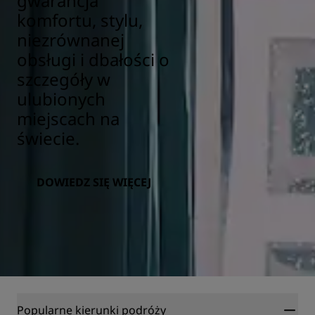
gwarancja
komfortu, stylu,
niezrównanej
obsługi i dbałości o
szczegóły w
ulubionych
miejscach na
świecie.
DOWIEDZ SIĘ WIĘCEJ
Popularne kierunki podróży