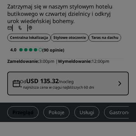
Zatrzymaj się w naszym stylowym hotelu
butikowego w czwartej dzielnicy i odkryj
urok wiedeńskiej bohemy.
Centralna lokalizacja
Stylowe otoczenie
Taras na dachu
4.0
(90 opinie)
Zameldowanie
3:00pm
Wymeldowanie
12:00pm
USD 135.32
Od
/nocleg
* najniższa cena w ciągu najbliższych 60 dni
Przegląd
Pokoje
Usługi
Gastronom