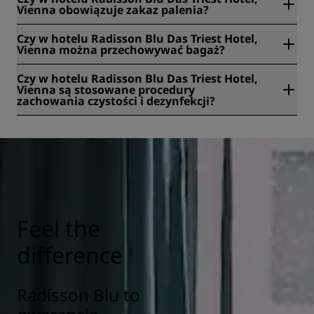
Wiedner Hauptstrasse 12, Wiedeń, Austria.
Vienna obowiązuje zakaz palenia?
Tak, w hotelu Radisson Blu Das Triest Hotel, Vienna
Czy w hotelu Radisson Blu Das Triest Hotel,
obowiązuje zakaz palenia.
Vienna można przechowywać bagaż?
Tak, hotel Radisson Blu Das Triest Hotel, Vienna ma
Czy w hotelu Radisson Blu Das Triest Hotel,
przechowalnię bagażu.
Vienna są stosowane procedury
zachowania czystości i dezynfekcji?
Tak. We wszystkich Radisson Hotels zostały wprowadzone
specjalne procedury czystości i dezynfekcji w celu
zapewnienia zdrowia, bezpieczeństwa i ochrony gości.
Więcej informacji jest dostępne tutaj:
https://www.radissonhotels.com/en-us/social-
responsibility/health-safety
Feel the
difference
Radisson Blu to