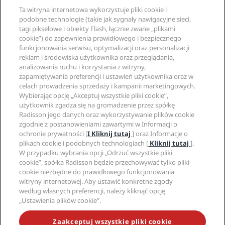
Radisson Rewards
Specjaliści ds. podróży
Ta witryna internetowa wykorzystuje pliki cookie i
Gwarancja najlepszej ceny online
podobne technologie (takie jak sygnały nawigacyjne sieci,
Blog
tagi pikselowe i obiekty Flash, łącznie zwane „plikami
Partnerzy
Witryna korporacyjna
cookie”) do zapewnienia prawidłowego i bezpiecznego
Cele podróży
Agencje turystyczne
funkcjonowania serwisu, optymalizacji oraz personalizacji
Nowe i zapowiadane hotele
Radisson Hotel Group
Informacje prawne
reklam i środowiska użytkownika oraz przeglądania,
Aplikacja Radisson Hotels
Media
analizowania ruchu i korzystania z witryny,
Hotele z certyfikatem Sports Approved
zapamiętywania preferencji i ustawień użytkownika oraz w
Kariery w RHG
Centrum prywatności
Pomoc
Hotele przyjazne dla rodzin
celach prowadzenia sprzedaży i kampanii marketingowych.
Kariery w PPHE
Informacje prawne
Zdrowie i bezpieczeństwo
Wybierając opcję „Akceptuj wszystkie pliki cookie”,
Kariera EHL
Regulamin Radisson Rewards
Ostrzeżenia dla klientów
użytkownik zgadza się na gromadzenie przez spółkę
The Club by RHG
Media społecznościowe
Umowa dotycząca korzystania z witryny
Radisson jego danych oraz wykorzystywanie plików cookie
Kontakt
Współpraca
zgodnie z postanowieniami zawartymi w Informacji o
Dostępność cyfrowa
Najczęściej zadawane pytania
Marki Radisson Hotels
Odpowiedzialny biznes
ochronie prywatności [
I Kliknij tutaj
] oraz Informacje o
Oświadczenie dotyczące współczesnego niewolnictwa
Mapa witryny
plikach cookie i podobnych technologiach [
Kliknij tutaj
].
Zaopatrzenie
W przypadku wybrania opcji „Odrzuć wszystkie pliki
cookie”, spółka Radisson będzie przechowywać tylko pliki
cookie niezbędne do prawidłowego funkcjonowania
witryny internetowej. Aby ustawić konkretne zgody
według własnych preferencji, należy kliknąć opcję
„Ustawienia plików cookie”.
NIE PRZEGAP NAJCIEKAWSZYCH OFERT
Zaakceptuj wszystkie pliki cookie