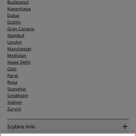
Budapeszt
Kopenhaga
Dubaj
Dublin
Gran Canaria
Stambuł
Londyn
Manchester
Mediolan
Nowe Delhi
Oslo
Paryż
Ryga
Szanghaj
Sztokholm
Sydney
Zurych
Szybkie linki