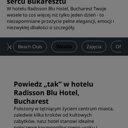
sercu Bukaresztu
W hotelu Radisson Blu Hotel, Bucharest Twoje
wesele to coś więcej niż tylko jeden dzień - to
niezapomniane przeżycie pełne elegancji, emocji i
niezwykłej dbałości o szczegóły.
ss
Beach Club
Wesela
Zajęcia
Ofert
Powiedz „tak” w hotelu
Radisson Blu Hotel,
Bucharest
Położony w tętniącym życiem centrum miasta,
zaledwie kilka kroków od kultowych
zabytków, nasz hotel stanowi idealne
połączenie kosmopolitycznego uroku i