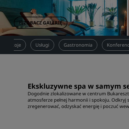
Marki stowarzyszone w Chinach
ZOBACZ GALERIĘ
Pokoje
Usługi
Gastronomia
Konferenc
Ekskluzywne spa w samym se
Dogodnie zlokalizowane w centrum Bukaresztu 
atmosferze pełnej harmonii i spokoju. Odkryj
zregenerować, odzyskać energię i poczuć w