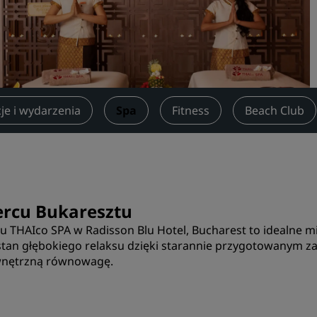
Zarezerwuj miejsce
Poprosić o wycenę
Miejsca na organizację wy
Rozwiązania branżowe
je i wydarzenia
Spa
Fitness
Beach Club
Szukaj lotów
Szukaj lotów
Gastronomia
rcu Bukaresztu
Wyszukiwanie restauracji
THAIco SPA w Radisson Blu Hotel, Bucharest to idealne mie
 stan głębokiego relaksu dzięki starannie przygotowanym z
Usługi cyfrowe
ewnętrzną równowagę.
Aplikacja Radisson Hotels