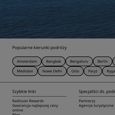
Popularne kierunki podróży
Amsterdam
Bangkok
Bengaluru
Berlin
Mediolan
Nowe Delhi
Oslo
Paryż
Ryg
Szybkie linki
Specjaliści ds. pod
Radisson Rewards
Partnerzy
Gwarancja najlepszej ceny
Agencje turystyczne
online
Blog