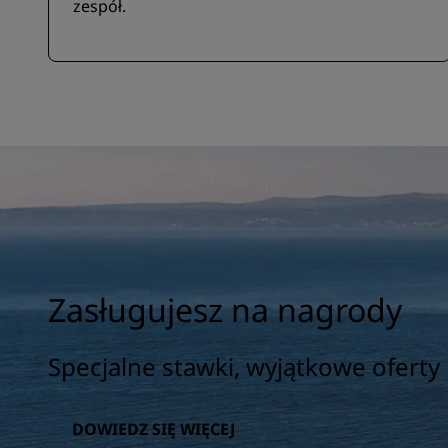
zespół.
Zasługujesz na nagrody
Specjalne stawki, wyjątkowe oferty i
DOWIEDZ SIĘ WIĘCEJ