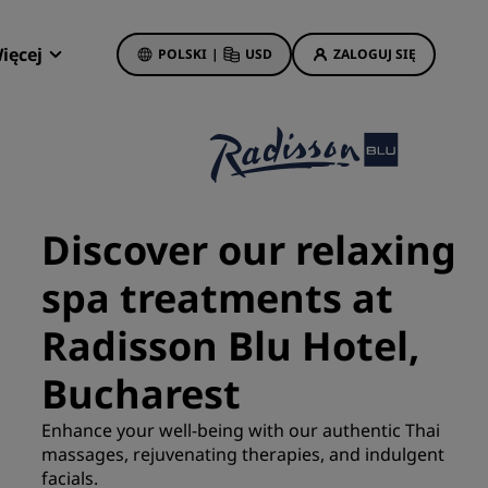
ięcej
POLSKI
|
USD
ZALOGUJ SIĘ
Oferty
Radisson Rewards
Moje rezerwacje
Oferty hotelowe
Odkryj nasze oferty
Discover our relaxing
Dobre pierwsze wrażenie
spa treatments at
Deals of the Day
Zarezerwuj z wyprzedzeniem
Radisson Blu Hotel,
Zobacz nasze pakiety
Bucharest
Pomysły na podróż
Enhance your well-being with our authentic Thai
isson
massages, rejuvenating therapies, and indulgent
Hotele przyjazne dla rodzin
facials.
Rad Pets