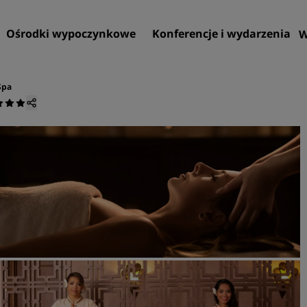
Ośrodki wypoczynkowe
Konferencje i wydarzenia
W
Spa
Znajdź hotel
Cele podróży
Ośrodki wypoczynkowe
Apartamenty z obsługą
Hotele lotniskowe
Nowe i powstające hotele
Konferencje i wydarzenia
Przedstawiamy ofertę Rad
Meetings