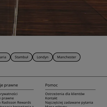
aria
Stambuł
Londyn
Manchester
je prawne
Pomoc
rywatności
Ostrzeżenia dla klientów
e prawne
Kontakt
 Radisson Rewards
Najczęściej zadawane pytania
ycząca korzystania z
Mapa witryny