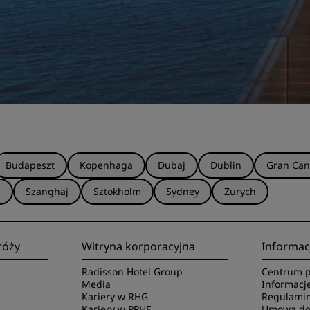
Budapeszt
Kopenhaga
Dubaj
Dublin
Gran Can
a
Szanghaj
Sztokholm
Sydney
Zurych
róży
Witryna korporacyjna
Informac
Radisson Hotel Group
Centrum p
Media
Informacj
Kariery w RHG
Regulamin
Kariery w PPHE
Umowa dot