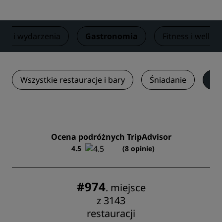
cje i wydarzenia
Gastronomia
Fitness i wellne
Wszystkie restauracje i bary
Śniadanie
Vi
Ocena podróżnych TripAdvisor
4.5
(8 opinie)
#974
. miejsce
z 3143
restauracji