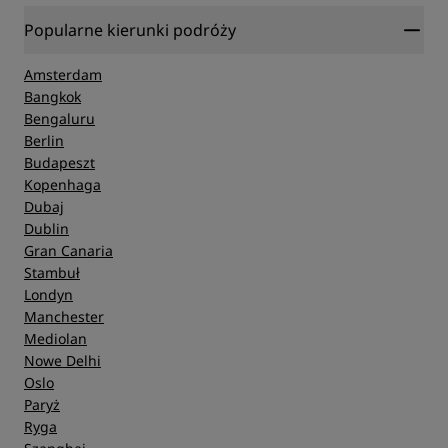
Popularne kierunki podróży
Amsterdam
Bangkok
Bengaluru
Berlin
Budapeszt
Kopenhaga
Dubaj
Dublin
Gran Canaria
Stambuł
Londyn
Manchester
Mediolan
Nowe Delhi
Oslo
Paryż
Ryga