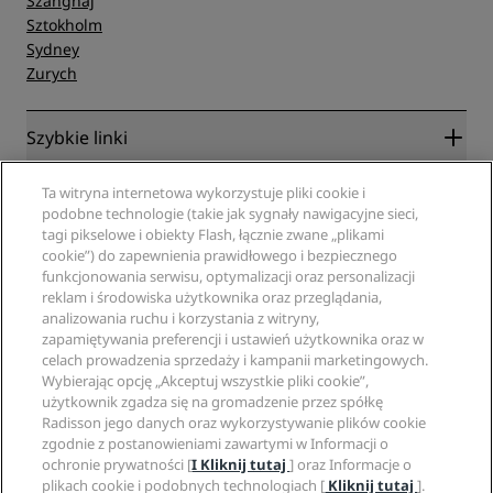
Szanghaj
Sztokholm
Sydney
Zurych
Szybkie linki
Radisson Rewards
Specjaliści ds. podróży
Ta witryna internetowa wykorzystuje pliki cookie i
Gwarancja najlepszej ceny online
podobne technologie (takie jak sygnały nawigacyjne sieci,
Blog
tagi pikselowe i obiekty Flash, łącznie zwane „plikami
Partnerzy
Witryna korporacyjna
cookie”) do zapewnienia prawidłowego i bezpiecznego
Cele podróży
Agencje turystyczne
funkcjonowania serwisu, optymalizacji oraz personalizacji
Nowe i zapowiadane hotele
Radisson Hotel Group
Informacje prawne
reklam i środowiska użytkownika oraz przeglądania,
Aplikacja Radisson Hotels
Media
analizowania ruchu i korzystania z witryny,
Hotele z certyfikatem Sports Approved
zapamiętywania preferencji i ustawień użytkownika oraz w
Kariery w RHG
Centrum prywatności
Pomoc
Hotele przyjazne dla rodzin
celach prowadzenia sprzedaży i kampanii marketingowych.
Kariery w PPHE
Informacje prawne
Zdrowie i bezpieczeństwo
Wybierając opcję „Akceptuj wszystkie pliki cookie”,
Kariera EHL
Regulamin Radisson Rewards
Ostrzeżenia dla klientów
użytkownik zgadza się na gromadzenie przez spółkę
The Club by RHG
Media społecznościowe
Umowa dotycząca korzystania z witryny
Radisson jego danych oraz wykorzystywanie plików cookie
Kontakt
Współpraca
zgodnie z postanowieniami zawartymi w Informacji o
Dostępność cyfrowa
Najczęściej zadawane pytania
Marki Radisson Hotels
Odpowiedzialny biznes
ochronie prywatności [
I Kliknij tutaj
] oraz Informacje o
Oświadczenie dotyczące współczesnego niewolnictwa
Mapa witryny
plikach cookie i podobnych technologiach [
Kliknij tutaj
].
Zaopatrzenie