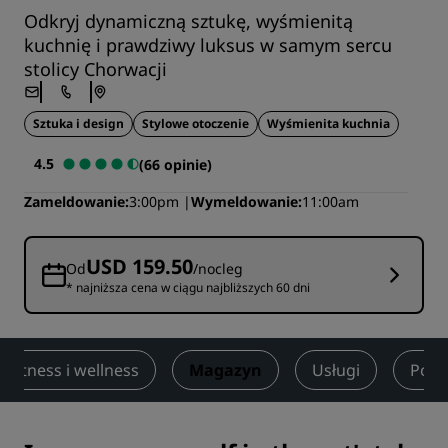
Odkryj dynamiczną sztukę, wyśmienitą
kuchnię i prawdziwy luksus w samym sercu
stolicy Chorwacji
Sztuka i design
Stylowe otoczenie
Wyśmienita kuchnia
4.5
(66 opinie)
Zameldowanie
3:00pm
Wymeldowanie
11:00am
USD 159.50
Od
/nocleg
* najniższa cena w ciągu najbliższych 60 dni
Fitness i wellness
Magazyn
Usługi
Pobli