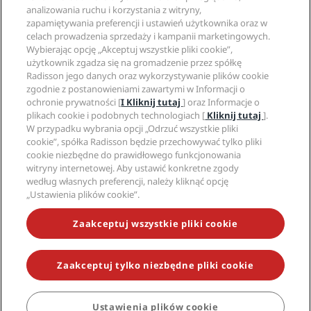
Aplikacja Radisson Hotels
analizowania ruchu i korzystania z witryny,
Media
Hotele z certyfikatem Sports Approved
zapamiętywania preferencji i ustawień użytkownika oraz w
Kariery w RHG
Centrum prywatności
Pomoc
Hotele przyjazne dla rodzin
celach prowadzenia sprzedaży i kampanii marketingowych.
Kariery w PPHE
Informacje prawne
Zdrowie i bezpieczeństwo
Wybierając opcję „Akceptuj wszystkie pliki cookie”,
Kariera EHL
Regulamin Radisson Rewards
użytkownik zgadza się na gromadzenie przez spółkę
Ostrzeżenia dla klientów
The Club by RHG
Media społecznościowe
Umowa dotycząca korzystania z witryny
Radisson jego danych oraz wykorzystywanie plików cookie
Kontakt
Współpraca
zgodnie z postanowieniami zawartymi w Informacji o
Dostępność cyfrowa
Najczęściej zadawane pytania
Marki Radisson Hotels
Odpowiedzialny biznes
ochronie prywatności [
I Kliknij tutaj
] oraz Informacje o
Oświadczenie dotyczące współczesnego niewolnictwa
Mapa witryny
plikach cookie i podobnych technologiach [
Kliknij tutaj
].
Zaopatrzenie
W przypadku wybrania opcji „Odrzuć wszystkie pliki
cookie”, spółka Radisson będzie przechowywać tylko pliki
cookie niezbędne do prawidłowego funkcjonowania
witryny internetowej. Aby ustawić konkretne zgody
według własnych preferencji, należy kliknąć opcję
„Ustawienia plików cookie”.
NIE PRZEGAP NAJCIEKAWSZYCH OFERT
Zaakceptuj wszystkie pliki cookie
Zaakceptuj tylko niezbędne pliki cookie
© 2026 Radisson Hotel Group.
Wszelkie prawa zastrzeżone. RHG
Radisson Hotel Group, Radisson, Radisson RED, Radisson Blu, Radisson
Collection, Radisson Individuals, Park Plaza, Park Inn, Country Inn &
Suites, Prize by Radisson, Radisson Rewards oraz Radisson Meetings są
Ustawienia plików cookie
REZERWUJ