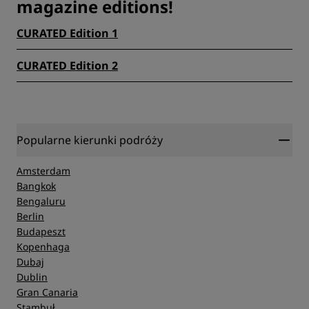
magazine editions!
CURATED Edition 1
CURATED Edition 2
Popularne kierunki podróży
Amsterdam
Bangkok
Bengaluru
Berlin
Budapeszt
Kopenhaga
Dubaj
Dublin
Gran Canaria
Stambuł