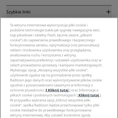
Szybkie linki
Radisson Rewards
Specjaliści ds. podróży
Ta witryna internetowa wykorzystuje pliki cookie i
Gwarancja najlepszej ceny online
podobne technologie (takie jak sygnały nawigacyjne sieci,
Blog
tagi pikselowe i obiekty Flash, łącznie zwane „plikami
Partnerzy
Witryna korporacyjna
cookie”) do zapewnienia prawidłowego i bezpiecznego
Cele podróży
Agencje turystyczne
funkcjonowania serwisu, optymalizacji oraz personalizacji
Nowe i zapowiadane hotele
Radisson Hotel Group
Informacje prawne
reklam i środowiska użytkownika oraz przeglądania,
Aplikacja Radisson Hotels
Media
analizowania ruchu i korzystania z witryny,
Hotele z certyfikatem Sports Approved
zapamiętywania preferencji i ustawień użytkownika oraz w
Kariery w RHG
Centrum prywatności
Pomoc
Hotele przyjazne dla rodzin
celach prowadzenia sprzedaży i kampanii marketingowych.
Kariery w PPHE
Informacje prawne
Zdrowie i bezpieczeństwo
Wybierając opcję „Akceptuj wszystkie pliki cookie”,
Kariera EHL
Regulamin Radisson Rewards
Ostrzeżenia dla klientów
użytkownik zgadza się na gromadzenie przez spółkę
The Club by RHG
Media społecznościowe
Umowa dotycząca korzystania z witryny
Radisson jego danych oraz wykorzystywanie plików cookie
Kontakt
Współpraca
zgodnie z postanowieniami zawartymi w Informacji o
Dostępność cyfrowa
Najczęściej zadawane pytania
Marki Radisson Hotels
Odpowiedzialny biznes
ochronie prywatności [
I Kliknij tutaj
] oraz Informacje o
Oświadczenie dotyczące współczesnego niewolnictwa
Mapa witryny
plikach cookie i podobnych technologiach [
Kliknij tutaj
].
Zaopatrzenie
W przypadku wybrania opcji „Odrzuć wszystkie pliki
cookie”, spółka Radisson będzie przechowywać tylko pliki
cookie niezbędne do prawidłowego funkcjonowania
witryny internetowej. Aby ustawić konkretne zgody