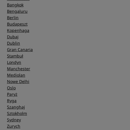
Bangkok
Bengaluru
Berlin
Budapeszt
Kopenhaga
Dubaj
Dublin
Gran Canaria
Stambuł
Londyn
Manchester
Mediolan
Nowe Delhi
Oslo
Paryż
Ryga
Szanghaj
Sztokholm
Sydney
Zurych