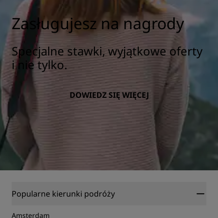
Zasługujesz na nagrody
Specjalne stawki, wyjątkowe oferty
i nie tylko.
DOWIEDZ SIĘ WIĘCEJ
Popularne kierunki podróży
Amsterdam