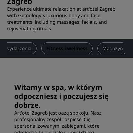
Zagreb
Experience ultimate relaxation at art'otel Zagreb
with Gemology's luxurious body and face
treatments, including massages, facials, and
rejuvenating rituals.
e i wydarzenia
Fitness i wellness
Magazyn
Witamy w spa, w którym
odpoczniesz i poczujesz się
dobrze.
Art'otel Zagreb jest oazą spokoju. Nasz
profesjonalny zespół rozpieści Cię
spersonalizowanymi zabiegami, które
odmłodzą Twoje ciało i umysł dzięki