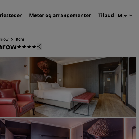
riesteder
Møter og arrangementer
Tilbud
Mer
Radi
Mine 
throw
Rom
throw
Finn ditt hotell
Reisemål
Feriesteder
Betjente leiligheter
Flyplasshoteller
Nye og kommende hotelle
Møter og arrangementer
Opplev Radisson Meetings
Bestill et møterom