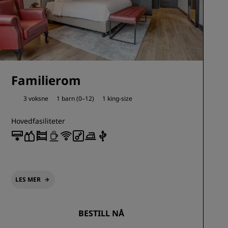
Familierom
3 voksne
1 barn (0–12)
1 king-size
Hovedfasiliteter
LES MER
BESTILL NÅ