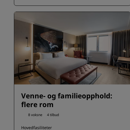
Venne- og familieopphold:
flere rom
8 voksne
4 tilbud
Hovedfasiliteter