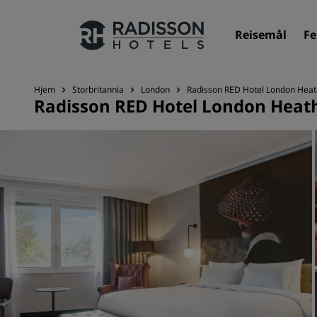
Reisemål
Fe
Hjem
Storbritannia
London
Radisson RED Hotel London Hea
Radisson RED Hotel London Hea
Merkevarene våre
Radisson Hotels-merker