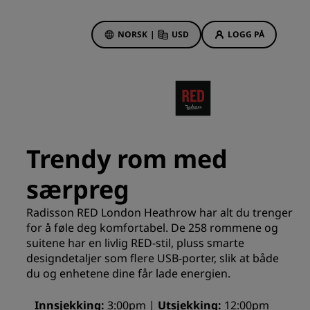
NORSK
|
USD
LOGG PÅ
sson Rewards
bestillinger
Hotelltilbud
Oppdag våre tilbud
Trendy rom med
Første gang er det ekstra
hyggelig
særpreg
Deals of the Day
Radisson RED London Heathrow har alt du trenger
Bestill på forhånd
r
for å føle deg komfortabel. De 258 rommene og
Se pakkene våre
suitene har en livlig RED-stil, pluss smarte
designdetaljer som flere USB-porter, slik at både
du og enhetene dine får lade energien.
Reiseideer
Familievennlige hoteller
Innsjekking
3:00pm
Utsjekking
12:00pm