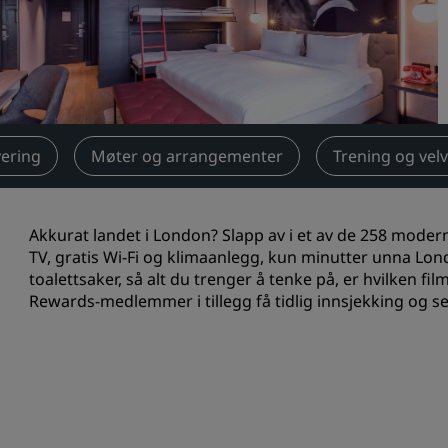
Be om et tilbud
Arrangementsreisemål
Bransjeløsninger
Søk etter flyvninger
ering
Møter og arrangementer
Trening og vel
Søk etter flyvninger
Akkurat landet i London? Slapp av i et av de 258 moder
Matservering
TV, gratis Wi-Fi og klimaanlegg, kun minutter unna Lon
toalettsaker, så alt du trenger å tenke på, er hvilken f
Søk etter en restaurant
Rewards-medlemmer
i tillegg få tidlig innsjekking og 
Digitale tjenester
Radisson Hotels-app