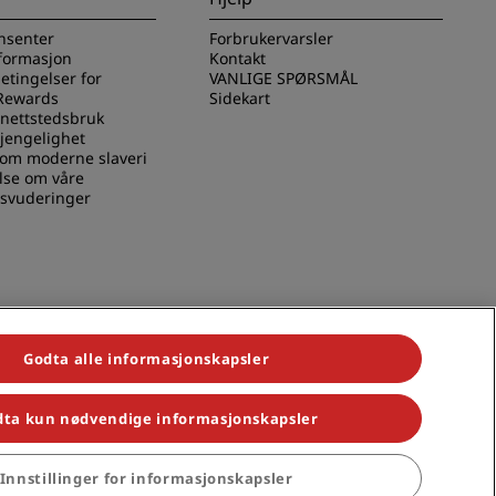
nsenter
Forbrukervarsler
nformasjon
Kontakt
betingelser for
VANLIGE SPØRSMÅL
Rewards
Sidekart
 nettstedsbruk
gjengelighet
 om moderne slaveri
lse om våre
svuderinger
Godta alle informasjonskapsler
ta kun nødvendige informasjonskapsler
 Park Plaza, Park Inn, Country Inn & Suites, Prize by Radisson, Radisson
Innstillinger for informasjonskapsler