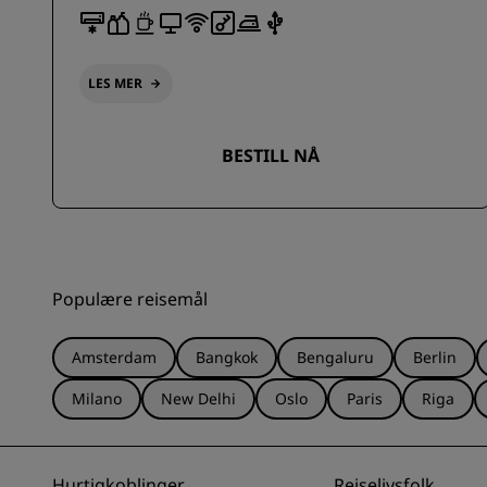
LES MER
BESTILL NÅ
Populære reisemål
Amsterdam
Bangkok
Bengaluru
Berlin
Milano
New Delhi
Oslo
Paris
Riga
Hurtigkoblinger
Reiselivsfolk