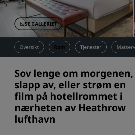
Tilknyttede merker i Kina
SE GALLERIET
Oversikt
Rom
Tjenester
Matserv
Sov lenge om morgenen,
slapp av, eller strøm en
film på hotellrommet i
nærheten av Heathrow
lufthavn