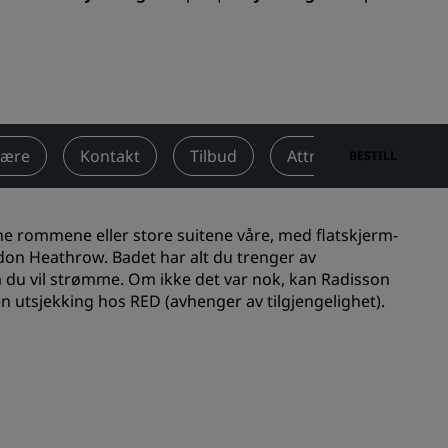
Rad Pets
Bryllupslokaler
Bærekraftige opphold
Opphold for idrettslag
Forretningsreisende
være
Kontakt
Tilbud
Attraksjoner i nærhe
BESTILL
Hoteller i sentrum
Se bloggen vår
ne rommene eller store suitene våre, med flatskjerm-
Radisson Rewards
don Heathrow. Badet har alt du trenger av
ilm du vil strømme. Om ikke det var nok, kan
Radisson
Oppdag Radisson Rewards
sen utsjekking hos RED (avhenger av tilgjengelighet).
Gevinster
Slik bruker du poeng
Slik tjener du poeng
Bookers and Planners