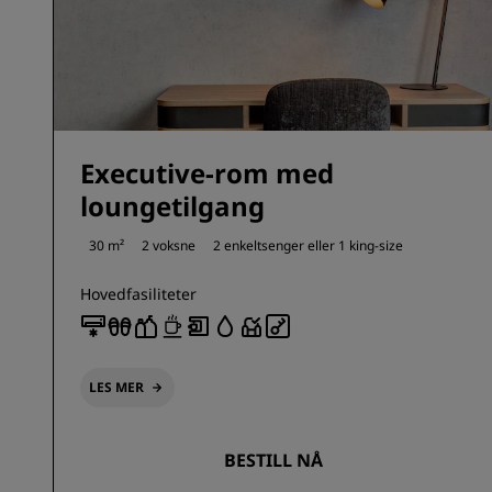
Executive-rom med
loungetilgang
30 m²
2 voksne
2 enkeltsenger eller
1 king-size
Hovedfasiliteter
LES MER
BESTILL NÅ