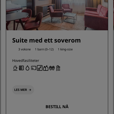
Suite med ett soverom
3 voksne
1 barn (0–12)
1 king-size
Hovedfasiliteter
LES MER
BESTILL NÅ