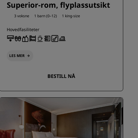
Superior-rom, flyplassutsikt
3 voksne
1 barn (0–12)
1 king-size
Hovedfasiliteter
LES MER
BESTILL NÅ