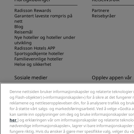
Radisson Rewards
Partnere
Garantert laveste rompris på
Reisebyråer
nett
Blog
Reisemål
Nye hoteller og hoteller under
utvikling
Radisson Hotels APP
Sportsgodkjente hoteller
Familievennlige hoteller
Helse og sikkerhet
Sosiale medier
Opplev appen vår
Radisson Hotels-merker
Opplev Radisson Hot
Denne nettsiden bruker informasjonskapsler og relaterte teknologier 
og Flash-objekter) («informasjonskapsler») for å sikre at det fungerer ri
reklamene og nettleseropplevelsen din, for å analysere trafikk og bruk 
for å støtte vårt salgs- og markedsføringsarbeid. Ved å velge «Godta 
kan samle inn opplysninger om deg og bruke informasjonskapsler som
her
] og erklæringen vår om informasjonskapsler og relaterte teknolog
nødvendige informasjonskapsler», lagrer vi bare informasjonskapsler 
© 2026 Radisson Hotel Group.
Med enerett. RHG Radisson Hotel Group, 
fungere riktig. Hvis du ønsker å gjøre mer spesifikke valg, velger du «I
Rewards og Radisson Meetings er varemerker som tilhører Radisson Ho