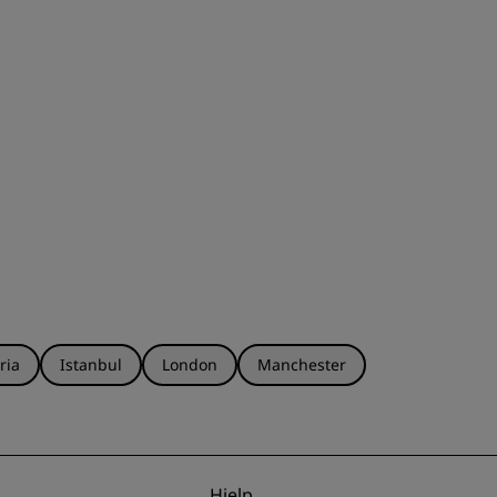
ria
Istanbul
London
Manchester
Hjelp