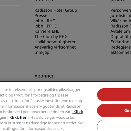
Radisson Hotel Group
Personver
Presse
Juridisk i
Jobb i RHG
Vilkår og 
Jobb i PPHE
Radisson 
Karriere EHL
Avtale om
The Club by RHG
Digital til
Utviklingsmuligheter
Erklæring
Ansvarlig virksomhet
Redegjøre
Innkjøp
aktsomhet
Abonner
els-appen
Gå aldri glipp av de mest
(som for eksempel sporingsbilder, pikseltagger
populære tilbudene våre
ktig og trygt, for å forbedre og tilpasse
av nettsiden, for å huske innstillingene dine og
alle informasjonskapsler» godtar du at Radisson
God
 beskrevet i personvernerklæringen vår [
Klikk
ier [
Klikk her
]. Hvis du velger «Godta kun
som er strengt nødvendige for at nettstedet skal
Radisson, Radisson RED, Radisson Blu, Radisson Collection, Radisson Individuals,
nnstillinger for informasjonskapsler».
tel Group.