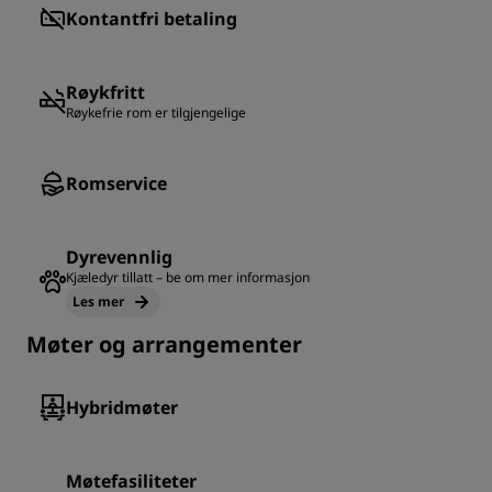
Kontantfri betaling
Røykfritt
Røykefrie rom er tilgjengelige
Romservice
Dyrevennlig
Kjæledyr tillatt – be om mer informasjon
Les mer
Møter og arrangementer
Hybridmøter
Møtefasiliteter