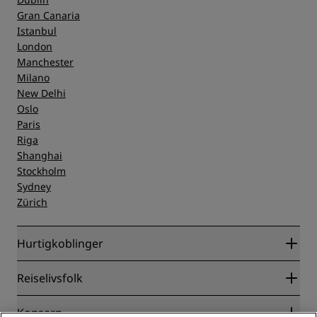
Gran Canaria
Istanbul
London
Manchester
Milano
New Delhi
Oslo
Paris
Riga
Shanghai
Stockholm
Sydney
Zürich
Hurtigkoblinger
Radisson Rewards
Reiselivsfolk
Garantert laveste rompris på nett
Blog
Partnere
Konsern