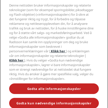
Reisemål
Reisebyråer
Denne nettsiden bruker informasjonskapsler og relaterte
Nye hoteller og hoteller under utvikling
Radisson Hotel Group
Juridisk
teknologier (som for eksempel sporingsbilder, pikseltagger
Radisson Hotels APP
Presse
og Flash-objekter) («informasjonskapsler») for å sikre at
Sportsgodkjente hoteller
det fungerer riktig og trygt, for å forbedre og tilpasse
Jobb i RHG
Personvernsenter
Hjelp
Familievennlige hoteller
reklamene og nettleseropplevelsen din, for å analysere
Jobb i PPHE
Juridisk informasjon
Helse og sikkerhet
trafikk og bruk av nettsiden, for å huske innstillingene dine
Karriere EHL
Vilkår og betingelser for Radisson Rewards
Forbrukervarsler
og for å støtte vårt salgs- og markedsføringsarbeid. Ved å
The Club by RHG
Sosiale medier
Avtale om nettstedsbruk
velge «Godta alle informasjonskapsler» godtar du at
Kontakt
Utviklingsmuligheter
Radisson kan samle inn opplysninger om deg og bruke
Digital tilgjengelighet
VANLIGE SPØRSMÅL
Radisson Hotels-merker
Ansvarlig virksomhet
informasjonskapsler som beskrevet i
Erklæring om moderne slaveri
Sidekart
personvernerklæringen vår [
Klikk her
] og erklæringen
Innkjøp
Redegjørelse om våre aktsomhetsvuderinger
vår om informasjonskapsler og relaterte teknologier [
Klikk her
]. Hvis du velger «Godta kun nødvendige
informasjonskapsler», lagrer vi bare informasjonskapsler
som er strengt nødvendige for at nettstedet skal fungere
riktig. Hvis du ønsker å gjøre mer spesifikke valg, velger du
«Innstillinger for informasjonskapsler».
GÅ ALDRI GLIPP AV DE MEST POPULÆRE TILBUDENE VÅRE
Godta alle informasjonskapsler
Godta kun nødvendige informasjonskapsler
© 2026 Radisson Hotel Group.
Med enerett. RHG Radisson Hotel