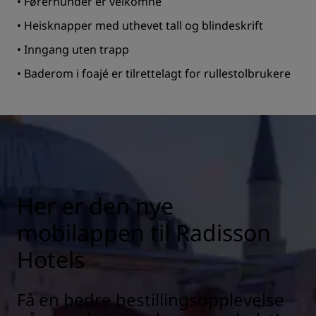
• Førerhunder er velkomne
• Heisknapper med uthevet tall og blindeskrift
• Inngang uten trapp
• Baderom i foajé er tilrettelagt for rullestolbrukere
Her er den nye
mobilappen til Radisson
Hotels
Få en bedre bestillingsopplevelse