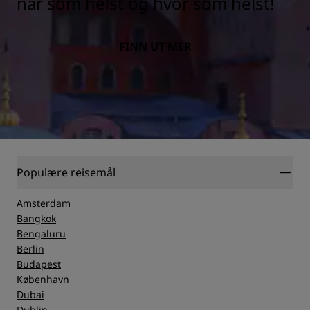
når som helst og hvor som helst!
FINN UT MER
Populære reisemål
Amsterdam
Bangkok
Bengaluru
Berlin
Budapest
København
Dubai
Dublin