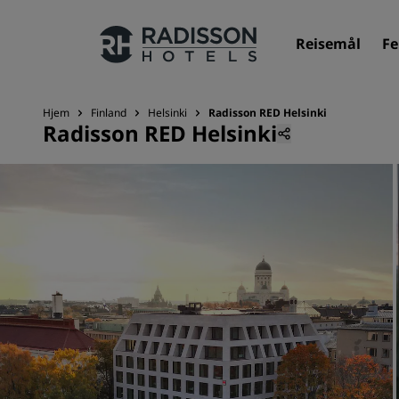
Reisemål
Fe
Hjem
Finland
Helsinki
Radisson RED Helsinki
Radisson RED Helsinki
Merkevarene våre
Radisson Hotels-merker