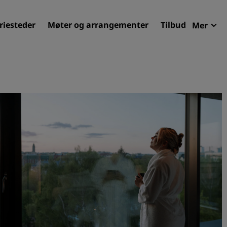
riesteder
Møter og arrangementer
Tilbud
Mer
Radi
Mine 
Finn ditt hotell
Reisemål
Feriesteder
Betjente leiligheter
Flyplasshoteller
Nye og kommende hotelle
Møter og arrangementer
Opplev Radisson Meetings
Bestill et møterom