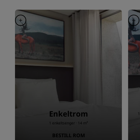
Enkeltrom
1
1 enkeltsenger · 14 m²
BESTILL ROM