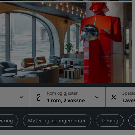
Be om et tilbud
Arrangementsreisemål
Bransjeløsninger
Søk etter flyvninger
Søk etter flyvninger
Matservering
Søk etter en restaurant
Rom og gjester
Spesia
1 rom, 2 voksne
Laves
Digitale tjenester
ig pri
Radisson Hotels-app
vering
Møter og arrangementer
Trening