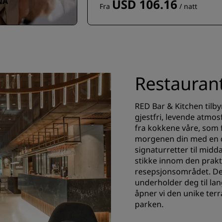
NÅ
USD 106.16
Fra
/ natt
Restauran
RED Bar & Kitchen tilbyr
gjestfri, levende atmos
fra kokkene våre, som f
morgenen din med en dei
signaturretter til midd
stikke innom den prakt
resepsjonsområdet. Den
underholder deg til l
åpner vi den unike ter
parken.