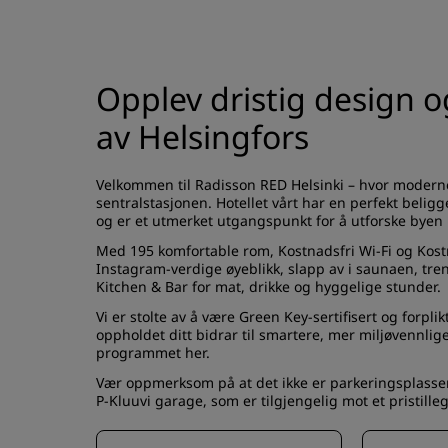
Opplev dristig design og
av Helsingfors
Velkommen til Radisson RED Helsinki – hvor moderne
sentralstasjonen. Hotellet vårt har en perfekt beligg
og er et utmerket utgangspunkt for å utforske byen 
Med 195 komfortable rom, Kostnadsfri Wi-Fi og Kostnad
Instagram-verdige øyeblikk, slapp av i saunaen, tre
Kitchen & Bar for mat, drikke og hyggelige stunder.
Vi er stolte av å være Green Key-sertifisert og forpli
oppholdet ditt bidrar til smartere, mer miljøvennli
programmet
her
.
Vær oppmerksom på at det ikke er parkeringsplasser
P-Kluuvi garage, som er tilgjengelig mot et pristille