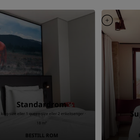
Standardrom
Su
 king-size eller 1 queen-size eller 2 enkeltsenger ·
18 m²
BESTILL ROM