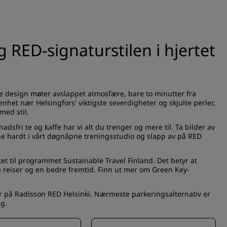
 RED-signaturstilen i hjertet
 design møter avslappet atmosfære, bare to minutter fra
enhet nær Helsingfors' viktigste severdigheter og skjulte perler,
med stil.
sfri te og kaffe har vi alt du trenger og mere til. Ta bilder av
ne hardt i vårt døgnåpne treningsstudio og slapp av på RED
ktet til programmet Sustainable Travel Finland. Det betyr at
ge reiser og en bedre fremtid. Finn ut mer om Green Key-
 på Radisson RED Helsinki. Nærmeste parkeringsalternativ er
gg.