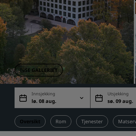
Tilknyttede merker i Kina
SE GALLERIET
Innsjekking
Utsjekking
lø. 08 aug.
sø. 09 aug.
Oversikt
Rom
Tjenester
Matser