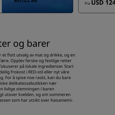
BESTILL NÅ
USD 124
Fra
ter og barer
 et flott utvalg av mat og drikke, og en
fære. Opplev ferske og festlige retter
okuserer på lokale ingredienser. Start
lig frokost i RED-stil eller nyt våre
ag. For å spise noe raskt, kan du bare
iske delikatessebutikken nær
 livlige stemningen i baren
angt utover kvelden, og om sommeren
rassen som har utsikt over Kaisaniemi-