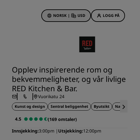
NORSK
|
USD
LOGG PÅ
sson Rewards
bestillinger
Hotelltilbud
Oppdag våre tilbud
Opplev inspirerende rom og
Første gang er det ekstra
bekvemmeligheter, og vår livlige
hyggelig
RED Kitchen & Bar.
Deals of the Day
Vuorikatu 24
Bestill på forhånd
r
Kunst og design
Se pakkene våre
Sentral beliggenhet
Byutsikt
Nær turistatt
4.5
(169 omtaler)
Reiseideer
Innsjekking
3:00pm
Utsjekking
12:00pm
Familievennlige hoteller