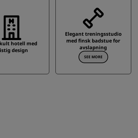
Elegant treningsstudio
med finsk badstue for
 kult hotell med
avslapning
istig design
SEE MORE