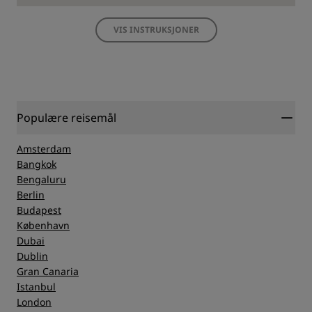
VIS INSTRUKSJONER
Populære reisemål
Amsterdam
Bangkok
Bengaluru
Berlin
Budapest
København
Dubai
Dublin
Gran Canaria
Istanbul
London