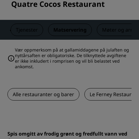
Quatre Cocos Restaurant
m
Tjenester
Matservering
Møter og arra
Vær oppmerksom på at gallamiddagene på julaften og
nyttårsaften er obligatoriske. De tilknyttede avgiftene
er ikke inkludert i romprisen og vil bli belastet ved
ankomst.
Alle restauranter og barer
Le Ferney Restauran
Spis omgitt av frodig grønt og fredfullt vann ved