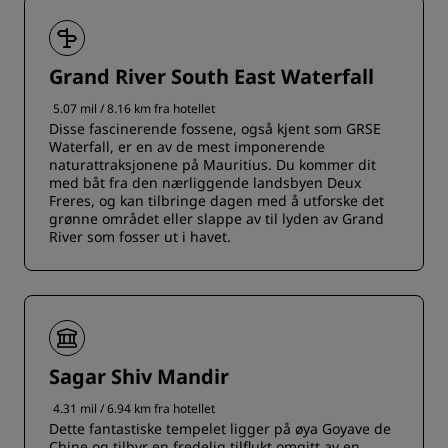
Grand River South East Waterfall
5.07 mil / 8.16 km fra hotellet
Disse fascinerende fossene, også kjent som GRSE
Waterfall, er en av de mest imponerende
naturattraksjonene på Mauritius. Du kommer dit
med båt fra den nærliggende landsbyen Deux
Freres, og kan tilbringe dagen med å utforske det
grønne området eller slappe av til lyden av Grand
River som fosser ut i havet.
Sagar Shiv Mandir
4.31 mil / 6.94 km fra hotellet
Dette fantastiske tempelet ligger på øya Goyave de
Chine og tilbyr en fredelig tilflukt omgitt av en