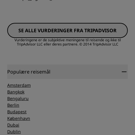
Rom
SE ALLE VURDERINGER FRA TRIPADVISOR
Verdi
Vurderingene er de subjektive meningene til reisende og ikke til
TripAdvisor LLC eller deres partnere.
© 2014 TripAdvisor LLC
Sovekvalitet
Sted
Populære reisemål
Amsterdam
Renslighet
Bangkok
Bengaluru
Berlin
Service
Budapest
København
Dubai
Dublin