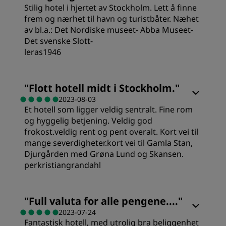
Stilig hotel i hjertet av Stockholm. Lett å finne
Verdi
frem og nærhet til havn og turistbåter. Næhet
av bl.a.: Det Nordiske museet- Abba Museet-
Det svenske Slott-
Sovekvalitet
leras1946
Rom
Sted
"
Flott hotell midt i Stockholm.
"
2023-08-03
Et hotell som ligger veldig sentralt. Fine rom
Verdi
Renslighet
og hyggelig betjening. Veldig god
frokost.veldig rent og pent overalt. Kort vei til
Sovekvalitet
mange severdigheter.kort vei til Gamla Stan,
Service
Djurgården med Grøna Lund og Skansen.
perkristiangrandahl
Sted
Rom
"
Full valuta for alle pengene....
"
Renslighet
2023-07-24
Fantastisk hotell, med utrolig bra beliggenhet
Verdi