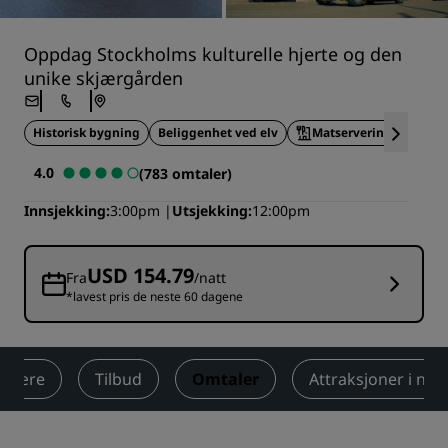
Oppdag Stockholms kulturelle hjerte og den
unike skjærgården
Historisk bygning
Beliggenhet ved elv
Matservering på stede
4.0
(783 omtaler)
Innsjekking
3:00pm
Utsjekking
12:00pm
USD 154.79
Fra
/natt
*lavest pris de neste 60 dagene
elvære
Tilbud
Omtaler
Attraksjoner i næ