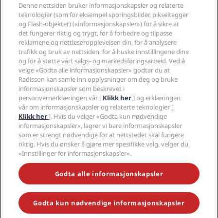
Reisebyråer
Denne nettsiden bruker informasjonskapsler og relaterte
Nye hoteller og hoteller under utvikling
Radisson Hotel Group
Juridisk
teknologier (som for eksempel sporingsbilder, pikseltagger
Radisson Hotels APP
Presse
og Flash-objekter) («informasjonskapsler») for å sikre at
Sportsgodkjente hoteller
det fungerer riktig og trygt, for å forbedre og tilpasse
Jobb i RHG
Personvernsenter
Hjelp
Familievennlige hoteller
reklamene og nettleseropplevelsen din, for å analysere
Jobb i PPHE
Juridisk informasjon
Helse og sikkerhet
trafikk og bruk av nettsiden, for å huske innstillingene dine
Karriere EHL
Vilkår og betingelser for Radisson Rewards
Forbrukervarsler
og for å støtte vårt salgs- og markedsføringsarbeid. Ved å
The Club by RHG
Sosiale medier
Avtale om nettstedsbruk
velge «Godta alle informasjonskapsler» godtar du at
Kontakt
Utviklingsmuligheter
Radisson kan samle inn opplysninger om deg og bruke
Digital tilgjengelighet
VANLIGE SPØRSMÅL
Radisson Hotels-merker
Ansvarlig virksomhet
informasjonskapsler som beskrevet i
Erklæring om moderne slaveri
Sidekart
personvernerklæringen vår [
Klikk her
] og erklæringen
Innkjøp
Redegjørelse om våre aktsomhetsvuderinger
vår om informasjonskapsler og relaterte teknologier [
Klikk her
]. Hvis du velger «Godta kun nødvendige
informasjonskapsler», lagrer vi bare informasjonskapsler
som er strengt nødvendige for at nettstedet skal fungere
riktig. Hvis du ønsker å gjøre mer spesifikke valg, velger du
«Innstillinger for informasjonskapsler».
GÅ ALDRI GLIPP AV DE MEST POPULÆRE TILBUDENE VÅRE
Godta alle informasjonskapsler
Godta kun nødvendige informasjonskapsler
© 2026 Radisson Hotel Group.
Med enerett. RHG Radisson Hotel
Group, Radisson, Radisson RED, Radisson Blu, Radisson Collection,