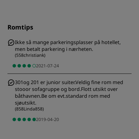
Romtips
Ikke så mange parkeringsplasser på hotellet,
men betalt parkering i nærheten.
(
558christiank
)
2021-07-24
301og 201 er junior suiter.Veldig fine rom med
stooor sofagruppe og bord.Flott utsikt over
båthavnen.Be om evt.standard rom med
sjøutsikt.
(
858Linda858
)
2019-04-20